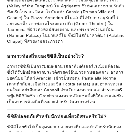
ซิซิลีอุดมไปด้วยแหล่งประวัติศาสตร์ รวมถึงหุบเขาแห่งวิหาร
(Valley of the Temples) ใน Agrigento ซึ่งจัดแสดงซากปรักหัก
พังกรีกโบราณ วิลล่าโรมันแห่ง Casale (Roman Villa del
Casale) ใน Piazza Armerina มีโมเสกที่ได้รับการอนุรักษ์ไว้
อย่างน่าทึ่ง อย่าพลาดโรงละครกรีก (Greek Theatre) ใน
Taormina ที่มีวิวทิวทัศน์อันงดงาม และพระราชวังนอร์มัน
(Norman Palace) ในปาแลร์โม ซึ่งมีโบสถ์ปาลาตินา (Palatine
Chapel) ที่สวยงามตระการตา
อาหารท้องถิ่นของซิซิลีเป็นอย่างไร?
อาหารซิซิลีเป็นการผสมผสานรสชาติเมดิเตอร์เรเนียนที่อร่อย
ซึ่งได้รับอิทธิพลจากประวัติศาสตร์อันยาวนานของเกาะ อาหาร
ยอดนิยม ได้แก่ Arancini (ข้าวปั้นทอด), Pasta alla Norma
(พาสต้ากับมะเขือม่วงและชีส ricotta salata) และอาหารทะเล
สดใหม่ อย่าลืมลอง Cannoli สำหรับของหวาน และสำรวจสตรี
ทฟู้ดที่มีชีวิตชีวา Granita ของหวานกึ่งแช่แข็งที่ให้ความสดชื่น
เป็นอาหารท้องถิ่นที่เหมาะสำหรับวันอากาศร้อน
ซิซิลีปลอดภัยสำหรับนักท่องเที่ยวอิสระหรือไม่?
ซิซิลีโดยทั่วไปเป็นจุดหมายปลายทางที่ปลอดภัยสำหรับนักท่อง