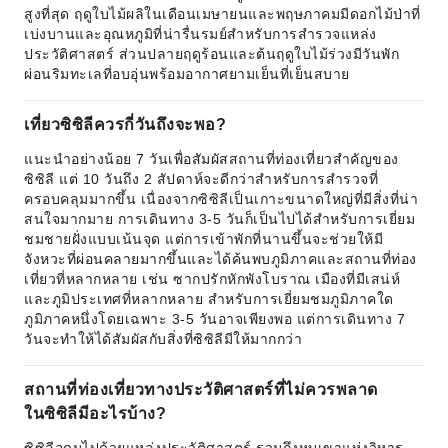
สูงที่สุด ฤดูใบไม้ผลิในเดือนเมษายนและพฤษภาคมมีดอกไม้ป่าที่
เบ่งบานและอุณหภูมิที่น่ารื่นรมย์สำหรับการสำรวจแหล่ง
ประวัติศาสตร์ ส่วนปลายฤดูร้อนและต้นฤดูใบไม้ร่วงมีวันพัก
ผ่อนริมทะเลที่อบอุ่นพร้อมอากาศยามเย็นที่เย็นสบาย
เที่ยวซิซิลีควรกี่วันถึงจะพอ?
แนะนำอย่างน้อย 7 วันเพื่อสัมผัสสถานที่ท่องเที่ยวสำคัญของ
ซิซิลี แต่ 10 วันถึง 2 สัปดาห์จะดีกว่าสำหรับการสำรวจที่
ครอบคลุมมากขึ้น เนื่องจากซิซิลีเป็นเกาะขนาดใหญ่ที่มีสิ่งที่น่า
สนใจมากมาย การเดินทาง 3-5 วันก็เป็นไปได้สำหรับการเยี่ยม
ชมชายฝั่งแบบเน้นจุด แต่การเข้าพักที่นานขึ้นจะช่วยให้มี
จังหวะที่ผ่อนคลายมากขึ้นและได้ค้นพบภูมิภาคและสถานที่ท่อง
เที่ยวที่หลากหลาย เช่น ซากปรักหักพังโบราณ เมืองที่มีเสน่ห์
และภูมิประเทศที่หลากหลาย สำหรับการเยี่ยมชมภูมิภาคใด
ภูมิภาคหนึ่งโดยเฉพาะ 3-5 วันอาจเพียงพอ แต่การเดินทาง 7
วันจะทำให้ได้สัมผัสกับสิ่งที่ซิซิลีมีให้มากกว่า
สถานที่ท่องเที่ยวทางประวัติศาสตร์ที่ไม่ควรพลาด
ในซิซิลีมีอะไรบ้าง?