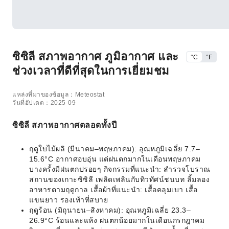
ซิซิลี สภาพอากาศ ภูมิอากาศ และ
°C
°F
ช่วงเวลาที่ดีที่สุดในการเยี่ยมชม
แหล่งที่มาของข้อมูล：Meteostat
วันที่อัปเดต：2025-09
ซิซิลี สภาพอากาศตลอดทั้งปี
ฤดูใบไม้ผลิ (มีนาคม–พฤษภาคม): อุณหภูมิเฉลี่ย 7.7–
15.6°C อากาศอบอุ่น แต่ฝนตกมากในเดือนพฤษภาคม
บางครั้งมีฝนตกปรอยๆ กิจกรรมที่แนะนำ: สำรวจโบราณ
สถานของเกาะซิซิลี เพลิดเพลินกับทิวทัศน์ชนบท ลิ้มลอง
อาหารตามฤดูกาล เสื้อผ้าที่แนะนำ: เสื้อคลุมเบา เสื้อ
แขนยาว รองเท้าที่สบาย
ฤดูร้อน (มิถุนายน–สิงหาคม): อุณหภูมิเฉลี่ย 23.3–
26.9°C ร้อนและแห้ง ฝนตกน้อยมากในเดือนกรกฎาคม