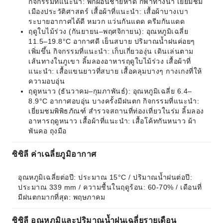
กิจกรรมที่แนะนำ: พักผ่อนชายหาด กีฬาทางน้ำ เยี่ยมชม
เมืองประวัติศาสตร์ เสื้อผ้าที่แนะนำ: เสื้อผ้าบางเบา
ระบายอากาศได้ดี หมวก แว่นกันแดด ครีมกันแดด
ฤดูใบไม้ร่วง (กันยายน–พฤศจิกายน): อุณหภูมิเฉลี่ย
11.5–19.8°C อากาศดี เย็นสบาย ปริมาณน้ำฝนค่อยๆ
เพิ่มขึ้น กิจกรรมที่แนะนำ: เก็บเกี่ยวองุ่น เดินเล่นตาม
เส้นทางในภูเขา ลิ้มลองอาหารฤดูใบไม้ร่วง เสื้อผ้าที่
แนะนำ: เสื้อแขนยาวที่สบาย เสื้อคลุมบางๆ กางเกงที่ให้
ความอบอุ่น
ฤดูหนาว (ธันวาคม–กุมภาพันธ์): อุณหภูมิเฉลี่ย 6.4–
8.9°C อากาศอบอุ่น บางครั้งมีฝนตก กิจกรรมที่แนะนำ:
เยี่ยมชมพิพิธภัณฑ์ สำรวจสถานที่ท่องเที่ยวในร่ม ลิ้มลอง
อาหารฤดูหนาว เสื้อผ้าที่แนะนำ: เสื้อโค้ทกันหนาว ผ้า
พันคอ ถุงมือ
ซิซิลี ค่าเฉลี่ยภูมิอากาศ
อุณหภูมิเฉลี่ยต่อปี: ประมาณ 15°C / ปริมาณน้ำฝนต่อปี: 
ประมาณ 339 mm / ความชื้นในฤดูร้อน: 60-70% / เดือนที่
มีฝนตกมากที่สุด: พฤษภาคม
ซิซิลี อุณหภูมิและปริมาณน้ำฝนเฉลี่ยรายเดือน