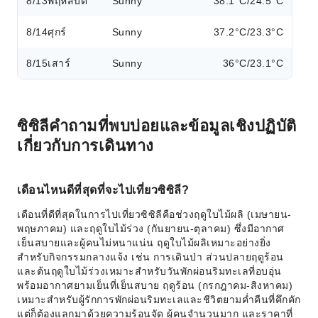
8/13
พฤหัสบดี
Sunny
38.1°C/24.5°C
8/14
ศุกร์
Sunny
37.2°C/23.3°C
8/15
เสาร์
Sunny
36°C/23.1°C
ซิซิลีคำถามที่พบบ่อยและข้อมูลเชิงปฏิบัติ
เกี่ยวกับการเดินทาง
เดือนไหนดีที่สุดที่จะไปเที่ยวซิซิลี?
เดือนที่ดีที่สุดในการไปเที่ยวซิซิลีคือช่วงฤดูใบไม้ผลิ (เมษายน-
พฤษภาคม) และฤดูใบไม้ร่วง (กันยายน-ตุลาคม) ซึ่งมีอากาศ
เย็นสบายและผู้คนไม่หนาแน่น ฤดูใบไม้ผลิเหมาะอย่างยิ่ง
สำหรับกิจกรรมกลางแจ้ง เช่น การเดินป่า ส่วนปลายฤดูร้อน
และต้นฤดูใบไม้ร่วงเหมาะสำหรับวันพักผ่อนริมทะเลที่อบอุ่น
พร้อมอากาศยามเย็นที่เย็นสบาย ฤดูร้อน (กรกฎาคม-สิงหาคม)
เหมาะสำหรับผู้รักการพักผ่อนริมทะเลและชีวิตยามค่ำคืนที่คึกคัก
แต่ก็ต้องแลกมาด้วยความร้อนจัด ผู้คนจำนวนมาก และราคาที่