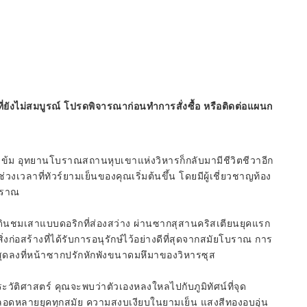
ี่ยังไม่สมบูรณ์ โปรดพิจารณาก่อนทำการสั่งซื้อ หรือติดต่อแผนก
ินเข้ม อุทยานโบราณสถานหุบเขาแห่งวิหารก็กลับมามีชีวิตชีวาอีก
งเวลาที่ทัวร์ยามเย็นของคุณเริ่มต้นขึ้น โดยมีผู้เชี่ยวชาญท้อง
บราณ
ด้เดินชมเสาแบบดอริกที่ส่องสว่าง ผ่านซากสุสานคริสเตียนยุคแรก
ิ่งก่อสร้างที่ได้รับการอนุรักษ์ไว้อย่างดีที่สุดจากสมัยโบราณ การ
ุดลงที่หน้าซากปรักหักพังขนาดมหึมาของวิหารซุส
ะวัติศาสตร์ คุณจะพบว่าตัวเองหลงใหลไปกับภูมิทัศน์ที่จุด
ดหลายยุคทุกสมัย ความสงบเงียบในยามเย็น แสงสีทองอบอุ่น