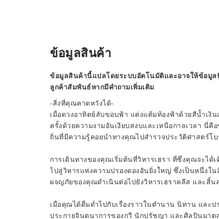
ข้อมูลสินค้า
ข้อมูลสินค้านี้แปลโดยระบบอัตโนมัติและอาจให้ข้อมูลท
ลูกค้าสัมพันธ์หากมีคำถามเพิ่มเติม
-สิ่งที่คุณคาดหวังได้-
เมื่อดวงอาทิตย์ลับขอบฟ้า แต่งแต้มท้องฟ้าด้วยสีน้ำเง
ครั้งด้วยความงามอันเงียบสงบและเหนือกาลเวลา นี่คือช่ว
ถิ่นที่มีความรู้คอยนำทางคุณไปสำรวจประวัติศาสตร์โ
การเดินทางของคุณเริ่มต้นที่วิหารเฮรา ที่ซึ่งคุณจะไ
ไปสู่วิหารแห่งความปรองดองอันยิ่งใหญ่ ซึ่งเป็นหนึ่งในส
ผจญภัยของคุณดำเนินต่อไปยังวิหารเฮราคลีส และสิ้นส
เมื่อคุณได้ดื่มด่ำไปกับเรื่องราวในตำนาน นิทาน และปร
ประกายจินตนาการของกวี นักปรัชญา และศิลปินมาตลอ