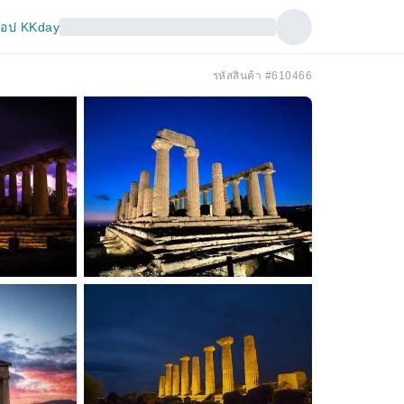
อป KKday
รหัสสินค้า #610466