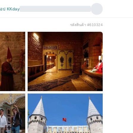
อป KKday
รหัสสินค้า #610324