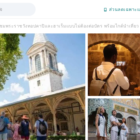
ส่วนลดเฉพาะแ
าชมพระราชวังทอปคาปิและฮาเร็มแบบไม่ต้องต่อบัตร พร้อมไกด์นำเที่ยว