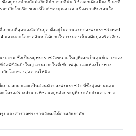
่งอยู่ตรงข้ามกับมัสยิดสีฟ้า จากที่นั่น ใช้เวลาเดินเพียง 5 นาที
าเกียโซเฟีย ขณะที่ไกด์ของคุณจะเล่าเรื่องราวที่น่าสนใจ
ที่เก่าแก่ที่สุดของอิสตันบูล ตั้งอยู่ในลานแรกของพระราชวังทอป
ษที่ 4 และมอบโอกาสอันหาได้ยากในการมองเห็นอดีตยุคคริสเตียน
นงดงาม ซึ่งเป็นหมู่พระราชวังขนาดใหญ่ที่เคยเป็นศูนย์กลางของ
ี่จัดพิธีอันยิ่งใหญ่ ลานภายในที่เขียวชอุ่ม และห้องโถงทาง
่ยวกับโลกของสุลต่านให้ฟัง
นที่แยกออกมาและเป็นส่วนตัวของพระราชวัง ที่ซึ่งสุลต่านและ
ะโครงสร้างอำนาจที่ซ่อนอยู่หลังประตูที่ประดับประดาอย่าง
ถ่ายรูปและสำรวจพระราชวังต่อได้ตามอัธยาศัย