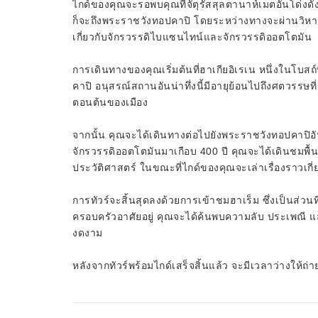
ไกด์ของคุณจะรอพบคุณที่จัตุรัสสุลตานาห์เมตอันโด่งดัง ซึ
ก็จะถึงพระราชวังทอปคาปิ โดยระหว่างทางจะผ่านวิหารฮ
เกี่ยวกับจักรวรรดิไบแซนไทน์และจักรวรรดิออตโตมัน
การเดินทางของคุณเริ่มต้นที่ฮาเกียอิเรเน หนึ่งในโบสถ์
คาปิ อนุสรณ์สถานอันน่าทึ่งนี้มีอายุย้อนไปถึงศตวรร
ตอนต้นของเมือง
จากนั้น คุณจะได้เดินทางต่อไปยังพระราชวังทอปคาปิอั
จักรวรรดิออตโตมันมาเกือบ 400 ปี คุณจะได้เดินชมพื้นท
ประวัติศาสตร์ ในขณะที่ไกด์ของคุณจะเล่าเรื่องราวเกี
การทัวร์จะสิ้นสุดลงด้วยการเข้าชมฮาเร็ม ซึ่งเป็นส่ว
ครอบครัวอาศัยอยู่ คุณจะได้ค้นพบความลับ ประเพณี แล
งดงาม
หลังจากทัวร์พร้อมไกด์เสร็จสิ้นแล้ว จะมีเวลาว่างให้