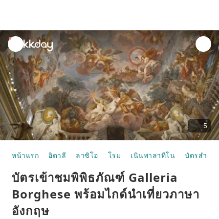
unread
notifications
5
หน้าแรก
อิตาลี
ลาซิโอ
โรม
เนินพาลาทีโน
บัตรสำหรับ
บัตรเข้าชมพิพิธภัณฑ์ Galleria
Borghese พร้อมไกด์นำเที่ยวภาษา
อังกฤษ