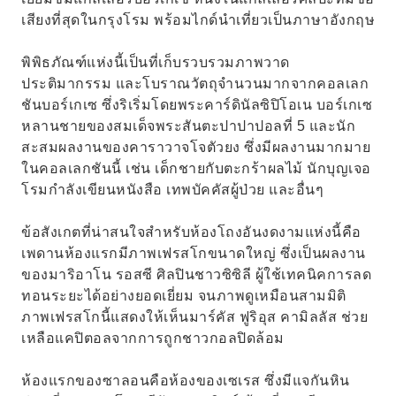
เสียงที่สุดในกรุงโรม พร้อมไกด์นำเที่ยวเป็นภาษาอังกฤษ
พิพิธภัณฑ์แห่งนี้เป็นที่เก็บรวบรวมภาพวาด
ประติมากรรม และโบราณวัตถุจำนวนมากจากคอลเลก
ชันบอร์เกเซ ซึ่งริเริ่มโดยพระคาร์ดินัลซิปิโอเน บอร์เกเซ
หลานชายของสมเด็จพระสันตะปาปาปอลที่ 5 และนัก
สะสมผลงานของคาราวาจโจตัวยง ซึ่งมีผลงานมากมาย
ในคอลเลกชันนี้ เช่น เด็กชายกับตะกร้าผลไม้ นักบุญเจอ
โรมกำลังเขียนหนังสือ เทพบัคคัสผู้ป่วย และอื่นๆ
ข้อสังเกตที่น่าสนใจสำหรับห้องโถงอันงดงามแห่งนี้คือ
เพดานห้องแรกมีภาพเฟรสโกขนาดใหญ่ ซึ่งเป็นผลงาน
ของมาริอาโน รอสซี ศิลปินชาวซิซิลี ผู้ใช้เทคนิคการลด
ทอนระยะได้อย่างยอดเยี่ยม จนภาพดูเหมือนสามมิติ
ภาพเฟรสโกนี้แสดงให้เห็นมาร์คัส ฟูริอุส คามิลลัส ช่วย
เหลือแคปิตอลจากการถูกชาวกอลปิดล้อม
ห้องแรกของซาลอนคือห้องของเซเรส ซึ่งมีแจกันหิน