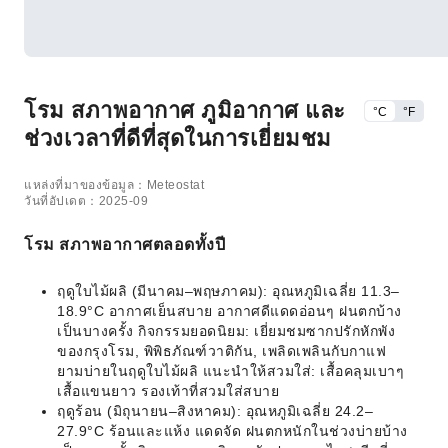
โรม สภาพอากาศ ภูมิอากาศ และ
°C
°F
ช่วงเวลาที่ดีที่สุดในการเยี่ยมชม
แหล่งที่มาของข้อมูล：Meteostat
วันที่อัปเดต：2025-09
โรม สภาพอากาศตลอดทั้งปี
ฤดูใบไม้ผลิ (มีนาคม–พฤษภาคม): อุณหภูมิเฉลี่ย 11.3–
18.9°C อากาศเย็นสบาย อากาศดีแดดอ่อนๆ ฝนตกบ้าง
เป็นบางครั้ง กิจกรรมยอดนิยม: เยี่ยมชมซากปรักหักพัง
ของกรุงโรม, พิพิธภัณฑ์วาติกัน, เพลิดเพลินกับกาแฟ
ยามบ่ายในฤดูใบไม้ผลิ แนะนำให้สวมใส่: เสื้อคลุมเบาๆ
เสื้อแขนยาว รองเท้าที่สวมใส่สบาย
ฤดูร้อน (มิถุนายน–สิงหาคม): อุณหภูมิเฉลี่ย 24.2–
27.9°C ร้อนและแห้ง แดดจัด ฝนตกหนักในช่วงบ่ายบ้าง