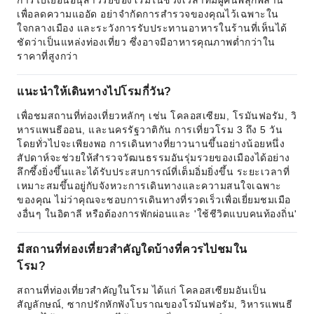
การไปเยือนอนุสาวรีย์ของโรมในช่วงเวลาที่มีผู้คนพลุกพล่าน
เพื่อลดความแออัด อย่าจำกัดการสำรวจของคุณไว้เฉพาะใน
ใจกลางเมือง และระวังการรับประทานอาหารในร้านที่เห็นได้
ชัดว่าเป็นแหล่งท่องเที่ยว ซึ่งอาจมีอาหารคุณภาพต่ำกว่าใน
ราคาที่สูงกว่า
แนะนำให้เดินทางไปโรมกี่วัน?
เพื่อชมสถานที่ท่องเที่ยวหลักๆ เช่น โคลอสเซียม, โรมันฟอรัม, วิ
หารแพนธีออน, และนครรัฐวาติกัน การเที่ยวโรม 3 ถึง 5 วัน
โดยทั่วไปจะเพียงพอ การเดินทางที่ยาวนานขึ้นอย่างน้อยหนึ่ง
สัปดาห์จะช่วยให้สำรวจวัฒนธรรมอันรุ่มรวยของเมืองได้อย่าง
ลึกซึ้งยิ่งขึ้นและได้รับประสบการณ์ที่เต็มอิ่มยิ่งขึ้น ระยะเวลาที่
เหมาะสมขึ้นอยู่กับจังหวะการเดินทางและความสนใจเฉพาะ
ของคุณ ไม่ว่าคุณจะชอบการเดินทางที่รวดเร็วเพื่อเยี่ยมชมเมือ
งอื่นๆ ในอิตาลี หรือต้องการพักผ่อนและ 'ใช้ชีวิตแบบคนท้องถิ่น'
มีสถานที่ท่องเที่ยวสำคัญใดบ้างที่ควรไปชมใน
โรม?
สถานที่ท่องเที่ยวสำคัญในโรม ได้แก่ โคลอสเซียมอันเป็น
สัญลักษณ์, ซากปรักหักพังโบราณของโรมันฟอรัม, วิหารแพนธี