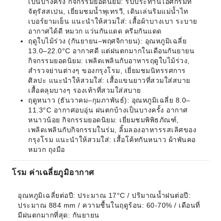
เป็นบางครั้ง กิจกรรมยอดนิยม: รับประทานไอศกรีมที่
จัตุรัสสเปน, เยี่ยมชมน้ำพุเทรวี, เดินเล่นริมแม่น้ำไท
เบอร์ยามเย็น แนะนำให้สวมใส่: เสื้อผ้าบางเบา ระบาย
อากาศได้ดี หมวก แว่นกันแดด ครีมกันแดด
ฤดูใบไม้ร่วง (กันยายน–พฤศจิกายน): อุณหภูมิเฉลี่ย
13.0–22.0°C อากาศดี แต่ฝนตกมากในเดือนกันยายน
กิจกรรมยอดนิยม: เพลิดเพลินกับอาหารฤดูใบไม้ร่วง,
สำรวจย่านต่างๆ ของกรุงโรม, เยี่ยมชมนิทรรศการ
ศิลปะ แนะนำให้สวมใส่: เสื้อแขนยาวที่สวมใส่สบาย
เสื้อคลุมบางๆ รองเท้าที่สวมใส่สบาย
ฤดูหนาว (ธันวาคม–กุมภาพันธ์): อุณหภูมิเฉลี่ย 8.0–
11.3°C อากาศอบอุ่น ฝนตกบ้างเป็นบางครั้ง อากาศ
หนาวน้อย กิจกรรมยอดนิยม: เยี่ยมชมพิพิธภัณฑ์,
เพลิดเพลินกับกิจกรรมในร่ม, ลิ้มลองอาหารรสเลิศของ
กรุงโรม แนะนำให้สวมใส่: เสื้อโค้ทกันหนาว ผ้าพันคอ
หมวก ถุงมือ
โรม ค่าเฉลี่ยภูมิอากาศ
อุณหภูมิเฉลี่ยต่อปี: ประมาณ 17°C / ปริมาณน้ำฝนต่อปี: 
ประมาณ 884 mm / ความชื้นในฤดูร้อน: 60-70% / เดือนที่
มีฝนตกมากที่สุด: กันยายน