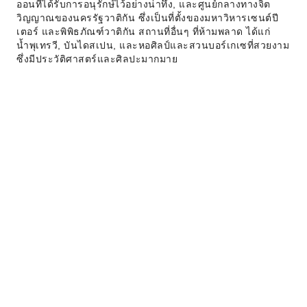
ออนที่ได้รับการอนุรักษ์ไว้อย่างน่าทึ่ง, และศูนย์กลางทางจิต
วิญญาณของนครรัฐวาติกัน ซึ่งเป็นที่ตั้งของมหาวิหารเซนต์ปี
เตอร์ และพิพิธภัณฑ์วาติกัน สถานที่อื่นๆ ที่ห้ามพลาด ได้แก่
น้ำพุเทรวี, บันไดสเปน, และหอศิลป์และสวนบอร์เกเซที่สวยงาม
ซึ่งมีประวัติศาสตร์และศิลปะมากมาย