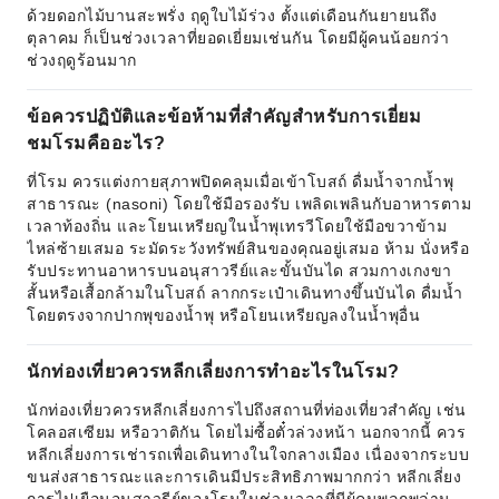
ด้วยดอกไม้บานสะพรั่ง ฤดูใบไม้ร่วง ตั้งแต่เดือนกันยายนถึง
ตุลาคม ก็เป็นช่วงเวลาที่ยอดเยี่ยมเช่นกัน โดยมีผู้คนน้อยกว่า
ช่วงฤดูร้อนมาก
ข้อควรปฏิบัติและข้อห้ามที่สำคัญสำหรับการเยี่ยม
ชมโรมคืออะไร?
ที่โรม ควรแต่งกายสุภาพปิดคลุมเมื่อเข้าโบสถ์ ดื่มน้ำจากน้ำพุ
สาธารณะ (nasoni) โดยใช้มือรองรับ เพลิดเพลินกับอาหารตาม
เวลาท้องถิ่น และโยนเหรียญในน้ำพุเทรวีโดยใช้มือขวาข้าม
ไหล่ซ้ายเสมอ ระมัดระวังทรัพย์สินของคุณอยู่เสมอ ห้าม นั่งหรือ
รับประทานอาหารบนอนุสาวรีย์และขั้นบันได สวมกางเกงขา
สั้นหรือเสื้อกล้ามในโบสถ์ ลากกระเป๋าเดินทางขึ้นบันได ดื่มน้ำ
โดยตรงจากปากพุของน้ำพุ หรือโยนเหรียญลงในน้ำพุอื่น
นักท่องเที่ยวควรหลีกเลี่ยงการทำอะไรในโรม?
นักท่องเที่ยวควรหลีกเลี่ยงการไปถึงสถานที่ท่องเที่ยวสำคัญ เช่น
โคลอสเซียม หรือวาติกัน โดยไม่ซื้อตั๋วล่วงหน้า นอกจากนี้ ควร
หลีกเลี่ยงการเช่ารถเพื่อเดินทางในใจกลางเมือง เนื่องจากระบบ
ขนส่งสาธารณะและการเดินมีประสิทธิภาพมากกว่า หลีกเลี่ยง