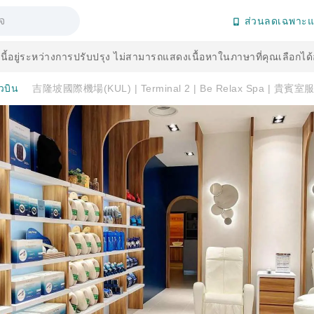
ส่วนลดเฉพาะแ
านี้อยู่ระหว่างการปรับปรุง ไม่สามารถแสดงเนื้อหาในภาษาที่คุณเลือกได
ยวบิน
吉隆坡國際機場(KUL) | Terminal 2 | Be Relax Spa | 貴賓室