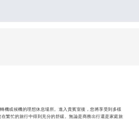
站樓，是您轉機或候機的理想休息場所。進入貴賓室後，您將享受到多樣
您在繁忙的旅行中得到充分的舒緩。無論是商務出行還是家庭旅
。