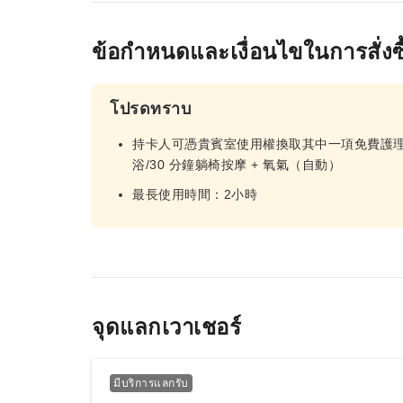
ข้อกำหนดและเงื่อนไขในการสั่งซื
โปรดทราบ
持卡人可憑貴賓室使用權換取其中一項免費護理： 
浴/30 分鐘躺椅按摩 + 氧氣（自動）
最長使用時間：2小時
จุดแลกเวาเชอร์
มีบริการแลกรับ