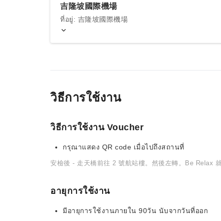
吉隆坡國際機場
ที่อยู่: 吉隆坡國際機場
วิธีการใช้งาน
วิธีการใช้งาน Voucher
กรุณาแสดง QR code เมื่อไปถึงสถานที่
安檢後 - 走天橋前往 2 號航站樓。然後左轉。Be Relax
อายุการใช้งาน
มีอายุการใช้งานภายใน 90วัน นับจากวันที่ออก