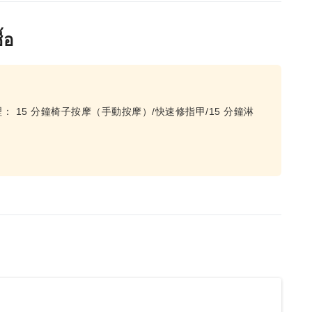
้อ
15 分鐘椅子按摩（手動按摩）/快速修指甲/15 分鐘淋