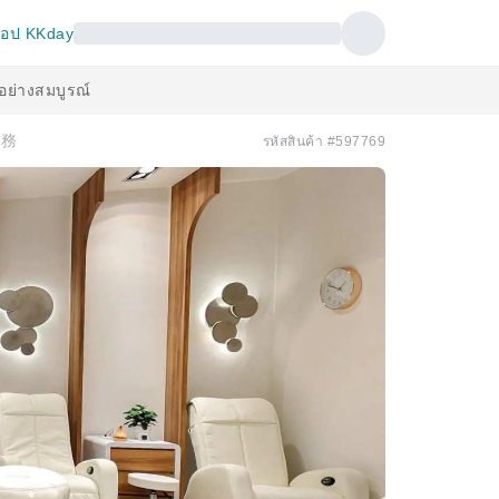
อป KKday
้อย่างสมบูรณ์
服務
รหัสสินค้า #597769