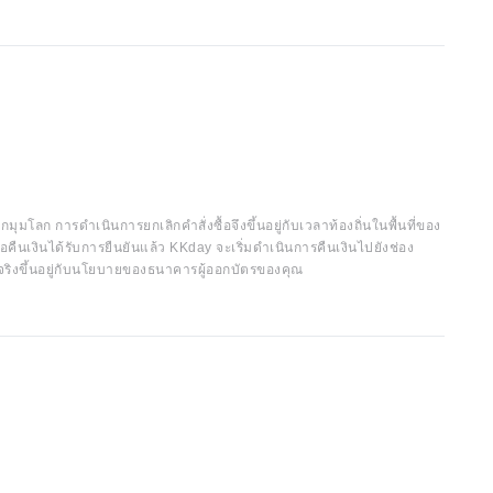
กมุมโลก การดำเนินการยกเลิกคำสั่งซื้อจึงขึ้นอยู่กับเวลาท้องถิ่นในพื้นที่ของ
อคืนเงินได้รับการยืนยันแล้ว KKday จะเริ่มดำเนินการคืนเงินไปยังช่อง
จริงขึ้นอยู่กับนโยบายของธนาคารผู้ออกบัตรของคุณ