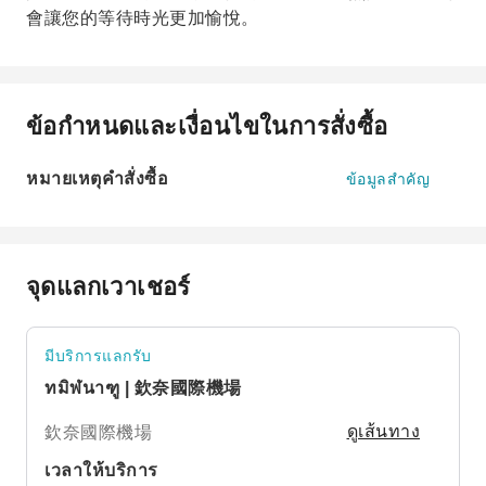
會讓您的等待時光更加愉悅。
ข้อกำหนดและเงื่อนไขในการสั่งซื้อ
หมายเหตุคำสั่งซื้อ
ข้อมูลสำคัญ
จุดแลกเวาเชอร์
มีบริการแลกรับ
ทมิฬนาฑู | 欽奈國際機場
欽奈國際機場
ดูเส้นทาง
เวลาให้บริการ