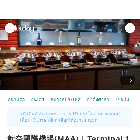
unread
notifications
2
หน้าแรก
อินเดีย
หิมาจัลประเทศ
ดาร์มศาลา
เชนไน
บร
หน้าสินค้านี้อยู่ระหว่างการปรับปรุง ไม่สามารถแสดง
เนื้อหาในภาษาที่คุณเลือกได้อย่างสมบูรณ์
欽奈國際機場(MAA) | Terminal 1