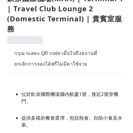
| Travel Club Lounge 2
(Domestic Terminal) | 貴賓室服
務
กรุณาแสดง QR code เมื่อไปถึงสถานที่
ยกเลิกการจองได้ฟรีไม่มีค่าใช้จ่าย
位於欽奈國際機場國內航廈1號，接近2號登機
門。
提供多樣的餐食選擇，包括熱食、自助小食及水
果。