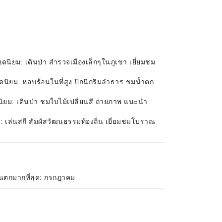
นิยม: เดินป่า สำรวจเมืองเล็กๆในภูเขา เยี่ยมชม
ดนิยม: หลบร้อนในที่สูง ปิกนิกริมลำธาร ชมน้ำตก
ิยม: เดินป่า ชมใบไม้เปลี่ยนสี ถ่ายภาพ แนะนำ
: เล่นสกี สัมผัสวัฒนธรรมท้องถิ่น เยี่ยมชมโบราณ
ฝนตกมากที่สุด: กรกฎาคม