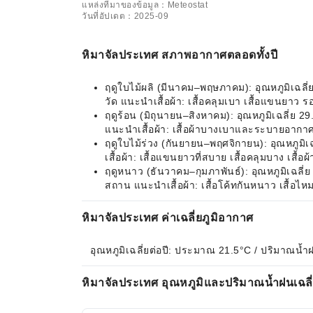
แหล่งที่มาของข้อมูล：Meteostat
วันที่อัปเดต：2025-09
หิมาจัลประเทศ สภาพอากาศตลอดทั้งปี
ฤดูใบไม้ผลิ (มีนาคม–พฤษภาคม): อุณหภูมิเฉลี
วัด แนะนำเสื้อผ้า: เสื้อคลุมเบา เสื้อแขนยาว ร
ฤดูร้อน (มิถุนายน–สิงหาคม): อุณหภูมิเฉลี่ย
แนะนำเสื้อผ้า: เสื้อผ้าบางเบาและระบายอากาศไ
ฤดูใบไม้ร่วง (กันยายน–พฤศจิกายน): อุณหภูมิ
เสื้อผ้า: เสื้อแขนยาวที่สบาย เสื้อคลุมบาง เสื้
ฤดูหนาว (ธันวาคม–กุมภาพันธ์): อุณหภูมิเฉลี่
สถาน แนะนำเสื้อผ้า: เสื้อโค้ทกันหนาว เสื้อไห
หิมาจัลประเทศ ค่าเฉลี่ยภูมิอากาศ
อุณหภูมิเฉลี่ยต่อปี: ประมาณ 21.5°C / ปริมาณน้
หิมาจัลประเทศ อุณหภูมิและปริมาณน้ำฝนเฉลี