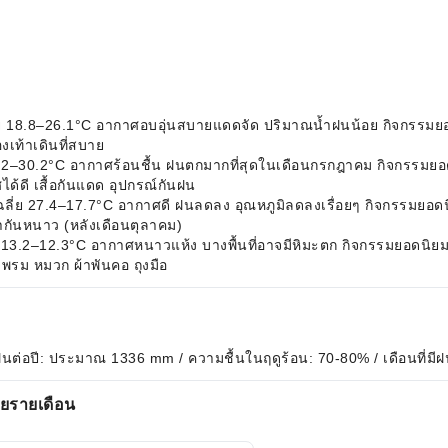
่ย 18.8–26.1°C อากาศอบอุ่นสบายแดดจัด ปริมาณน้ำฝนน้อย กิจกรรมยอด
องเท้าเดินที่สบาย
 29.2–30.2°C อากาศร้อนชื้น ฝนตกมากที่สุดในเดือนกรกฎาคม กิจกรรมยอ
ด้ดี เสื้อกันแดด อุปกรณ์กันฝน
เฉลี่ย 27.4–17.7°C อากาศดี ฝนลดลง อุณหภูมิลดลงเรื่อยๆ กิจกรรมยอดน
อผ้ากันหนาว (หลังเดือนตุลาคม)
ย 13.2–12.3°C อากาศหนาวแห้ง บางพื้นที่อาจมีหิมะตก กิจกรรมยอดนิยม
มพรม หมวก ผ้าพันคอ ถุงมือ
ำฝนต่อปี: ประมาณ 1336 mm / ความชื้นในฤดูร้อน: 70-80% / เดือนที่มี
่ยรายเดือน