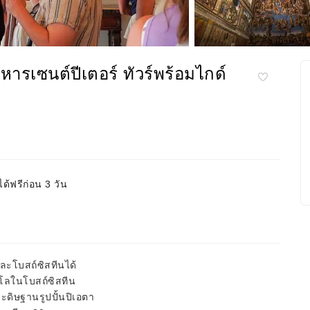
หารเซนต์ปีเตอร์ ทัวร์พร้อมไกด์
ด้ฟรีก่อน 3 วัน
และโบสถ์ซิสทีนได้
โลในโบสถ์ซิสทีน
ประดิษฐานรูปปั้นปิเอตา