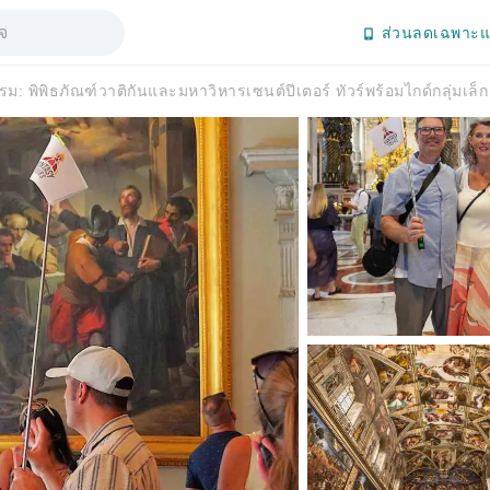
ส่วนลดเฉพาะแ
รม: พิพิธภัณฑ์วาติกันและมหาวิหารเซนต์ปีเตอร์ ทัวร์พร้อมไกด์กลุ่มเล็ก 