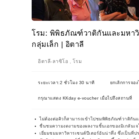
โรม: พิพิธภัณฑ์วาติกันและมหาวิ
กลุ่มเล็ก | อิตาลี
อิตาลี
ลาซิโอ
โรม
-
,
ระยะเวลา:2 ชั่วโมง 30 นาที
ยกเลิกการจองไ
กรุณาแสดง KKday e-voucher เมื่อไปถึงสถานที่
ไม่ต้องต่อคิวก็สามารถเข้าไปชมพิพิธภัณฑ์วาติกัน
ชื่นชมความงดงามของผลงานชิ้นเอกของมิเกลันเจ
เยี่ยมชมมหาวิหารเซนต์ปีเตอร์อันน่าทึ่ง ซึ่งเป็นที่