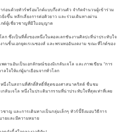
าก่อนด้วยทัวร์พร้อมไกด์แบบกึ่งส่วนตัว จำกัดจำนวนผู้เข้าร่วม
วยิ่งขึ้น หลีกเลี่ยงการต่อคิวยาว และร่วมเดินทางผ่าน
์ผู้เชี่ยวชาญที่มีใบอนุญาต
ดับโลก ซึ่งเป็นที่ตั้งของหนึ่งในคอลเลกชันงานศิลปะที่น่าประทับใจ
ลงานชิ้นเอกยุคเรเนซองส์ และพรมทออันงดงาม ขณะที่ไกด์ของ
จกับเพดานอันเป็นเอกลักษณ์ของมิเกลันเจโล และภาพเขียน "การ
ดาลใจให้แก่ผู้มาเยือนจากทั่วโลก
นึ่งในสถานที่ศักดิ์สิทธิ์ที่สุดของศาสนาคริสต์ ชื่นชม
ลันเจโล หนึ่งในประติมากรรมที่น่าประทับใจที่สุดเท่าที่เคย
ี่ยวชาญ และการเดินทางเป็นกลุ่มเล็กๆ ทัวร์นี้จึงมอบวิธีการ
กสบายและมีความหมาย
าจดจำนี้สู่ใจกลางวาติกัน!