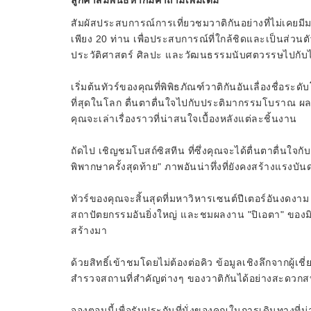
ลูกค้าสัมพันธ์หากมีคำถามเพิ่มเติม
สัมผัสประสบการณ์การเที่ยวชมวาติกันอย่างที่ไม่เคยมีม
เพียง 20 ท่าน เพื่อประสบการณ์ที่ใกล้ชิดและเป็นส่วนตั
ประวัติศาสตร์ ศิลปะ และวัฒนธรรมนับศตวรรษไปกับไกด
เริ่มต้นทัวร์ของคุณที่พิพิธภัณฑ์วาติกันอันเลื่องชื่อระ
ที่สุดในโลก ตื่นตาตื่นใจไปกับประติมากรรมโบราณ ผ
คุณจะเล่าเรื่องราวที่น่าสนใจเบื้องหลังแต่ละชิ้นงาน
ถัดไป เชิญชมโบสถ์ซิสทีน ที่ซึ่งคุณจะได้ตื่นตาตื่นใ
พิพากษาครั้งสุดท้าย" ภาพอันน่าทึ่งที่ยังคงสร้างแรงบัน
ทัวร์ของคุณจะสิ้นสุดที่มหาวิหารเซนต์ปีเตอร์อันงดงาม ห
สถาปัตยกรรมอันยิ่งใหญ่ และชมผลงาน "ปิเอตา" ของมิเก
สร้างมา
ด้วยสิทธิ์เข้าชมโดยไม่ต้องต่อคิว ข้อมูลเชิงลึกจากผู้เช
สำรวจสถานที่สำคัญต่างๆ ของวาติกันได้อย่างสะดว
จองตอนนี้เพื่อรับประกันที่นั่งของคุณในการเดินทางที่น่