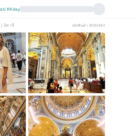
อป KKday
| อิตาลี
รหัสสินค้า #593464