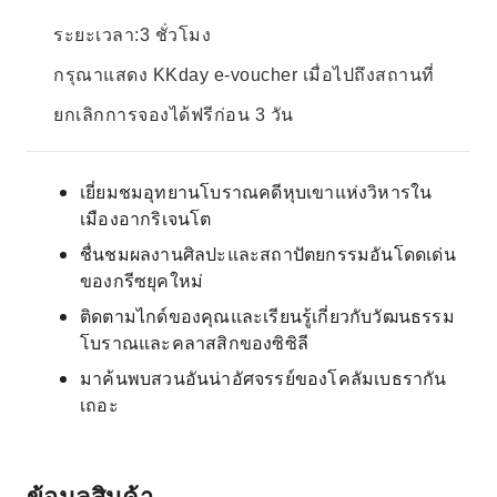
ระยะเวลา:3 ชั่วโมง
กรุณาแสดง KKday e-voucher เมื่อไปถึงสถานที่
ยกเลิกการจองได้ฟรีก่อน 3 วัน
เยี่ยมชมอุทยานโบราณคดีหุบเขาแห่งวิหารใน
เมืองอากริเจนโต
ชื่นชมผลงานศิลปะและสถาปัตยกรรมอันโดดเด่น
ของกรีซยุคใหม่
ติดตามไกด์ของคุณและเรียนรู้เกี่ยวกับวัฒนธรรม
โบราณและคลาสสิกของซิซิลี
มาค้นพบสวนอันน่าอัศจรรย์ของโคลัมเบธรากัน
เถอะ
ข้อมูลสินค้า