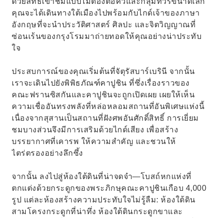
ด้วยสิทธิ์เข้าชมแบบไม่ต้องต่อคิวและกลุ่มทัวร์ขนาดเล็ก
คุณจะได้เดินทางใต้เมืองไปพร้อมกับไกด์เจ้าของภาษา
อังกฤษที่จะนำประวัติศาสตร์ ศิลปะ และจิตวิญญาณที่
ซ่อนเร้นของกรุงโรมมาถ่ายทอดให้คุณอย่างน่าประทับ
ใจ
ประสบการณ์ของคุณเริ่มต้นที่จัตุรัสบาร์เบรินี จากนั้น
เราจะเดินไปยังพิพิธภัณฑ์คาปูชิน ที่ซึ่งเรื่องราวของ
คณะฟรานซิสกันและคาปูชินจะถูกเปิดเผย เผยให้เห็น
ความเชื่ออันทรงพลังที่หล่อหลอมสถานที่อันพิเศษแห่งนี้
เนื่องจากสุสานเป็นสถานที่ฝังศพอันศักดิ์สิทธิ์ การเยี่ยม
ชมบางส่วนจึงมีการเสริมด้วยไกด์เสียง เพื่อสร้าง
บรรยากาศที่เคารพ ให้ความสำคัญ และชวนให้
ไตร่ตรองอย่างลึกซึ้ง
จากนั้น ลงไปสู่ห้องใต้ดินที่น่าจดจำ—โบสถ์หกแห่งที่
ตกแต่งด้วยกระดูกของพระภิกษุคณะคาปูชินเกือบ 4,000
รูป แต่ละห้องสร้างความประทับใจไม่รู้ลืม: ห้องใต้ดิน
สามโครงกระดูกที่น่าทึ่ง ห้องใต้ดินกระดูกขาและ