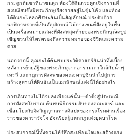
กระดูกต้นขาที่น่าขนลุก ห้องใต้ดินกระดูกเชิงกรานที่
สงบเงียบซึ่งมีพระภิกษุเรียงรายอยู่ในซุ้มโค้ง และห้อง
ใต้ดินกะโหลกศีรษะอันเป็นสัญลักษณ์ ประดับด้วย
นาฬิกาทรายที่เป็นสัญลักษณ์ ไม้กางเขนที่ฝังอยู่ในพื้น
เป็นเครื่องหมายแสดงที่ฝังศพสุดท้ายของพระภิกษุเจ็ดรูป
เชิญชวนให้ไตร่ตรองถึงความหมายของชีวิตและความ
ตาย
นอกจากนี้ คุณจะได้ค้นพบประวัติศาสตร์อันน่าทึ่งเบื้อง
หลังการย้ายอัฐิของพระภิกษุจากอารามเก่าใกล้กับน้ำพุ
เทรวี และกฎการฝังศพของคณะคาปูชินนำไปสู่การ
สร้างสุสานใต้ดินอันเป็นเอกลักษณ์แห่งนี้ได้อย่างไร
การเดินทางไม่ได้จบลงเพียงแค่นั้น—ดำดิ่งสู่ประเพณี
การฝังศพโบราณ ค้นพบพิธีกรรมลับของคณะสงฆ์ และ
เชื่อมโยงกับจิตวิญญาณทางศิลปะของกรุงโรมผ่านเรื่อง
ราวของคาราวัจโจ อัจฉริยะผู้แหกกฎแห่งยุคบาโรค
ประสบการณ์นี้ทั้งชวนให้รู้สึกสะเทือนใจและสร้างแรง