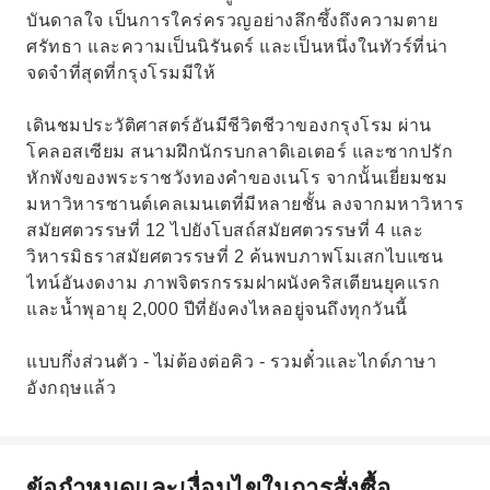
บันดาลใจ เป็นการใคร่ครวญอย่างลึกซึ้งถึงความตาย
ศรัทธา และความเป็นนิรันดร์ และเป็นหนึ่งในทัวร์ที่น่า
จดจำที่สุดที่กรุงโรมมีให้
เดินชมประวัติศาสตร์อันมีชีวิตชีวาของกรุงโรม ผ่าน
โคลอสเซียม สนามฝึกนักรบกลาดิเอเตอร์ และซากปรัก
หักพังของพระราชวังทองคำของเนโร จากนั้นเยี่ยมชม
มหาวิหารซานต์เคลเมนเตที่มีหลายชั้น ลงจากมหาวิหาร
สมัยศตวรรษที่ 12 ไปยังโบสถ์สมัยศตวรรษที่ 4 และ
วิหารมิธราสมัยศตวรรษที่ 2 ค้นพบภาพโมเสกไบแซน
ไทน์อันงดงาม ภาพจิตรกรรมฝาผนังคริสเตียนยุคแรก
และน้ำพุอายุ 2,000 ปีที่ยังคงไหลอยู่จนถึงทุกวันนี้
แบบกึ่งส่วนตัว - ไม่ต้องต่อคิว - รวมตั๋วและไกด์ภาษา
อังกฤษแล้ว
ข้อกำหนดและเงื่อนไขในการสั่งซื้อ