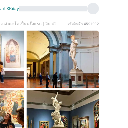
อป KKday
กลันเจโลเป็นครั้งแรก | อิตาลี
รหัสสินค้า #591902