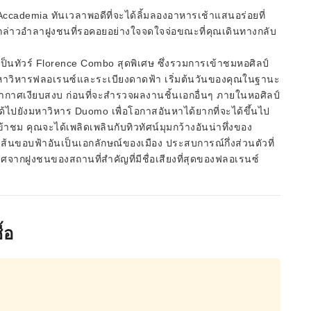
 Accademia ทันเวลาพอดีที่จะได้ลิ้มลองอาหารเช้าแสนอร่อยที่
ะกล่าวอำลาฝูงชนที่รอคอยอย่างใจจดใจจ่อขณะที่คุณเดินทางกลับ
นทัวร์ Florence Combo สุดพิเศษ ซึ่งรวมการเข้าชมหอศิลป์
มหาวิหารฟลอเรนซ์และระเบียงดาดฟ้า เริ่มต้นวันของคุณในฐานะ
รรยากาศเงียบสงบ ก่อนที่จะสำรวจผลงานชิ้นเอกอื่นๆ ภายในหอศิลป์
ด้ไปยังมหาวิหาร Duomo เพื่อโอกาสอันหาได้ยากที่จะได้ขึ้นไป
้าชม คุณจะได้เพลิดเพลินกับทิวทัศน์มุมกว้างอันน่าทึ่งของ
นขอบฟ้าอันเป็นเอกลักษณ์ของเมือง ประสบการณ์กึ่งส่วนตัวที่
ศจากฝูงชนของสถานที่สำคัญที่มีชื่อเสียงที่สุดของฟลอเรนซ์
้อ