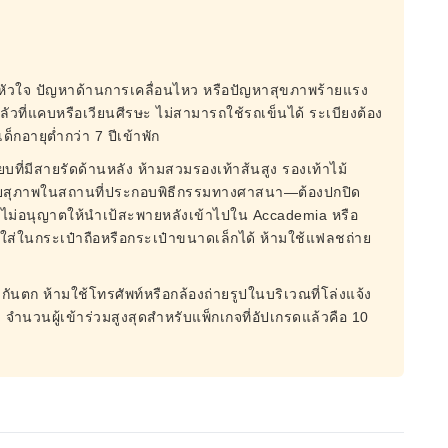
่มีโรคหัวใจ ปัญหาด้านการเคลื่อนไหว หรือปัญหาสุขภาพร้ายแรง
กลัวที่แคบหรือเวียนศีรษะ ไม่สามารถใช้รถเข็นได้ ระเบียงต้อง
ด็กอายุต่ำกว่า 7 ปีเข้าพัก
รียบที่มีสายรัดด้านหลัง ห้ามสวมรองเท้าส้นสูง รองเท้าไม้
ายสุภาพในสถานที่ประกอบพิธีกรรมทางศาสนา—ต้องปกปิด
้น ไม่อนุญาตให้นำเป้สะพายหลังเข้าไปใน Accademia หรือ
องใส่ในกระเป๋าถือหรือกระเป๋าขนาดเล็กได้ ห้ามใช้แฟลชถ่าย
ราวกันตก ห้ามใช้โทรศัพท์หรือกล้องถ่ายรูปในบริเวณที่โล่งแจ้ง
บ จำนวนผู้เข้าร่วมสูงสุดสำหรับแพ็กเกจที่อัปเกรดแล้วคือ 10