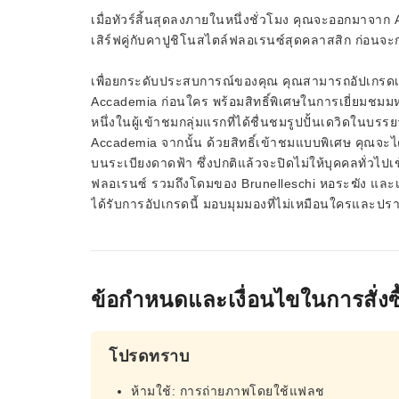
เมื่อทัวร์สิ้นสุดลงภายในหนึ่งชั่วโมง คุณจะออกมาจาก
เสิร์ฟคู่กับคาปูชิโนสไตล์ฟลอเรนซ์สุดคลาสสิก ก่อนจ
เพื่อยกระดับประสบการณ์ของคุณ คุณสามารถอัปเกรดเป็
Accademia ก่อนใคร พร้อมสิทธิ์พิเศษในการเยี่ยมชม
หนึ่งในผู้เข้าชมกลุ่มแรกที่ได้ชื่นชมรูปปั้นเดวิดในบ
Accademia จากนั้น ด้วยสิทธิ์เข้าชมแบบพิเศษ คุณจะไ
บนระเบียงดาดฟ้า ซึ่งปกติแล้วจะปิดไม่ให้บุคคลทั่วไปเข
ฟลอเรนซ์ รวมถึงโดมของ Brunelleschi หอระฆัง และเส้
ได้รับการอัปเกรดนี้ มอบมุมมองที่ไม่เหมือนใครและปรา
ข้อกำหนดและเงื่อนไขในการสั่งซื
โปรดทราบ
ห้ามใช้: การถ่ายภาพโดยใช้แฟลช