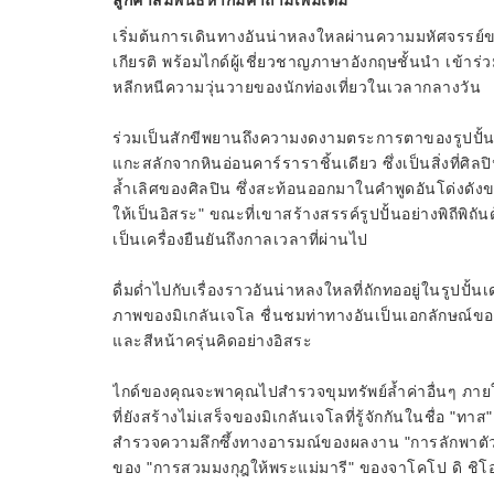
ลูกค้าสัมพันธ์หากมีคำถามเพิ่มเติม
เริ่มต้นการเดินทางอันน่าหลงใหลผ่านความมหัศจรรย์ข
เกียรติ พร้อมไกด์ผู้เชี่ยวชาญภาษาอังกฤษชั้นนำ เข้าร
หลีกหนีความวุ่นวายของนักท่องเที่ยวในเวลากลางวัน
ร่วมเป็นสักขีพยานถึงความงดงามตระการตาของรูปปั้นเดวิ
แกะสลักจากหินอ่อนคาร์ราราชิ้นเดียว ซึ่งเป็นสิ่งที่
ล้ำเลิศของศิลปิน ซึ่งสะท้อนออกมาในคำพูดอันโด่งดัง
ให้เป็นอิสระ" ขณะที่เขาสร้างสรรค์รูปปั้นอย่างพิถีพิถั
เป็นเครื่องยืนยันถึงกาลเวลาที่ผ่านไป
ดื่มด่ำไปกับเรื่องราวอันน่าหลงใหลที่ถักทออยู่ในรูปปั้
ภาพของมิเกลันเจโล ชื่นชมท่าทางอันเป็นเอกลักษณ์ของเ
และสีหน้าครุ่นคิดอย่างอิสระ
ไกด์ของคุณจะพาคุณไปสำรวจขุมทรัพย์ล้ำค่าอื่นๆ ภายในหอศ
ที่ยังสร้างไม่เสร็จของมิเกลันเจโลที่รู้จักกันในชื่อ "
สำรวจความลึกซึ้งทางอารมณ์ของผลงาน "การลักพาต
ของ "การสวมมงกุฎให้พระแม่มารี" ของจาโคโป ดิ ชิโ