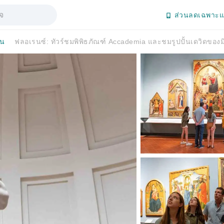
ส่วนลดเฉพาะแ
ัน
ฟลอเรนซ์: ทัวร์ชมพิพิธภัณฑ์ Accademia และชมรูปปั้นเดวิดของมิเ