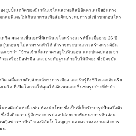
องรูปปั้นเดวิดของมิเกลันเจโลและหอศิลป์อัคคาเดเมียอันทรง
่วมกลุ่มพิเศษไม่เกินหกท่านเพื่อสัมผัสประสบการณ์เข้าชมก่อนใคร
ด ผลงานชิ้นเอกที่มิเกลันเจโลสร้างสรรค์ขึ้นเมื่ออายุ 26 ปี
ศิลปินรุ่นก่อนๆ ไม่สามารถทำได้ สำรวจกระบวนการสร้างสรรค์อัน
ของเขาว่า "ข้าพเจ้าเห็นเทวดาอยู่ในหินอ่อน และปลดปล่อยเขา
นด้วยเครื่องมือทำมือ และประดับฐานด้วยใบไม้สีทอง ซึ่งปัจจุบัน
นเดวิด คลี่คลายสัญลักษณ์ทางการเมือง และรับรู้ถึงชีวิตและอัจฉริย
ดวิด ที่เปิดโอกาสให้คุณได้เดินชมและชื่นชมรูปร่างที่กำยำ
ิลป์แห่งนี้ เช่น ห้องนักโทษ ซึ่งเป็นที่เก็บรักษารูปปั้นครึ่งตัว
ทาส" ซึ่งสื่อถึงความรู้สึกของการปลดปล่อยจากพันธนาการหินอ่อน
ัวหญิงชาวซาบีน" ของจิอัมโบโลญญา และความงดงามอลังการ
อเน