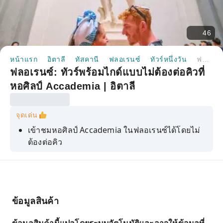
46
หน้าแรก
อิตาลี
ทัสคานี
ฟลอเรนซ์
ทัวร์หนึ่งวัน
ฟลอเรนซ์: ทัวร์พร้อมไกด์แบบไม่ต้องต่อคิวที่หอศิลป์ Accademia | อิตาลี
ฟลอเรนซ์: ทัวร์พร้อมไกด์แบบไม่ต้องต่อคิวที่
หอศิลป์ Accademia | อิตาลี
จุดเด่น
เข้าชมหอศิลป์ Accademia ในฟลอเรนซ์ได้โดยไม่
ต้องต่อคิว
เรียนรู้เกี่ยวกับหอศิลป์และผลงานศิลปะจากไกด์ท้อง
ถิ่นผู้หลงใหลในศิลปะ
ยืนอยู่หน้าประติมากรรม "ดาวิด" ของมิเกลันเจโล
แล้วสัมผัสกับอารมณ์อันเข้มข้น
ข้อมูลสินค้า