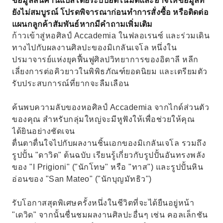
ข้อมูลสินค้านี้แปลโดยระบบอัตโนมัติและอาจให้ข้อมูลที่
ยังไม่สมบูรณ์ โปรดพิจารณาก่อนทำการสั่งซื้อ หรือติดต่อ
แผนกลูกค้าสัมพันธ์หากมีคำถามเพิ่มเติม
ก้าวเข้าสู่หอศิลป์ Accademia ในฟลอเรนซ์ และร่วมเดิน
ทางไปกับผลงานศิลปะของมิเกลันเจโล หนึ่งใน
ปรมาจารย์แห่งยุคฟื้นฟูศิลปวิทยาการของอิตาลี หลีก
เลี่ยงการต่อคิวยาวในพิพิธภัณฑ์ยอดนิยม และเตรียมตัว
รับประสบการณ์ที่ยากจะลืมเลือน
ค้นพบความลับของหอศิลป์ Accademia จากไกด์ส่วนตัว
ของคุณ สำหรับกลุ่มใหญ่จะมีหูฟังให้เพื่อช่วยให้คุณ
ได้ยินอย่างชัดเจน
ตื่นตาตื่นใจไปกับผลงานชิ้นเอกของมิเกลันเจโล รวมถึง
รูปปั้น "ดาวิด" ต้นฉบับ เรียนรู้เกี่ยวกับรูปปั้นอันทรงพลัง
ของ "I Prigioni" ("นักโทษ" หรือ "ทาส") และรูปปั้นหิน
อ่อนของ "San Mateo" ("นักบุญมัทธิว")
รับโอกาสสุดพิเศษครั้งหนึ่งในชีวิตที่จะได้ยืนอยู่หน้า
"เดวิด" จากนั้นชื่นชมผลงานศิลปะอื่นๆ เช่น คอลเล็กชัน