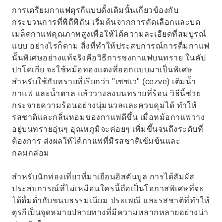
การเตรียมกาแฟตุรกีแบบดั้งเดิมนั้นเกี่ยวข้องกับ
กระบวนการที่พิถีพิถัน เริ่มต้นจากการคัดเลือกและบด
เมล็ดกาแฟคุณภาพสูงเพื่อให้ได้ความละเอียดที่สมบูรณ์
แบบ อย่างไรก็ตาม สิ่งที่ทำให้ประสบการณ์การดื่มกาแฟ
นั้นพิเศษอย่างแท้จริงคือวิธีการชงกาแฟบนทราย ในคัป
ปาโดเกีย จะใช้หม้อทองแดงที่ออกแบบมาเป็นพิเศษ
สำหรับใช้กับทรายที่เรียกว่า "เซซเว" (cezve) เติมน้ำ
กาแฟ และน้ำตาล แล้ววางลงบนทรายที่ร้อน วิธีนี้ช่วย
กระจายความร้อนอย่างนุ่มนวลและควบคุมได้ ทำให้
รสชาติและกลิ่นหอมของกาแฟดีขึ้น เมื่อหม้อกาแฟวาง
อยู่บนทรายอุ่นๆ อุณหภูมิจะค่อยๆ เพิ่มขึ้นจนถึงระดับที่
ต้องการ ส่งผลให้ได้กาแฟที่มีรสชาติเข้มข้นและ
กลมกล่อม
สำหรับนักท่องเที่ยวที่มาเยือนอิสตันบูล การได้สัมผัส
ประสบการณ์ที่ไม่เหมือนใครนี้ถือเป็นโอกาสพิเศษที่จะ
ได้ดื่มด่ำกับขนบธรรมเนียม ประเพณี และรสชาติที่ทำให้
ตุรกีเป็นจุดหมายปลายทางที่มีความหลากหลายอย่างน่า