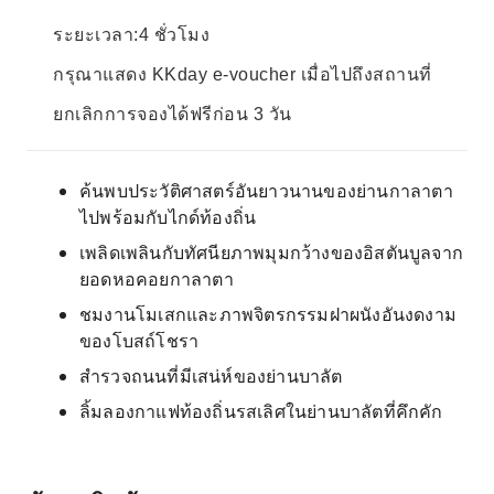
ระยะเวลา:4 ชั่วโมง
กรุณาแสดง KKday e-voucher เมื่อไปถึงสถานที่
ยกเลิกการจองได้ฟรีก่อน 3 วัน
ค้นพบประวัติศาสตร์อันยาวนานของย่านกาลาตา
ไปพร้อมกับไกด์ท้องถิ่น
เพลิดเพลินกับทัศนียภาพมุมกว้างของอิสตันบูลจาก
ยอดหอคอยกาลาตา
ชมงานโมเสกและภาพจิตรกรรมฝาผนังอันงดงาม
ของโบสถ์โชรา
สำรวจถนนที่มีเสน่ห์ของย่านบาลัต
ลิ้มลองกาแฟท้องถิ่นรสเลิศในย่านบาลัตที่คึกคัก