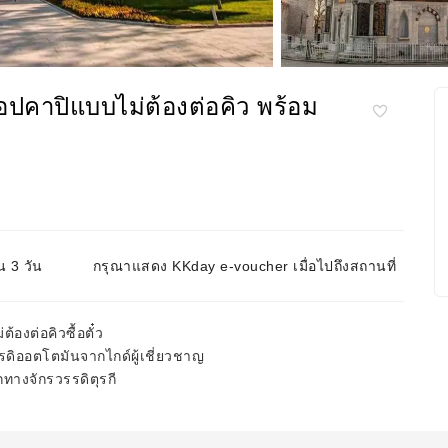
ทอปคาปิแบบไม่ต้องต่อคิว พร้อม
น 3 วัน
กรุณาแสดง KKday e-voucher เมื่อไปถึงสถานที่
องต่อคิวซื้อตั๋ว
รดิออตโตมันจากไกด์ผู้เชี่ยวชาญ
กทางจักรวรรดิตุรกี