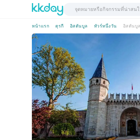
หน้าแรก
ตุรกี
อิสตันบูล
ทัวร์หนึ่งวัน
อิสตันบู