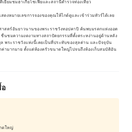
นที่เยี่ยมชมฮาเกียโซเฟียและสถานีตำรวจท่องเที่ยว
พียงแสดงหมายเลขการจองของคุณให้ไกด์ดูและเข้าร่วมทัวร์ได้เลย
วัติศาสตร์อันยาวนานของพระราชวังทอปคาปิ ค้นพบมรดกแห่งออต
ชื่นชมความงดงามทางสถาปัตยกรรมที่ตั้งตระหง่านอยู่ด้านหลัง
 พระราชวังแห่งนี้เคยเป็นที่ประทับของสุลต่าน และปัจจุบัน
้ำค่ามากมาย ตั้งแต่ห้องครัวขนาดใหญ่ไปจนถึงห้องเก็บสมบัติอัน
้อ
นาดใหญ่