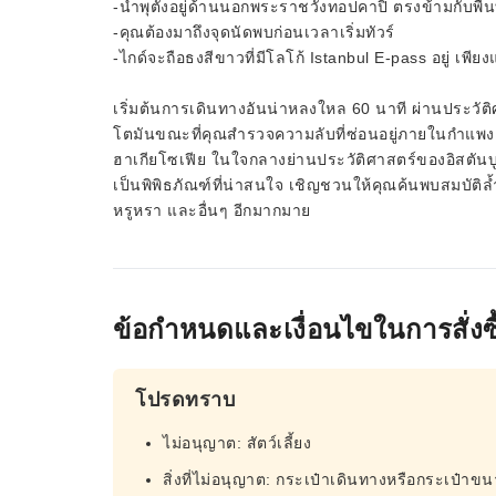
-น้ำพุตั้งอยู่ด้านนอกพระราชวังทอปคาปิ ตรงข้ามกับพื้
-คุณต้องมาถึงจุดนัดพบก่อนเวลาเริ่มทัวร์
-ไกด์จะถือธงสีขาวที่มีโลโก้ Istanbul E-pass อยู่ เ
เริ่มต้นการเดินทางอันน่าหลงใหล 60 นาที ผ่านประ
โตมันขณะที่คุณสำรวจความลับที่ซ่อนอยู่ภายในกำแพง 
ฮาเกียโซเฟีย ในใจกลางย่านประวัติศาสตร์ของอิสตันบูล
เป็นพิพิธภัณฑ์ที่น่าสนใจ เชิญชวนให้คุณค้นพบสมบัติล
หรูหรา และอื่นๆ อีกมากมาย
ข้อกำหนดและเงื่อนไขในการสั่งซื
โปรดทราบ
ไม่อนุญาต: สัตว์เลี้ยง
สิ่งที่ไม่อนุญาต: กระเป๋าเดินทางหรือกระเป๋าข