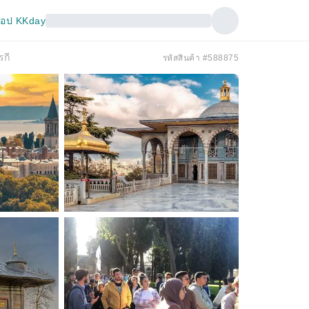
อป KKday
รกี
รหัสสินค้า #588875