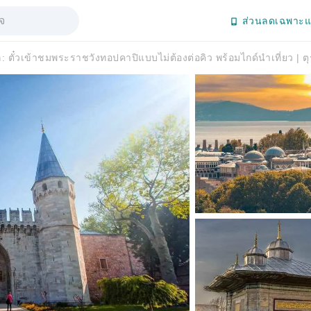
ส่วนลดเฉพาะแ
ล: ตั๋วเข้าชมพระราชวังทอปคาปิแบบไม่ต้องต่อคิว พร้อมไกด์นำเที่ยว | ตุ