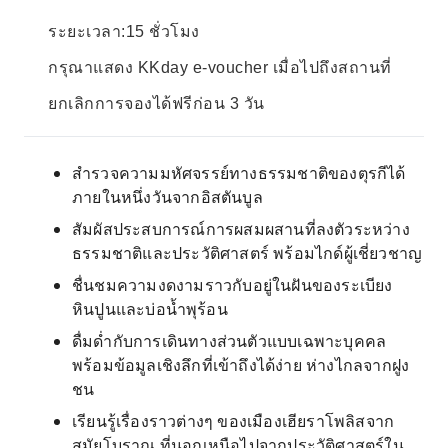
ระยะเวลา:15 ชั่วโมง
กรุณาแสดง KKday e-voucher เมื่อไปถึงสถานที่
ยกเลิกการจองได้ฟรีก่อน 3 วัน
สำรวจความมหัศจรรย์ทางธรรมชาติของตุรกีได้
ภายในหนึ่งวันจากอิสตันบูล
สัมผัสประสบการณ์การผสมผสานที่ลงตัวระหว่าง
ธรรมชาติและประวัติศาสตร์ พร้อมไกด์ผู้เชี่ยวชาญ
ชื่นชมความงดงามราวกับอยู่ในฝันของระเบียง
หินปูนและบ่อน้ำพุร้อน
ดื่มด่ำกับการเดินทางส่วนตัวแบบเฉพาะบุคคล
พร้อมข้อมูลเชิงลึกที่เข้าถึงได้ง่าย ห่างไกลจากฝูง
ชน
เรียนรู้เรื่องราวต่างๆ ของเมืองเฮียราโพลิสจาก
สมัยโบราณ ที่นอกเหนือไปจากประวัติศาสตร์ใน