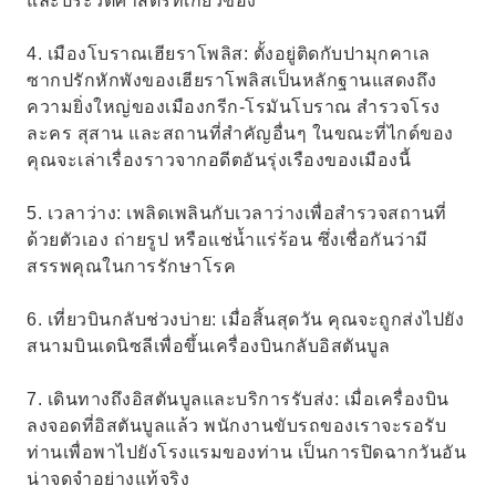
และประวัติศาสตร์ที่เกี่ยวข้อง
4. เมืองโบราณเฮียราโพลิส: ตั้งอยู่ติดกับปามุกคาเล
ซากปรักหักพังของเฮียราโพลิสเป็นหลักฐานแสดงถึง
ความยิ่งใหญ่ของเมืองกรีก-โรมันโบราณ สำรวจโรง
ละคร สุสาน และสถานที่สำคัญอื่นๆ ในขณะที่ไกด์ของ
คุณจะเล่าเรื่องราวจากอดีตอันรุ่งเรืองของเมืองนี้
5. เวลาว่าง: เพลิดเพลินกับเวลาว่างเพื่อสำรวจสถานที่
ด้วยตัวเอง ถ่ายรูป หรือแช่น้ำแร่ร้อน ซึ่งเชื่อกันว่ามี
สรรพคุณในการรักษาโรค
6. เที่ยวบินกลับช่วงบ่าย: เมื่อสิ้นสุดวัน คุณจะถูกส่งไปยัง
สนามบินเดนิซลีเพื่อขึ้นเครื่องบินกลับอิสตันบูล
7. เดินทางถึงอิสตันบูลและบริการรับส่ง: เมื่อเครื่องบิน
ลงจอดที่อิสตันบูลแล้ว พนักงานขับรถของเราจะรอรับ
ท่านเพื่อพาไปยังโรงแรมของท่าน เป็นการปิดฉากวันอัน
น่าจดจำอย่างแท้จริง