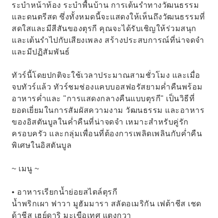
ระบำหน้าท้อง ระบำพื้นบ้าน การเต้นรำทางวัฒนธรรม
และดนตรีสด ซึ่งทั้งหมดนี้จะแสดงให้เห็นถึงวัฒนธรรมที่
สดใสและมีสีสันของตุรกี คุณจะได้รับเชิญให้ร่วมสนุก
และเต้นรำไปกับเสียงเพลง สร้างประสบการณ์ที่น่าจดจำ
และมีปฏิสัมพันธ์
ทัวร์นี้โดยปกติจะใช้เวลาประมาณสามชั่วโมง และเมื่อ
จบทัวร์แล้ว ทัวร์ชมช่องแคบบอสฟอรัสยามค่ำคืนพร้อม
อาหารค่ำและ "การแสดงกลางคืนแบบตุรกี" เป็นวิธีที่
ยอดเยี่ยมในการสัมผัสความงาม วัฒนธรรม และอาหาร
ของอิสตันบูลในค่ำคืนที่น่าจดจำ เหมาะสำหรับคู่รัก
ครอบครัว และกลุ่มเพื่อนที่ต้องการเพลิดเพลินกับค่ำคืน
พิเศษในอิสตันบูล
~ เมนู ~
• อาหารเรียกน้ำย่อยสไตล์ตุรกี
น้ำพริกเผา ฟาวา มูฮัมมารา สลัดอเมริกัน เฟต้าชีส เชด
ด้าชีส เฮย์ดาริ มะเขือเทศ แตงกวา