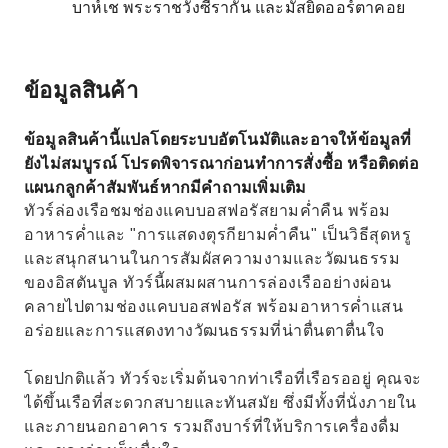
บาห์เช พระราชวังซีรากัน และมัสยิดออร์ตาคอย
ข้อมูลสินค้า
ข้อมูลสินค้านี้แปลโดยระบบอัตโนมัติและอาจให้ข้อมูลที่
ยังไม่สมบูรณ์ โปรดพิจารณาก่อนทำการสั่งซื้อ หรือติดต่อ
แผนกลูกค้าสัมพันธ์หากมีคำถามเพิ่มเติม
ทัวร์ล่องเรือชมช่องแคบบอสฟอรัสยามค่ำคืน พร้อม
อาหารค่ำและ "การแสดงตุรกียามค่ำคืน" เป็นวิธีสุดหรู
และสนุกสนานในการสัมผัสความงามและวัฒนธรรม
ของอิสตันบูล ทัวร์นี้ผสมผสานการล่องเรืออย่างผ่อน
คลายไปตามช่องแคบบอสฟอรัส พร้อมอาหารค่ำแสน
อร่อยและการแสดงทางวัฒนธรรมที่น่าตื่นตาตื่นใจ
โดยปกติแล้ว ทัวร์จะเริ่มต้นจากท่าเรือที่เรือรออยู่ คุณจะ
ได้ขึ้นเรือที่สะดวกสบายและทันสมัย ​​ซึ่งมีทั้งที่นั่งภายใน
และภายนอกอาคาร รวมถึงบาร์ที่ให้บริการเครื่องดื่ม