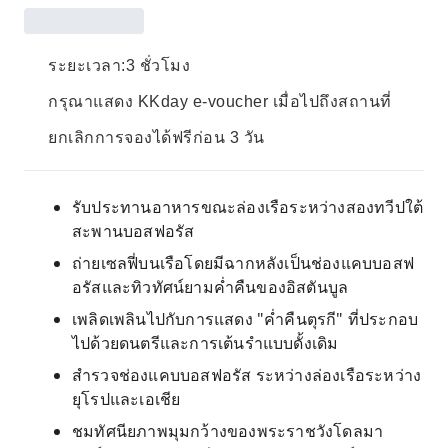
ระยะเวลา:3 ชั่วโมง
กรุณาแสดง KKday e-voucher เมื่อไปถึงสถานที่
ยกเลิกการจองได้ฟรีก่อน 3 วัน
รับประทานอาหารขณะล่องเรือระหว่างสองทวีปใต้
สะพานบอสฟอรัส
ถ่ายเซลฟี่บนเรือโดยมีฉากหลังเป็นช่องแคบบอสฟ
อรัสและทิวทัศน์ยามค่ำคืนของอิสตันบูล
เพลิดเพลินไปกับการแสดง "ค่ำคืนตุรกี" ที่ประกอบ
ไปด้วยดนตรีและการเต้นรำแบบดั้งเดิม
สำรวจช่องแคบบอสฟอรัส ระหว่างล่องเรือระหว่าง
ยุโรปและเอเชีย
ชมทัศนียภาพมุมกว้างของพระราชวังโดลมา