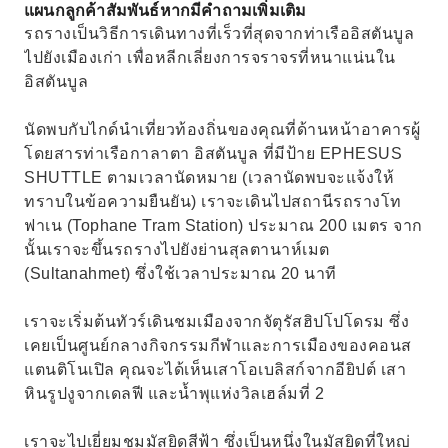
แผนกลูกค้าสัมพันธ์หากมีคำถามเพิ่มเติม
รถรางเป็นวิธีการเดินทางที่เร็วที่สุดจากท่าเรืออิสตันบูล
ไปยังเมืองเก่า เพื่อหลีกเลี่ยงการจราจรที่หนาแน่นใน
อิสตันบูล
นัดพบกับไกด์นำเที่ยวท้องถิ่นของคุณที่ด้านหน้าอาคารผู้
โดยสารท่าเรือกาลาตา อิสตันบูล ที่มีป้าย EPHESUS
SHUTTLE ตามเวลานัดหมาย (เวลานัดพบจะแจ้งให้
ทราบในข้อความยืนยัน) เราจะเดินไปสถานีรถรางโท
ฟาเน (Tophane Tram Station) ประมาณ 200 เมตร จาก
นั้นเราจะขึ้นรถรางไปยังย่านสุลตานาห์เมต
(Sultanahmet) ซึ่งใช้เวลาประมาณ 20 นาที
เราจะเริ่มต้นทัวร์เดินชมเมืองจากจัตุรัสฮิปโปโดรม ซึ่ง
เคยเป็นศูนย์กลางกิจกรรมกีฬาและการเมืองของคอนส
แตนติโนเปิล คุณจะได้เห็นเสาโอเบลิสก์จากอียิปต์ เสา
หินรูปงูจากเดลฟี และน้ำพุแห่งวิลเฮล์มที่ 2
เราจะไปเยี่ยมชมมัสยิดสีฟ้า ซึ่งเป็นหนึ่งในมัสยิดที่ใหญ่