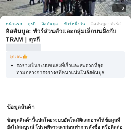
8
หน้าแรก
ตุรกี
อิสตันบูล
ทัวร์หนึ่งวัน
อิสตันบูล: ทัวร์ส่วนตัวและกลุ่มเล็กบนฝั่งกับ TRAM | ตุรกี
อิสตันบูล: ทัวร์ส่วนตัวและกลุ่มเล็กบนฝั่งกับ
TRAM | ตุรกี
จุดเด่น
รถรางเป็นระบบขนส่งที่เร็วและสะดวกที่สุด
ท่ามกลางการจราจรที่หนาแน่นในอิสตันบูล
เซนต์โซเฟีย พระราชวังโทพคาปึพร้อมฮาเร็ม ตลาด
แกรนด์บาซาร์
มัสยิดสีฟ้าและสนามแข่งม้าโบราณ
ข้อมูลสินค้า
มีบริการนำทางอย่างครบวงจร ตั้งแต่รับจนถึงส่ง
ข้อมูลสินค้านี้แปลโดยระบบอัตโนมัติและอาจให้ข้อมูลที่
ยังไม่สมบูรณ์ โปรดพิจารณาก่อนทำการสั่งซื้อ หรือติดต่อ