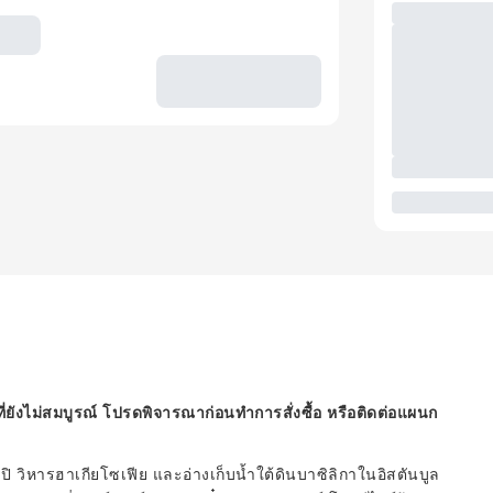
ี่ยังไม่สมบูรณ์ โปรดพิจารณาก่อนทำการสั่งซื้อ หรือติดต่อแผนก
ิ วิหารฮาเกียโซเฟีย และอ่างเก็บน้ำใต้ดินบาซิลิกาในอิสตันบูล