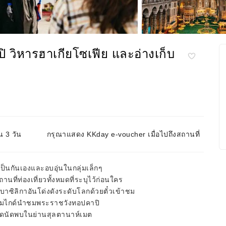
ิ วิหารฮาเกียโซเฟีย และอ่างเก็บ
น 3 วัน
กรุณาแสดง KKday e-voucher เมื่อไปถึงสถานที่
ป็นกันเองและอบอุ่นในกลุ่มเล็กๆ
นที่ท่องเที่ยวทั้งหมดที่ระบุไว้ก่อนใคร
าซิลิกาอันโด่งดังระดับโลกด้วยตั๋วเข้าชม
พร้อมไกด์นำชมพระราชวังทอปคาปิ
จุดนัดพบในย่านสุลตานาห์เมต