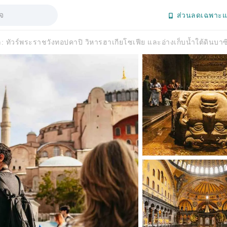
ส่วนลดเฉพาะแ
ล: ทัวร์พระราชวังทอปคาปิ วิหารฮาเกียโซเฟีย และอ่างเก็บน้ำใต้ดินบาซิล