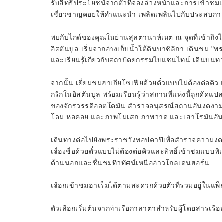
รับสิทธิประโยชน์จากตั๋วที่จองล่วงหน้าและการเข้าชมแบ
เชี่ยวชาญคอยให้คำแนะนำ เพลิดเพลินไปกับประสบการณ
พบกับไกด์ของคุณในย่านสุลตานาห์เมต ณ จุดที่เข้าถึงได้
อิสตันบูล เริ่มจากอ่างเก็บน้ำใต้ดินบาซิลิกา เดินชม "พ
และเรียนรู้เกี่ยวกับสถาปัตยกรรมไบแซนไทน์ เดินบนทางเ
จากนั้น เยี่ยมชมฮาเกียโซเฟียด้วยตั๋วแบบไม่ต้องต่อค
กรีกในอิสตันบูล พร้อมเรียนรู้ว่าสถานที่แห่งนี้ถูกด
ของจักรวรรดิออตโตมัน สำรวจอนุสรณ์สถานอันงดงามที่ม
โดม หอคอย และภาพโมเสก ภาพวาด และเสาโรมันอันน
เดินทางต่อไปยังพระราชวังทอปคาปิเพื่อสำรวจความ
เลื่องชื่อด้วยตั๋วแบบไม่ต้องต่อคิวและสิทธิ์เข้าชม
ด้านนอกและชื่นชมทิวทัศน์เหนืออ่าวโกลเดนฮอร์น
เลือกเข้าชมฮาเร็มได้ตามสะดวกด้วยตั๋วที่รวมอยู่ในแพ็
ตัวเลือกเริ่มต้นจากท่าเรือกาลาตาสำหรับผู้โดยสารเร