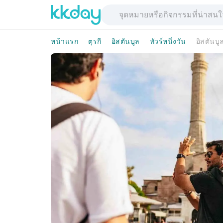
หน้าแรก
ตุรกี
อิสตันบูล
ทัวร์หนึ่งวัน
อิสตันบู