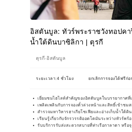
อิสตันบูล: ทัวร์พระราชวังทอปคาป
น้ำใต้ดินบาซิลิกา | ตุรกี
ตุรกี
อิสตันบูล
-
ระยะเวลา:4 ชั่วโมง
ยกเลิกการจองได้ฟรีก่อ
เยี่ยมชมไฮไลท์สำคัญของอิสตันบูลในบรรยากาศที่เ
เพลิดเพลินกับการจองตั๋วล่วงหน้าและสิทธิ์เข้าชมสถา
สำรวจมหาวิหารฮาเกียโซเฟียและอ่างเก็บน้ำใต้ดินบ
เรียนรู้เกี่ยวกับจักรวรรดิออตโตมันระหว่างทัวร์
รับบริการรับส่งสะดวกสบายที่ท่าเรือกาลาตา หรือ