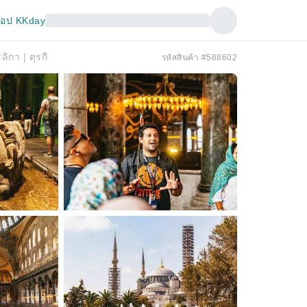
อป KKday
ิกา | ตุรกี
รหัสสินค้า #588602