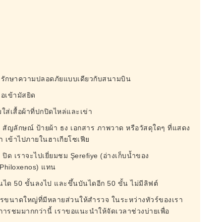
ตรวจรักษาความปลอดภัยแบบเดียวกับสนามบิน
่อเข้ามัสยิด
ใส่เสื้อผ้าที่ปกปิดไหล่และเข่า
้าย สัญลักษณ์ ป้ายผ้า ธง เอกสาร ภาพวาด หรือวัสดุใดๆ ที่แสดง
นา เข้าไปภายในฮาเกียโซเฟีย
ica ปิด เราจะไปเยี่ยมชม Şerefiye (อ่างเก็บน้ำของ
ง Philoxenos) แทน
บันได 50 ขั้นลงไป และขึ้นบันไดอีก 50 ขั้น ไม่มีลิฟต์
คารขนาดใหญ่ที่มีหลายส่วนให้สำรวจ ในระหว่างทัวร์ของเรา
การชมมากกว่านี้ เราขอแนะนำให้จัดเวลาช่วงบ่ายเพื่อ