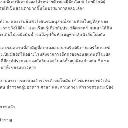
บพิเศษที่เคาน์เตอร์จำหน่ายตั๋วของพิพิธภัณฑ์ โดยมีไกด์ผู้
์ที่เป็นส่วนตัวมากขึ้นในบรรยากาศกลุ่มเล็กๆ
ง่าย และเริ่มต้นทัวร์เดินชมอนุสรณ์สถานที่ยิ่งใหญ่ที่สุดของ
ระราชวังใต้ดิน" และเรียนรู้เกี่ยวกับประวัติศาสตร์ ชมเสาใต้ดิน
ดินไม้เหนือผืนน้ำจนถึงรูปปั้นหัวเมดูซ่ากลับหัวอันโด่งดัง
ิว และชมสถานที่สำคัญที่สุดของศาสนาคริสต์นิกายออร์โธดอกซ์
ัดแปลงเป็นมัสยิดได้อย่างไรหลังจากการยึดครองคอนสแตนติโนเปิล
ีองค์ประกอบของมัสยิดและโบสถ์ตั้งอยู่เคียงข้างกัน ชื่นชม
่าทึ่งของมหาวิหาร
งดงามตระการตาของจักรวรรดิออตโตมัน เข้าชมพระราชวังอัน
แบบพิเศษ สำรวจกลุ่มอาคาร ศาลา และลานต่างๆ สำรวจสวนระเบียง
กเกจแล้ว
ือสำราญ