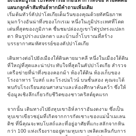
ยังไม่สมบูรณ์ โปรดพิจารณาก่อนทำการสั่งซื้อ หรือติดต่อ
แผนกลูกค้าสัมพันธ์หากมีคำถามเพิ่มเติม
เริ่มต้นทัวร์คัปปาโดเกียเต็มวันของคุณด้วยทัศนียภาพ
มุมกว้างอันน่าทึ่งของโกเรเม หนึ่งในภูมิประเทศที่โดด
เด่นที่สุดของภูมิภาค ชื่นชมปล่องภูเขาไฟรูปทรงแปลก
ตา หินรูปร่างแปลกตา และบ้านถ้ำโบราณที่สร้าง
บรรยากาศมหัศจรรย์ของคัปปาโดเกีย
เดินทางต่อไปยังเมืองใต้ดินคายมาคลี หนึ่งในเมืองใต้ดิน
ที่ใหญ่ที่สุดและน่าประทับใจที่สุดในคัปปาโดเกีย สำรวจ
เครือข่ายที่น่าทึ่งของคอกม้า ห้องใต้ดิน ห้องเก็บของ
โรงอาหาร โบสถ์ และโรงบ่มไวน์ บนชั้นสอง คุณจะได้
พบกับโรงเรียนสอนศาสนาและห้องศึกษาค้นคว้า ซึ่งให้
ข้อมูลเชิงลึกเกี่ยวกับชีวิตของชาวคริสต์ยุคแรก
จากนั้น เดินทางไปยังหุบเขาอิห์ลาราอันงดงาม ซึ่งเป็น
หุบเขาเขียวชอุ่มที่เกิดจากการกัดเซาะของแม่น้ำเมเลน
ดิซ ที่นี่คุณจะพบโบสถ์และที่อยู่อาศัยที่แกะสลักจากหิน
กว่า 100 แห่งเรียงรายอยู่ตามหุบเขา เพลิดเพลินกับการ