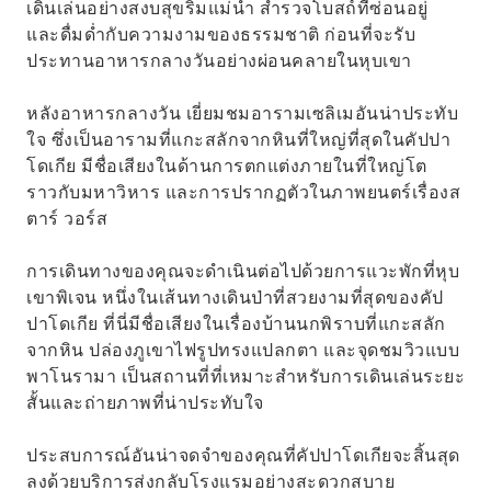
เดินเล่นอย่างสงบสุขริมแม่น้ำ สำรวจโบสถ์ที่ซ่อนอยู่
และดื่มด่ำกับความงามของธรรมชาติ ก่อนที่จะรับ
ประทานอาหารกลางวันอย่างผ่อนคลายในหุบเขา
หลังอาหารกลางวัน เยี่ยมชมอารามเซลิเมอันน่าประทับ
ใจ ซึ่งเป็นอารามที่แกะสลักจากหินที่ใหญ่ที่สุดในคัปปา
โดเกีย มีชื่อเสียงในด้านการตกแต่งภายในที่ใหญ่โต
ราวกับมหาวิหาร และการปรากฏตัวในภาพยนตร์เรื่องส
ตาร์ วอร์ส
การเดินทางของคุณจะดำเนินต่อไปด้วยการแวะพักที่หุบ
เขาพิเจน หนึ่งในเส้นทางเดินป่าที่สวยงามที่สุดของคัป
ปาโดเกีย ที่นี่มีชื่อเสียงในเรื่องบ้านนกพิราบที่แกะสลัก
จากหิน ปล่องภูเขาไฟรูปทรงแปลกตา และจุดชมวิวแบบ
พาโนรามา เป็นสถานที่ที่เหมาะสำหรับการเดินเล่นระยะ
สั้นและถ่ายภาพที่น่าประทับใจ
ประสบการณ์อันน่าจดจำของคุณที่คัปปาโดเกียจะสิ้นสุด
ลงด้วยบริการส่งกลับโรงแรมอย่างสะดวกสบาย