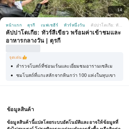
14
หน้าแรก
ตุรกี
เนฟเชฮีร์
ทัวร์หนึ่งวัน
คัปปาโดเกีย: ทัวร์สีเขียว พร้อมค่าเข้าชมและอาหารกลางวัน | ตุรกี
คัปปาโดเกีย: ทัวร์สีเขียว พร้อมค่าเข้าชมและ
อาหารกลางวัน | ตุรกี
จุดเด่น
สำรวจโบสถ์ที่ซ่อนเร้นและเยี่ยมชมอารามเซลิเม
ชมโบสถ์ที่แกะสลักจากหินกว่า 100 แห่งในหุบเขา
อิห์ลารา
ตื่นตาตื่นใจไปกับปล่องภูเขาไฟรูปทรงแปลกตาและ
บ้านถ้ำในภูมิภาคนี้
ข้อมูลสินค้า
ข้อมูลสินค้านี้แปลโดยระบบอัตโนมัติและอาจให้ข้อมูลที่