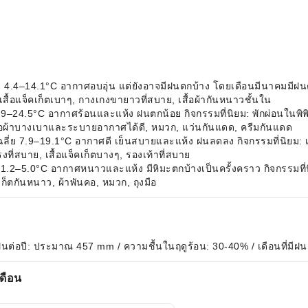
ย 4.4–14.1°C อากาศอบอุ่น แต่ยังอาจมีฝนตกบ้าง โดยเดือนมีนาคมมีฝนต
ื้อแจ็คเก็ตเบาๆ, กางเกงขายาวที่สบาย, เสื้อผ้ากันหนาวชั้นใน
19.9–24.5°C อากาศร้อนและแห้ง ฝนตกน้อย กิจกรรมที่นิยม: พักผ่อนในพิพ
ผ้าบางเบาและระบายอากาศได้ดี, หมวก, แว่นกันแดด, ครีมกันแดด
ฉลี่ย 7.9–19.1°C อากาศดี เย็นสบายและแห้ง ฝนลดลง กิจกรรมที่นิยม: เ
สบาย, เสื้อแจ็คเก็ตบางๆ, รองเท้าที่สบาย
 1.2–5.0°C อากาศหนาวและแห้ง มีหิมะตกบ้างเป็นครั้งคราว กิจกรรมที่นิย
ก็ตกันหนาว, ผ้าพันคอ, หมวก, ถุงมือ
ฝนต่อปี: ประมาณ 457 mm / ความชื้นในฤดูร้อน: 30-40% / เดือนที่มีฝน
ดือน