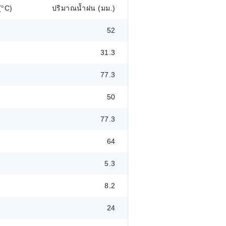
(°C)
ปริมาณน้ำฝน (มม.)
52
31.3
77.3
50
77.3
64
5.3
8.2
24