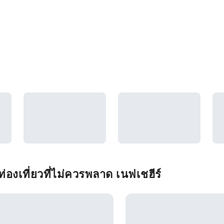
องเที่ยวที่ไม่ควรพลาด เนฟเชฮีร์