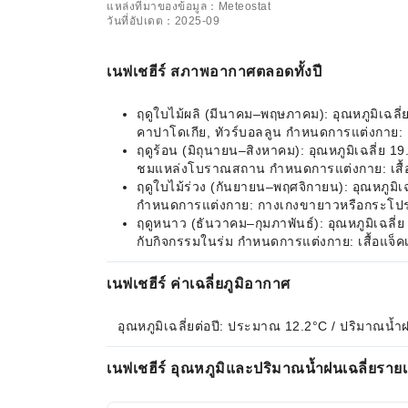
แหล่งที่มาของข้อมูล：Meteostat
วันที่อัปเดต：2025-09
เนฟเชฮีร์ สภาพอากาศตลอดทั้งปี
ฤดูใบไม้ผลิ (มีนาคม–พฤษภาคม): อุณหภูมิเฉลี่
คาปาโดเกีย, ทัวร์บอลลูน กำหนดการแต่งกาย: เส
ฤดูร้อน (มิถุนายน–สิงหาคม): อุณหภูมิเฉลี่ย 
ชมแหล่งโบราณสถาน กำหนดการแต่งกาย: เสื้อ
ฤดูใบไม้ร่วง (กันยายน–พฤศจิกายน): อุณหภูมิเ
กำหนดการแต่งกาย: กางเกงขายาวหรือกระโปรงที่
ฤดูหนาว (ธันวาคม–กุมภาพันธ์): อุณหภูมิเฉลี่ย
กับกิจกรรมในร่ม กำหนดการแต่งกาย: เสื้อแจ็คเ
เนฟเชฮีร์ ค่าเฉลี่ยภูมิอากาศ
อุณหภูมิเฉลี่ยต่อปี: ประมาณ 12.2°C / ปริมาณน้ำ
เนฟเชฮีร์ อุณหภูมิและปริมาณน้ำฝนเฉลี่ยรายเ