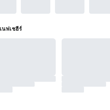
เนฟเชฮีร์