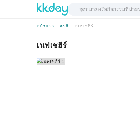
หน้าแรก
ตุรกี
เนฟเชฮีร์
เนฟเชฮีร์