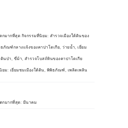
กมากที่สุด กิจกรรมที่นิยม: สำรวจเมืองใต้ดินของ
ิธภัณฑ์กลางแจ้งของคาปาโดเกีย, ว่ายน้ำ, เยี่ยม
ดินป่า, ขี่ม้า, สำรวจโบสถ์หินของคาปาโดเกีย
ม: เยี่ยมชมเมืองใต้ดิน, พิพิธภัณฑ์, เพลิดเพลิน
ตกมากที่สุด: มีนาคม