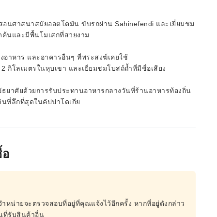
ยนสอนศาสนาสมัยออตโตมัน ขับรถผ่าน Sahinefendi และเยี่ยมชม
ุดค้นและมีพื้นโมเสกที่สวยงาม
อาหาร และอาคารอื่นๆ ที่พระสงฆ์เคยใช้
กิโลเมตรในหุบเขา และเยี่ยมชมโบสถ์ถ้ำที่มีชื่อเสียง
ตามอัธยาศัยด้วยการรับประทานอาหารกลางวันที่ร้านอาหารท้องถิ่น
ดินที่ลึกที่สุดในคัปปาโดเกีย
้อ
จำหน่ายจะตรวจสอบที่อยู่ที่คุณแจ้งไว้อีกครั้ง หากที่อยู่ดังกล่าว
ี่รับสินค้าอื่น