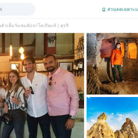
ส่วนลดเฉพาะแ
นตัวเต็มวันชมคัปปาโดเกียแท้ | ตุรกี