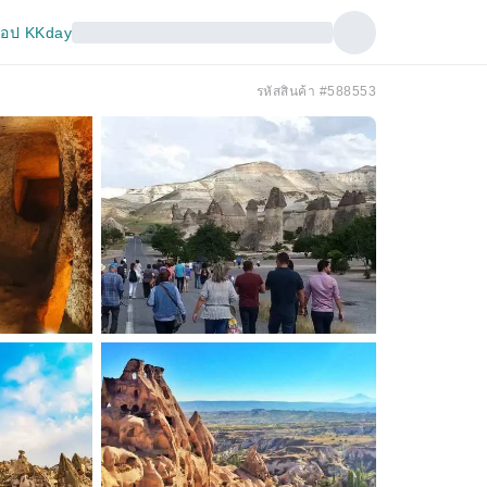
อป KKday
รหัสสินค้า #588553