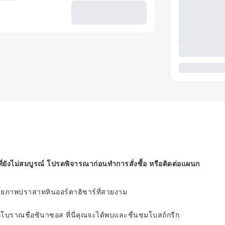
ี่ยังไม่สมบูรณ์ โปรดพิจารณาก่อนทำการสั่งซื้อ หรือติดต่อแผนก
สถ่ายภาพปราสาทหินออร์ตาฮิซาร์ที่สวยงาม
กโบราณชื่อซินาซอส ที่นี่คุณจะได้พบและชื่นชมโบสถ์กรีก