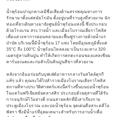
น้ำพุร้อนปามุกคาเลมีชื่อเสียงด้านสรรพคุณทางการ
รักษามาตั้งแต่สมัยโรมัน ตั้งอยู่บนที่ราบสูงที่สวยงาม นัก
ท่องเที่ยวเดินทางมายังศูนย์น้ำพุร้อนแห่งนี้ ซึ่งประกอบ
ด้วยโรงแรม สระว่ายน้ำ และเมืองโบราณเฮียราโพลิส
เพื่อแสวงหาการผ่อนคลายและฟื้นฟูร่างกายด้วยน้ำแร่
บำบัด บริเวณนี้มีน้ำพุร้อน 17 แห่ง โดยมีอุณหภูมิตั้งแต่
35°C ถึง 100°C น้ำพุร้อนไหลลงมาเป็นระยะทาง 320
เมตรสู่ลานหินปูน ทำให้เกิดการตกตะกอนของแคลเซียม
คาร์บอเนตและก่อตัวเป็นหินปูนสีขาวที่สวยงาม
หลังจากอิ่มอร่อยกับบุฟเฟ่ต์อาหารกลางวันสไตล์ตุรกี
แท้ๆ แล้ว คุณจะได้ไปสำรวจเมืองโบราณเฮียราโพลิส
สถานที่ทางประวัติศาสตร์แห่งนี้สร้างขึ้นบนบ่อน้ำพุร้อน
ในแคว้นฟรีเจียสมัยคลาสสิก ประกอบด้วยสุสานที่ได้รับ
การอนุรักษ์ไว้อย่างดี ถนนสายหลักที่มีเสาเรียงราย
ประตูเมืองโบราณ และบ่อน้ำพุร้อน จุดเด่นคือสระคลีโอ
พัตรา ซึ่งมีน้ำแร่ที่อุดมเหมาะสำหรับการอาบน้ำเพื่อ