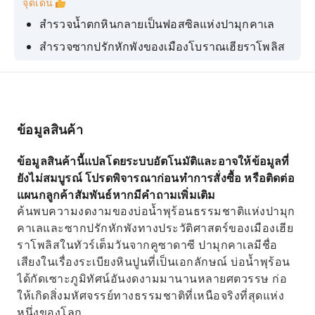
จุดเด่น
สำรวจน้ำตกหินกลายเป็นฟอสซิลแห่งปามุกคาเล
สำรวจซากปรักหักพังของเมืองโบราณเฮียราโพลิส
อิ่มอร่อยกับบุฟเฟ่ต์อาหารกลางวันสไตล์ตุรกี
แช่ตัวในบ่อน้ำพุร้อนเพื่อการบำบัด
ชมโลงศพในสุสานที่เมืองเฮียราโพลิส
ข้อมูลสินค้า
ข้อมูลสินค้านี้แปลโดยระบบอัตโนมัติและอาจให้ข้อมูลที่
ยังไม่สมบูรณ์ โปรดพิจารณาก่อนทำการสั่งซื้อ หรือติดต่อ
แผนกลูกค้าสัมพันธ์หากมีคำถามเพิ่มเติม
ค้นพบความงดงามของบ่อน้ำพุร้อนธรรมชาติแห่งปามุก
คาเลและซากปรักหักพังทางประวัติศาสตร์ของเมืองเฮีย
ราโพลิสในทัวร์เต็มวันจากคูซาดาซี ปามุกคาเลมีชื่อ
เสียงในเรื่องระเบียงหินปูนที่เป็นเอกลักษณ์ บ่อน้ำพุร้อน
ได้กัดเซาะภูมิทัศน์อันงดงามมานานหลายศตวรรษ ก่อ
ให้เกิดสิ่งมหัศจรรย์ทางธรรมชาติที่เหนือจริงที่สุดแห่ง
หนึ่งของโลก