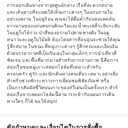
การออกเดินทางจากจุดศูนย์กลาง เรือที่สะดวกสบาย
และเส้นทางที่จะเผยให้เห็นเกาะต่างๆ ในแถบภายใน
อย่างงดงาม ในฤดูร้อน คุณจะได้ดื่มด่ำกับแสงแดดอัน
ยาวนานของแถบสแกนดิเนเวียและน้ำทะเลที่ระยิบระยับ
ในฤดูใบไม้ร่วง ป่าสีทองอร่ามไปตามชายฝั่ง ในฤดู
หนาวและฤดูใบไม้ผลิ ห้องโดยสารที่อบอุ่นจะช่วยให้คุณ
รู้สึกสบาย ในขณะที่หมู่เกาะต่างๆ รู้สึกสงบและเงียบงัน
ด้วยบรรยากาศที่เป็นกันเองในกลุ่มเล็กๆ การนำเที่ยวที่
ชัดเจน และพื้นที่มากมายสำหรับการถ่ายภาพ นี่คือการ
ล่องเรือชมหมู่เกาะสตอกโฮล์มที่เหมาะสำหรับ
ครอบครัว คู่รัก และนักเดินทางคนเดียว เหมาะอย่างยิ่ง
สำหรับช่วงพักระหว่างการเยี่ยมชมพิพิธภัณฑ์ หรือ
เป็นการสัมผัสชีวิตบนเกาะของสวีเดนเป็นครั้งแรก ทัวร์
ล่องเรือจากสตอกโฮล์มนี้สามารถเข้ากับแผนการเดิน
ทางใดๆ ก็ได้ ขอให้สนุก!
ข้อกำหนดและเงื่อนไขในการสั่งซื้อ