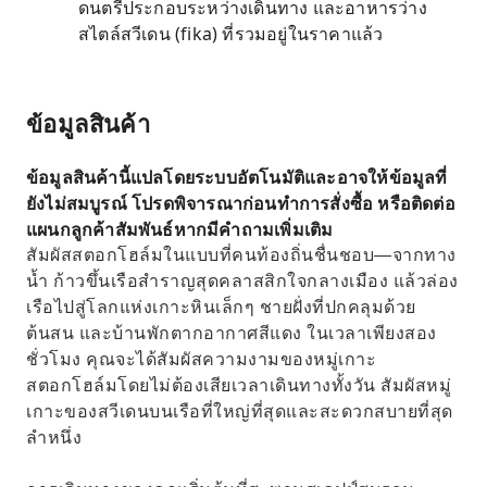
ดนตรีประกอบระหว่างเดินทาง และอาหารว่าง
สไตล์สวีเดน (fika) ที่รวมอยู่ในราคาแล้ว
ข้อมูลสินค้า
ข้อมูลสินค้านี้แปลโดยระบบอัตโนมัติและอาจให้ข้อมูลที่
ยังไม่สมบูรณ์ โปรดพิจารณาก่อนทำการสั่งซื้อ หรือติดต่อ
แผนกลูกค้าสัมพันธ์หากมีคำถามเพิ่มเติม
สัมผัสสตอกโฮล์มในแบบที่คนท้องถิ่นชื่นชอบ—จากทาง
น้ำ ก้าวขึ้นเรือสำราญสุดคลาสสิกใจกลางเมือง แล้วล่อง
เรือไปสู่โลกแห่งเกาะหินเล็กๆ ชายฝั่งที่ปกคลุมด้วย
ต้นสน และบ้านพักตากอากาศสีแดง ในเวลาเพียงสอง
ชั่วโมง คุณจะได้สัมผัสความงามของหมู่เกาะ
สตอกโฮล์มโดยไม่ต้องเสียเวลาเดินทางทั้งวัน สัมผัสหมู่
เกาะของสวีเดนบนเรือที่ใหญ่ที่สุดและสะดวกสบายที่สุด
ลำหนึ่ง