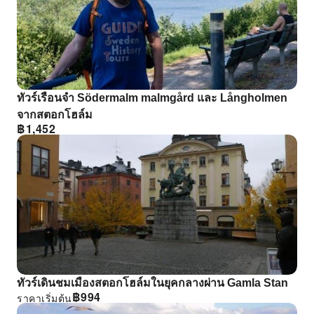
ทัวร์เรือนจํา Södermalm malmgård และ Långholmen
จากสตอกโฮล์ม
฿
1,452
ทัวร์เดินชมเมืองสตอกโฮล์มในยุคกลางผ่าน Gamla Stan
฿
994
ราคาเริ่มต้น