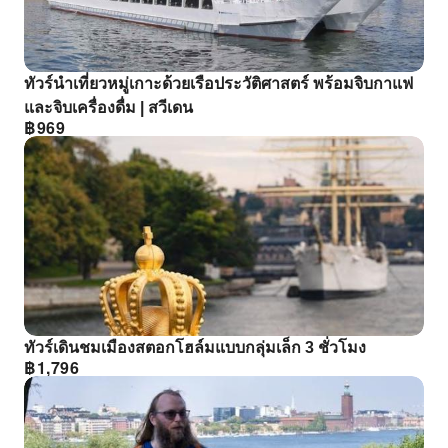
ทัวร์นําเที่ยวหมู่เกาะด้วยเรือประวัติศาสตร์ พร้อมจิบกาแฟ
และจิบเครื่องดื่ม | สวีเดน
฿
969
ทัวร์เดินชมเมืองสตอกโฮล์มแบบกลุ่มเล็ก 3 ชั่วโมง
฿
1,796