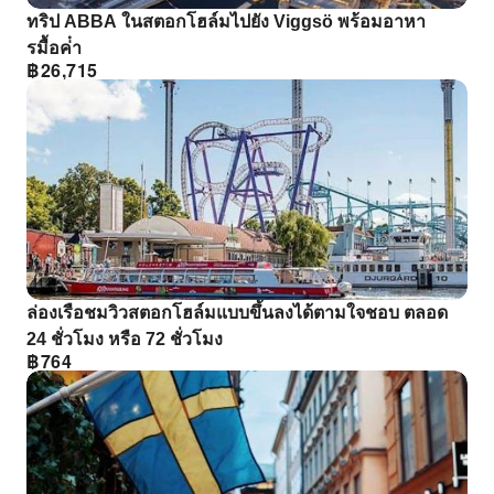
ทริป ABBA ในสตอกโฮล์มไปยัง Viggsö พร้อมอาหา
รมื้อค่ํา
฿
26,715
ล่องเรือชมวิวสตอกโฮล์มแบบขึ้นลงได้ตามใจชอบ ตลอด
24 ชั่วโมง หรือ 72 ชั่วโมง
฿
764