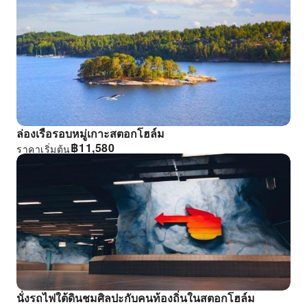
ล่องเรือรอบหมู่เกาะสตอกโฮล์ม
฿
11,580
ราคาเริ่มต้น
นั่งรถไฟใต้ดินชมศิลปะกับคนท้องถิ่นในสตอกโฮล์ม