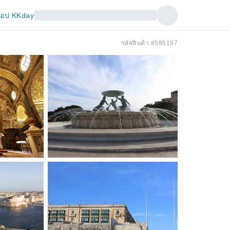
อป KKday
รหัสสินค้า #585197