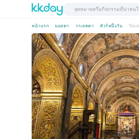
หน้าแรก
มอลตา
วาเลตตา
ทัวร์หนึ่งวัน
วัลเ