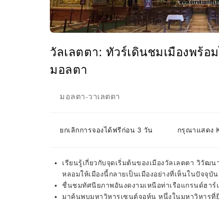
วัลเลตตา: ทัวร์เดินชมเมืองพร้อ
มอลตา
มอลตา
วาเลตตา
-
ยกเลิกการจองได้ฟรีก่อน 3 วัน
กรุณาแสดง KK
เรียนรู้เกี่ยวกับจุดเริ่มต้นของเมืองวัลเลตตา ว
หลอมให้เมืองนี้กลายเป็นเมืองอย่างที่เห็นในปัจจุบัน
ชื่นชมทัศนียภาพอันงดงามเหนือท่าเรือแกรนด์ฮาร
มาค้นพบมหาวิหารเซนต์จอห์น หนึ่งในมหาวิหารที่ยิ่