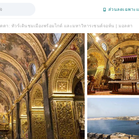
ส่วนลดเฉพาะแ
ลตตา: ทัวร์เดินชมเมืองพร้อมไกด์ และมหาวิหารเซนต์จอห์น | มอลตา