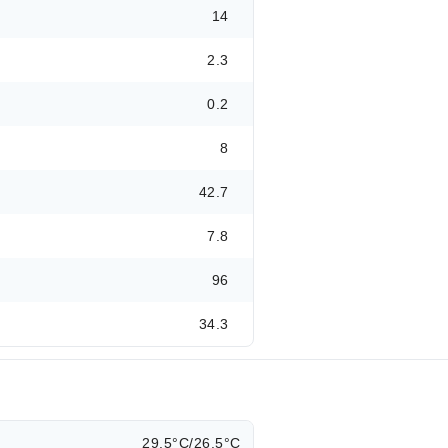
14
2.3
0.2
8
42.7
7.8
96
34.3
29.5°C/26.5°C