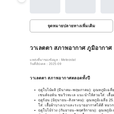
จุดหมายปลายทางเพิ่มเติม
วาเลตตา สภาพอากาศ ภูมิอากาศ แล
แหล่งที่มาของข้อมูล：Meteostat
วันที่อัปเดต：2025-09
วาเลตตา สภาพอากาศตลอดทั้งปี
ฤดูใบไม้ผลิ (มีนาคม–พฤษภาคม): อุณหภูมิเฉล
เซนต์จอห์น ชมวิวทะเล แนะนำให้สวมใส่: เสื้อ
ฤดูร้อน (มิถุนายน–สิงหาคม): อุณหภูมิเฉลี่
ใส่: เสื้อผ้าบางเบาและระบายอากาศได้ดี หมว
ฤดูใบไม้ร่วง (กันยายน–พฤศจิกายน): อุณหภูม