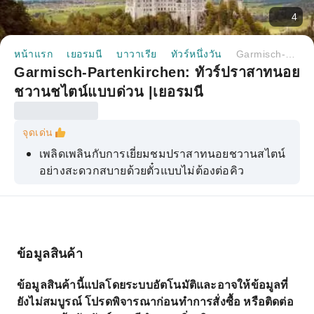
4
หน้าแรก
เยอรมนี
บาวาเรีย
ทัวร์หนึ่งวัน
Garmisch-Partenkirchen: ทัวร์ปราสาทนอยชวานชไตน์แบบด่วน |เยอรมนี
Garmisch-Partenkirchen: ทัวร์ปราสาทนอย
ชวานชไตน์แบบด่วน |เยอรมนี
จุดเด่น
เพลิดเพลินกับการเยี่ยมชมปราสาทนอยชวานสไตน์
อย่างสะดวกสบายด้วยตั๋วแบบไม่ต้องต่อคิว
นั่งรถไฟชมวิวสวยงามผ่านเทือกเขาแอลป์ของ
ออสเตรียไปยังปราสาท
สำรวจปราสาทตามอ1ัธยาศัยและเรียนรู้เกี่ยวกับ
ประวัติศาสตร์ของปราสาท
ข้อมูลสินค้า
ชื่นชมทัศนียภาพอันงดงามของภูมิประเทศโดยรอบ
ข้อมูลสินค้านี้แปลโดยระบบอัตโนมัติและอาจให้ข้อมูลที่
เพลิดเพลินกับการเดินทางที่สะดวกสบายจาก
ยังไม่สมบูรณ์ โปรดพิจารณาก่อนทำการสั่งซื้อ หรือติดต่อ
Garmisch-Partenkirchen ไปยังปราสาท