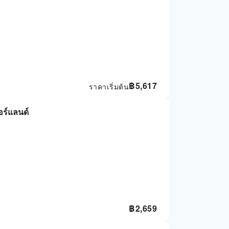
฿
5,617
ราคาเริ่มต้น
อร์แลนด์
฿
2,659