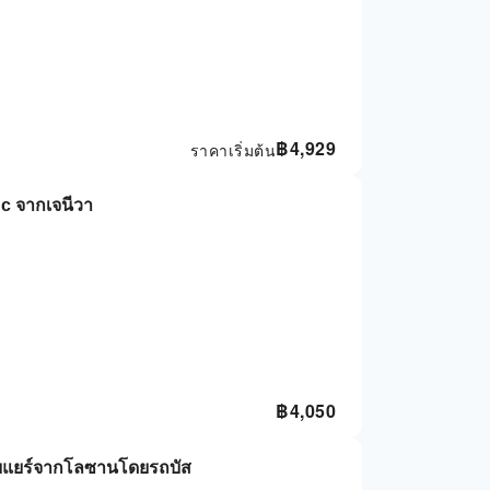
฿
4,929
ราคาเริ่มต้น
c จากเจนีวา
฿
4,050
รุยแยร์จากโลซานโดยรถบัส