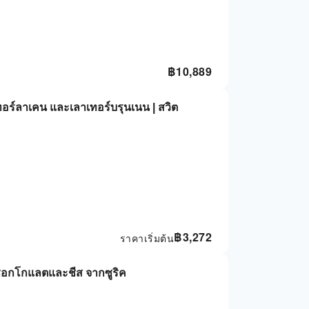
฿
10,889
นเทอร์ลาเคน และเลาเทอร์บรุนเนน | สวิต
฿
3,272
ราคาเริ่มต้น
ช็อกโกแลตและชีส จากซูริค