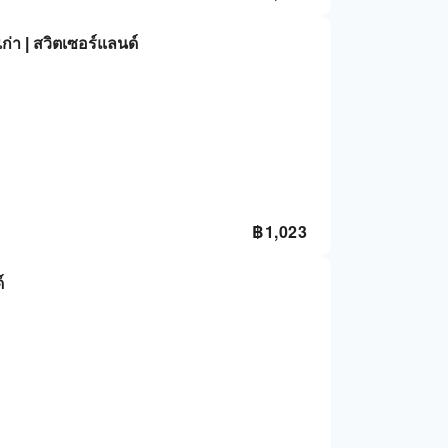
เก่า | สวิตเซอร์แลนด์
฿
1,023
์