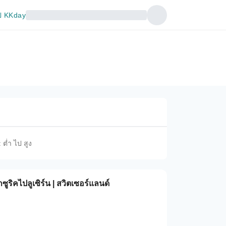
 KKday
 ต่ำ ไป สูง
ูริคไปลูเซิร์น | สวิตเซอร์แลนด์