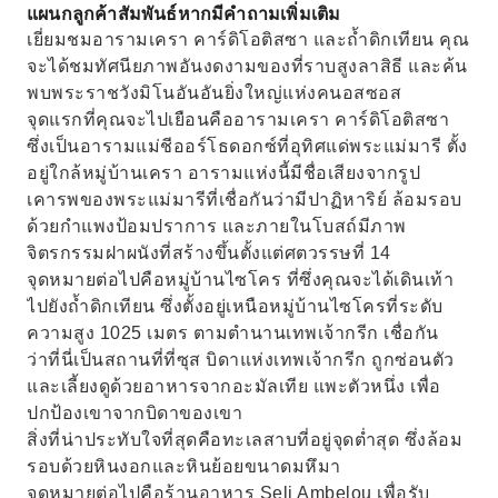
สำรวจถ้ำดิคเทียน เรียนรู้ประวัติศาสตร์อันยาวนาน
แผนกลูกค้าสัมพันธ์หากมีคำถามเพิ่มเติม
และค้นพบตำนานของที่นี่
เยี่ยมชมอารามเครา คาร์ดิโอติสซา และถ้ำดิกเทียน คุณ
จะได้ชมทัศนียภาพอันงดงามของที่ราบสูงลาสิธี และค้น
พบพระราชวังมิโนอันอันยิ่งใหญ่แห่งคนอสซอส
จุดแรกที่คุณจะไปเยือนคืออารามเครา คาร์ดิโอติสซา
ซึ่งเป็นอารามแม่ชีออร์โธดอกซ์ที่อุทิศแด่พระแม่มารี ตั้ง
อยู่ใกล้หมู่บ้านเครา อารามแห่งนี้มีชื่อเสียงจากรูป
เคารพของพระแม่มารีที่เชื่อกันว่ามีปาฏิหาริย์ ล้อมรอบ
ด้วยกำแพงป้อมปราการ และภายในโบสถ์มีภาพ
จิตรกรรมฝาผนังที่สร้างขึ้นตั้งแต่ศตวรรษที่ 14
จุดหมายต่อไปคือหมู่บ้านไซโคร ที่ซึ่งคุณจะได้เดินเท้า
ไปยังถ้ำดิกเทียน ซึ่งตั้งอยู่เหนือหมู่บ้านไซโครที่ระดับ
ความสูง 1025 เมตร ตามตำนานเทพเจ้ากรีก เชื่อกัน
ว่าที่นี่เป็นสถานที่ที่ซุส บิดาแห่งเทพเจ้ากรีก ถูกซ่อนตัว
และเลี้ยงดูด้วยอาหารจากอะมัลเทีย แพะตัวหนึ่ง เพื่อ
ปกป้องเขาจากบิดาของเขา
สิ่งที่น่าประทับใจที่สุดคือทะเลสาบที่อยู่จุดต่ำสุด ซึ่งล้อม
รอบด้วยหินงอกและหินย้อยขนาดมหึมา
จุดหมายต่อไปคือร้านอาหาร Seli Ambelou เพื่อรับ