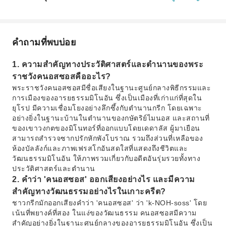
คำถามที่พบบ่อย
1. ความสำคัญทางประวัติศาสตร์และตำนานของพระ
ราชวังคนอสซอสคืออะไร?
พระราชวังคนอสซอสมีชื่อเสียงในฐานะศูนย์กลางพิธีกรรมและ
การเมืองของอารยธรรมมิโนอัน ซึ่งเป็นเมืองที่เก่าแก่ที่สุดใน
ยุโรป มีความเชื่อมโยงอย่างลึกซึ้งกับตำนานกรีก โดยเฉพาะ
อย่างยิ่งในฐานะบ้านในตำนานของกษัตริย์ไมนอส และสถานที่
ของเขาวงกตของมิโนทอร์ที่ออกแบบโดยเดดาลัส ผู้มาเยือน
สามารถสำรวจซากปรักหักพังโบราณ รวมถึงส่วนที่เหลือของ
ห้องบัลลังก์และภาพเฟรสโกอันสดใสที่แสดงถึงชีวิตและ
วัฒนธรรมมิโนอัน ให้ภาพรวมเกี่ยวกับอดีตอันรุ่มรวยทั้งทาง
ประวัติศาสตร์และตำนาน
2. คำว่า 'คนอสซอส' ออกเสียงอย่างไร และมีความ
สำคัญทางวัฒนธรรมอย่างไรในเกาะครีต?
ชาวกรีกมักออกเสียงคำว่า 'คนอสซอส' ว่า 'k-NOH-soss' โดย
เน้นที่พยางค์ที่สอง ในแง่ของวัฒนธรรม คนอสซอสมีความ
สำคัญอย่างยิ่งในฐานะศูนย์กลางของอารยธรรมมิโนอัน ซึ่งเป็น