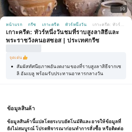
10
หน้าแรก
กรีซ
เกาะครีต
ทัวร์หนึ่งวัน
เกาะครีต: ทัวร์หนึ่งวันชมที่ราบสูงลาสิธีและพระราชวังคนอสซอส | ประเทศกรีซ
เกาะครีต: ทัวร์หนึ่งวันชมที่ราบสูงลาสิธีและ
พระราชวังคนอสซอส | ประเทศกรีซ
จุดเด่น
สัมผัสทัศนียภาพอันงดงามของที่ราบสูงลาสิธีจากเซ
ลิ อัมเบลู พร้อมรับประทานอาหารกลางวัน
เรียนรู้ประวัติศาสตร์ของอารามเครา คาร์ดิโอติสซา
และชมรูปเคารพพระแม่มารี
สำรวจหมู่บ้านคราซีและชื่นชมต้นพลาทานัส
โบราณ บ่อน้ำ และน้ำพุต่างๆ
ข้อมูลสินค้า
สำรวจพระราชวังคนอสซอสโบราณ ชมห้องบัลลังก์
ข้อมูลสินค้านี้แปลโดยระบบอัตโนมัติและอาจให้ข้อมูลที่
ภาพจิตรกรรมฝาผนัง และอื่นๆ อีกมากมาย
ยังไม่สมบูรณ์ โปรดพิจารณาก่อนทำการสั่งซื้อ หรือติดต่อ