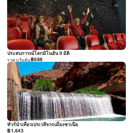
ประสบการณ์โลกมิโนอัน 9 มิติ
฿
688
ราคาเริ่มต้น
ทัวร์นําเที่ยวเปรเวลีจากเมืองชาเนีย
฿
1,643