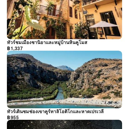
ทัวร์ชมเมืองชานิอาและหมู่บ้านหินคูโมส
฿
1,337
ทัวร์เดินชมช่องเขาคูร์ทาลิโอติโกและหาดเปรเวลี
฿
955