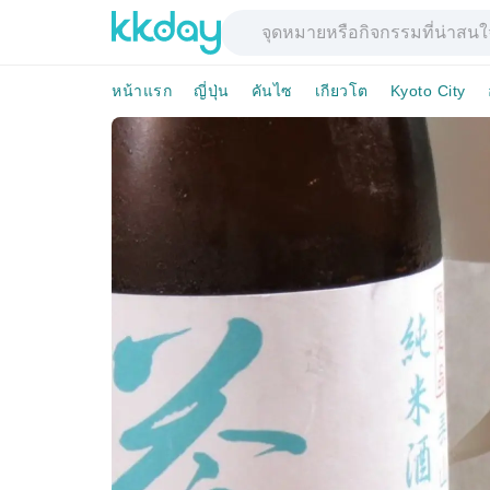
หน้าแรก
ญี่ปุ่น
คันไซ
เกียวโต
Kyoto City