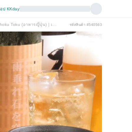
อป KKday
Takaragaike/Kitayama จังหวัดเกียวโต | Washoku Toku (อาหารญี่ปุ่น) | เฉพาะจองที่นั่งเท่านั้น
รหัสสินค้า #540563