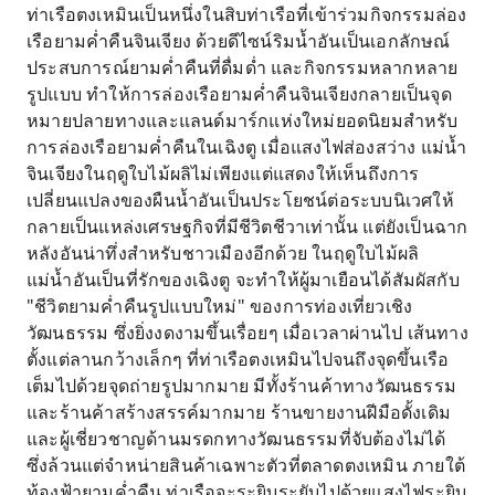
ท่าเรือตงเหมินเป็นหนึ่งในสิบท่าเรือที่เข้าร่วมกิจกรรมล่อง
เรือยามค่ำคืนจินเจียง ด้วยดีไซน์ริมน้ำอันเป็นเอกลักษณ์
ประสบการณ์ยามค่ำคืนที่ดื่มด่ำ และกิจกรรมหลากหลาย
รูปแบบ ทำให้การล่องเรือยามค่ำคืนจินเจียงกลายเป็นจุด
หมายปลายทางและแลนด์มาร์กแห่งใหม่ยอดนิยมสำหรับ
การล่องเรือยามค่ำคืนในเฉิงตู เมื่อแสงไฟส่องสว่าง แม่น้ำ
จินเจียงในฤดูใบไม้ผลิไม่เพียงแต่แสดงให้เห็นถึงการ
เปลี่ยนแปลงของผืนน้ำอันเป็นประโยชน์ต่อระบบนิเวศให้
กลายเป็นแหล่งเศรษฐกิจที่มีชีวิตชีวาเท่านั้น แต่ยังเป็นฉาก
หลังอันน่าทึ่งสำหรับชาวเมืองอีกด้วย ในฤดูใบไม้ผลิ
แม่น้ำอันเป็นที่รักของเฉิงตู จะทำให้ผู้มาเยือนได้สัมผัสกับ
"ชีวิตยามค่ำคืนรูปแบบใหม่" ของการท่องเที่ยวเชิง
วัฒนธรรม ซึ่งยิ่งงดงามขึ้นเรื่อยๆ เมื่อเวลาผ่านไป เส้นทาง
ตั้งแต่ลานกว้างเล็กๆ ที่ท่าเรือตงเหมินไปจนถึงจุดขึ้นเรือ
เต็มไปด้วยจุดถ่ายรูปมากมาย มีทั้งร้านค้าทางวัฒนธรรม
และร้านค้าสร้างสรรค์มากมาย ร้านขายงานฝีมือดั้งเดิม
และผู้เชี่ยวชาญด้านมรดกทางวัฒนธรรมที่จับต้องไม่ได้
ซึ่งล้วนแต่จำหน่ายสินค้าเฉพาะตัวที่ตลาดตงเหมิน ภายใต้
ท้องฟ้ายามค่ำคืน ท่าเรือจะระยิบระยับไปด้วยแสงไฟระยิบ