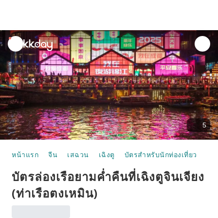
unread
notifications
5
หน้าแรก
จีน
เสฉวน
เฉิงตู
บัตรสำหรับนักท่องเที่ยว
บัต
บัตรล่องเรือยามค่ำคืนที่เฉิงตูจินเจียง
(ท่าเรือตงเหมิน)