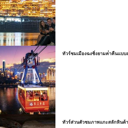
ทัวร์ชมเมืองฉงชิ่งยามค่ําคืนแ
ทัวร์ส่วนตัวชมภาพแกะสลักหินต้า