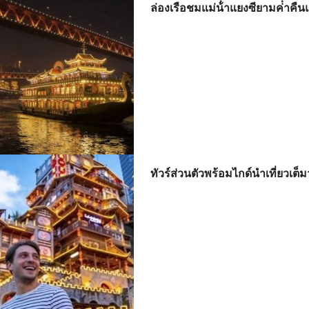
ล่องเรือชมแม่น้ําแยงซียามค่ําคื
ทัวร์ส่วนตัวพร้อมไกด์นําเที่ยวเต็