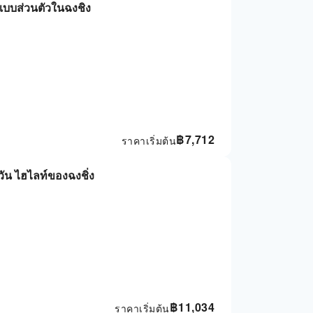
นแบบส่วนตัวในฉงชิง
฿
7,712
ราคาเริ่มต้น
มวัน ไฮไลท์ของฉงชิ่ง
฿
11,034
ราคาเริ่มต้น