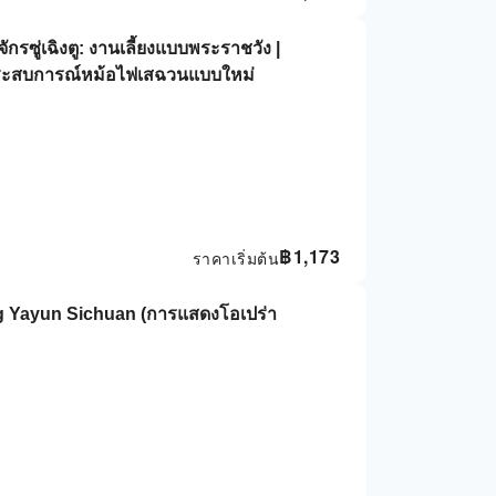
กรซู่เฉิงตู: งานเลี้ยงแบบพระราชวัง |
ประสบการณ์หม้อไฟเสฉวนแบบใหม่
฿
1,173
ราคาเริ่มต้น
ng Yayun Sichuan (การแสดงโอเปร่า