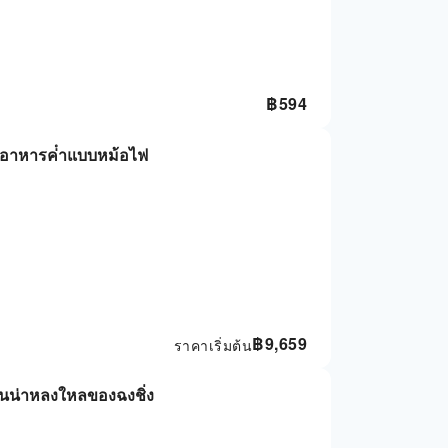
฿
594
้อมอาหารค่ําแบบหม้อไฟ
฿
9,659
ราคาเริ่มต้น
อันน่าหลงใหลของฉงชิ่ง