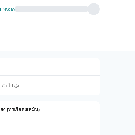
 KKday
 ต่ำ ไป สูง
จียง (ท่าเรือตงเหมิน)