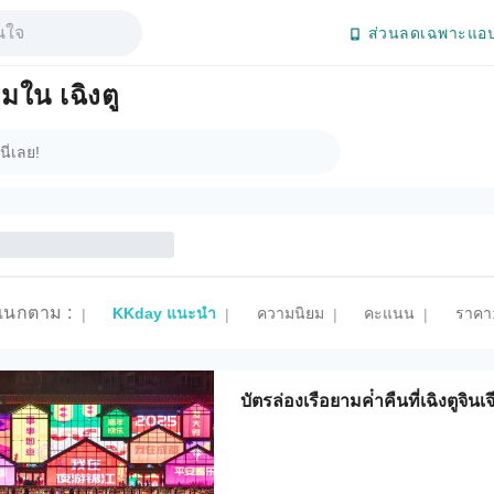
ส่วนลดเฉพาะแอป
มใน เฉิงตู
แนกตาม
:
KKday แนะนำ
ความนิยม
คะแนน
ราคา:
|
|
|
|
บัตรล่องเรือยามค่ําคืนที่เฉิงตูจินเ