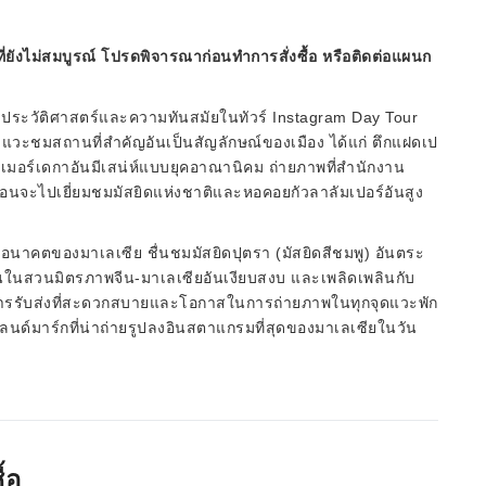
ี่ยังไม่สมบูรณ์ โปรดพิจารณาก่อนทำการสั่งซื้อ หรือติดต่อแผนก
ประวัติศาสตร์และความทันสมัยในทัวร์ Instagram Day Tour
์ แวะชมสถานที่สำคัญอันเป็นสัญลักษณ์ของเมือง ได้แก่ ตึกแฝดเป
เมอร์เดกาอันมีเสน่ห์แบบยุคอาณานิคม ถ่ายภาพที่สำนักงาน
่อนจะไปเยี่ยมชมมัสยิดแห่งชาติและหอคอยกัวลาลัมเปอร์อันสูง
งอนาคตของมาเลเซีย ชื่นชมมัสยิดปุตรา (มัสยิดสีชมพู) อันตระ
่นในสวนมิตรภาพจีน-มาเลเซียอันเงียบสงบ และเพลิดเพลินกับ
ารรับส่งที่สะดวกสบายและโอกาสในการถ่ายภาพในทุกจุดแวะพัก
แลนด์มาร์กที่น่าถ่ายรูปลงอินสตาแกรมที่สุดของมาเลเซียในวัน
้อ