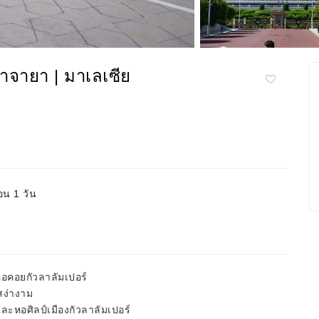
ราจายา | มาเลเซีย
อน 1 วัน
อคอยกัวลาลัมเปอร์
สง่างาม
ละหอศิลป์เมืองกัวลาลัมเปอร์