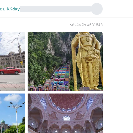
อป KKday
รหัสสินค้า #531548