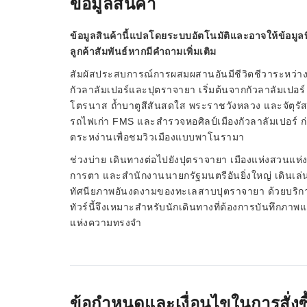
ข้อมูลสินค้า
ข้อมูลสินค้านี้แปลโดยระบบอัตโนมัติและอาจให้ข้อมูลท
ลูกค้าสัมพันธ์หากมีคำถามเพิ่มเติม
สัมผัสประสบการณ์การผสมผสานอันมีชีวิตชีวาระหว่าง
กัวลาลัมเปอร์และปุตราจายา เริ่มต้นจากกัวลาลัมเปอร
โตรนาส ถ้ำบาตูสีสันสดใส พระราชวังหลวง และจัตุรัส
รถไฟเก่า FMS และสำรวจหอศิลป์เมืองกัวลาลัมเปอร์ ก
ตระหง่านเพื่อชมวิวเมืองแบบพาโนรามา
ช่วงบ่าย เดินทางต่อไปยังปุตราจายา เมืองแห่งสวนแห่
การตา และสำนักงานนายกรัฐมนตรีอันยิ่งใหญ่ เดินเล
ทัศนียภาพอันงดงามของทะเลสาบปุตราจายา ด้วยบริก
ทัวร์นี้จึงเหมาะสำหรับนักเดินทางที่ต้องการบันทึกภาพ
แห่งความทรงจำ
ข้อกำหนดและเงื่อนไขในการสั่งซื