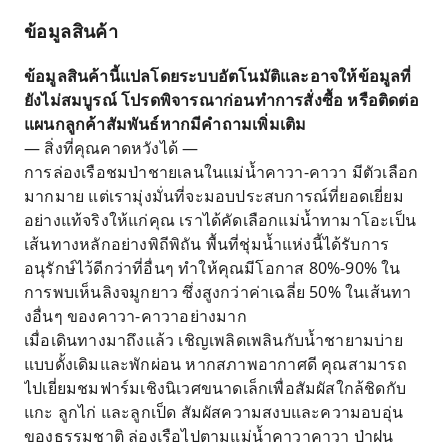
ข้อมูลสินค้า
ข้อมูลสินค้านี้แปลโดยระบบอัตโนมัติและอาจให้ข้อมูลที่
ยังไม่สมบูรณ์ โปรดพิจารณาก่อนทำการสั่งซื้อ หรือติดต่อ
แผนกลูกค้าสัมพันธ์หากมีคำถามเพิ่มเติม
— สิ่งที่คุณคาดหวังได้ —
การล่องเรือชมป่าชายเลนในแม่น้ำคาวา-คาวา มีตัวเลือก
มากมาย แต่เรามุ่งมั่นที่จะมอบประสบการณ์ที่ยอดเยี่ยม
อย่างแท้จริงให้แก่คุณ เราได้คัดเลือกแม่น้ำทามาโอะเป็น
เส้นทางหลักอย่างพิถีพิถัน พื้นที่ชุ่มน้ำแห่งนี้ได้รับการ
อนุรักษ์ไว้ดีกว่าที่อื่นๆ ทำให้คุณมีโอกาส 80%-90% ใน
การพบเห็นลิงจมูกยาว ซึ่งสูงกว่าค่าเฉลี่ย 50% ในเส้นทา
งอื่นๆ ของคาวา-คาวาอย่างมาก
เมื่อเดินทางมาถึงแล้ว เชิญเพลิดเพลินกับน้ำชายามบ่าย
แบบดั้งเดิมและพักผ่อน หากสภาพอากาศดี คุณสามารถ
ไปเยี่ยมชมฟาร์มเชิงนิเวศขนาดเล็กเพื่อสัมผัสใกล้ชิดกับ
แกะ ลูกไก่ และลูกเป็ด สัมผัสความสงบและความอบอุ่น
ของธรรมชาติ ล่องเรือไปตามแม่น้ำคาวาคาวา ป่าฝน