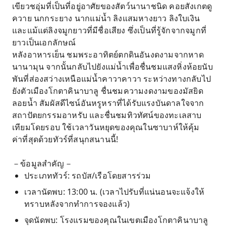
เขียวชอุ่มที่เป็นที่อยู่อาศัยของสัตว์นานาชนิด คอยสังเกตดู
ควาย นกกระยาง นากแม่น้ำ ลิงแสมหางยาว ลิงใบเงิน
และแม้แต่ลิงจมูกยาวที่มีชื่อเสียง ซึ่งเป็นที่รู้จักจากจมูกที่
ยาวเป็นเอกลักษณ์
หลังอาหารเย็น ชมพระอาทิตย์ตกดินอันงดงามจากหาด
นานามุน จากนั้นกลับไปยังแม่น้ำเพื่อชื่นชมแสงหิ่งห้อยนับ
พันที่ส่องสว่างเหนือแม่น้ำคาวาคาวา ระหว่างทางกลับไป
ยังตัวเมืองโกตาคินาบาลู ชื่นชมความงดงามของมัสยิด
ลอยน้ำ สัมผัสดีไซน์อันหรูหราที่ได้รับแรงบันดาลใจจาก
สถาปัตยกรรมอาหรับ และชื่นชมทิวทัศน์ของทะเลสาบ
เทียมโดยรอบ ใช้เวลาวันหยุดของคุณในซาบาห์ให้คุ้ม
ค่าที่สุดด้วยทัวร์ที่สนุกสนานนี้!
－ข้อมูลสำคัญ－
ประเภททัวร์: รถบัส/เรือโดยสารร่วม
เวลานัดพบ: 13:00 น. (เวลาไปรับที่แน่นอนจะแจ้งให้
ทราบหลังจากทำการจองแล้ว)
จุดนัดพบ: โรงแรมของคุณในเขตเมืองโกตาคินาบาลู