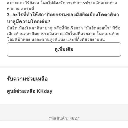
สบายและไร้กังวล โดยไม่ต้องจัดการกับการชำระเงินแยกต่าง
หาก ณ สถานที่
3. อะไรที่ทำให้สถาปัตยกรรมของมัสยิดเมืองโคตาคินา
บาลูมีความโดดเด่น?
มัสยิดเมืองโคตาคินาบาลู หรือที่มักเรียกว่า "มัสยิดลอยน้ำ" มีชื่อ
เสียงด้านสถาปัตยกรรมอิสลามสมัยใหม่ที่สวยงาม โดดเด่นด้วย
โดมสีฟ้าทอง หออะซานสูงสี่แห่ง และที่ตั้งที่สวยงามบน
ทะเลสาบที่มนุษย์สร้างขึ้น ทำให้เกิดภาพลวงตาว่าลอยอยู่เหนือ
ดูเพิ่มเติม
น้ำ ซึ่งให้ภาพสะท้อนที่งดงาม โดยเฉพาะอย่างยิ่งในช่วง
พระอาทิตย์ตกดิน
4. สัตว์ป่าชนิดใดที่สามารถพบเห็นได้ระหว่างการล่อง
เรือชมธรรมชาติที่แม่น้ำกาวากาวา?
ระหว่างการล่องเรือชมธรรมชาติที่แม่น้ำกาวากาวา ผู้เข้าชมมี
รับความช่วยเหลือ
คำถามที่พบบ่อย
โอกาสได้พบกับสัตว์ป่าแปลกใหม่หลากหลายชนิด สัตว์ที่มีชื่อ
เสียงที่สุดคือ "ลิงจมูกยาว" ที่มีเอกลักษณ์เฉพาะตัว คุณอาจได้
ศูนย์ช่วยเหลือ KKday
เห็นลิงแสม ตัวเหี้ย นกกระเต็น และนกชนิดอื่นๆ ที่อาศัยอยู่ใน
1. ผู้ที่ไม่ใช่มุสลิมสามารถเข้าชมมัสยิดเมืองไลกัสได้
ระบบนิเวศป่าฝนอันอุดมสมบูรณ์
หรือไม่ และมีข้อกำหนดการแต่งกายพิเศษหรือไม่?
5. ช่วงเวลาใดของวันที่ดีที่สุดสำหรับการชมหิ่งห้อยที่
ใช่ค่ะ ผู้ที่ไม่ใช่มุสลิมสามารถเข้าชมมัสยิดเมืองไลกัสได้
แม่น้ำกาวากาวา?
เพื่อเป็นการแสดงความเคารพ จำเป็นต้องแต่งกายสุภาพ
เวลาที่ดีที่สุดสำหรับการชมหิ่งห้อยที่แม่น้ำกาวากาวาคือหลัง
รหัสสินค้า: 4627
สตรีควรคลุมศีรษะ แขน และขา ส่วนผู้ชายควรสวมกางเกง
พลบค่ำ เมื่อพระอาทิตย์ตกดินสนิท ซึ่งโดยทั่วไปจะเกิดขึ้นเมื่อ
ขายาวและเสื้อที่มีแขน โดยทั่วไปจะมีชุดคลุมและผ้าคลุม