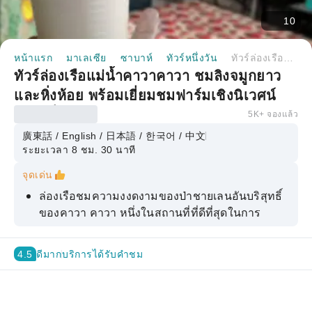
10
หน้าแรก
มาเลเซีย
ซาบาห์
ทัวร์หนึ่งวัน
ทัวร์ล่องเรือแม่น้ำคาวาคาวา ชมลิงจมูกยาวและหิ่งห้อย พร้อมเยี่ยมชมฟาร์มเชิงนิเวศน์ แบบเที่ยวเดียว | โคตาคินาบาลู, ซาบาห์, มาเลเซีย
ทัวร์ล่องเรือแม่น้ำคาวาคาวา ชมลิงจมูกยาว
และหิ่งห้อย พร้อมเยี่ยมชมฟาร์มเชิงนิเวศน์
แบบเที่ยวเดียว | โคตาคินาบาลู, ซาบาห์,
5K+ จองแล้ว
มาเลเซีย
廣東話 / English / 日本語 / 한국어 / 中文
ระยะเวลา 8 ชม. 30 นาที
จุดเด่น
ล่องเรือชมความงงดงามของป่าชายเลนอันบริสุทธิ์
ของคาวา คาวา หนึ่งในสถานที่ที่ดีที่สุดในการ
พบเห็นลิงจมูกยาวและสัตว์ป่าพื้นเมือง
เพลิดเพลินกับการเยี่ยมชมฟาร์มเชิงนิเวศฟรี ก่อน
4.5
ดีมาก
บริการได้รับคำชม
การล่องเรือ พร้อมโอกาสในการใกล้ชิดกับสัตว์น่า
รักมากมาย
ชมพระอาทิตย์ตกดินที่สวยงามและสัมผัสแสงระยิบ