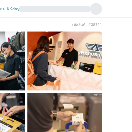
อป KKday
รหัสสินค้า #38721