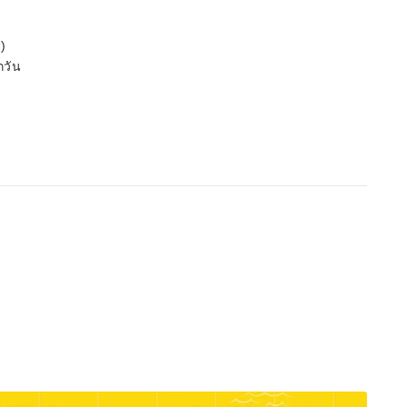
)
กวัน