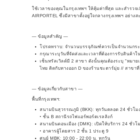
ใช้เวลาของคุณในกรุงเทพฯ ให้คุ้มค่าที่สุด และสำรว
AIRPORTEL ซึ่งมีสาขาตั้งอยู่ใจกลางกรุงเทพฯ อย่า
— ข้อมูลสำคัญ —
โปรดทราบ: จำนวนบรรจุภัณฑ์ควรเป็นจำนวนกระเป๋า
กรุณาระบุวันที่จัดส่งและเวลาที่ต้องการรับสินค้าใน
เซ็นทรัลเวิลด์มี 2 สาขา ดังนั้นคุณต้องระบุ "หมาย
ไทย ติดกับทางออก D ของร้านชะตาร์มุ่ย // สาขาที่ส
— ข้อมูลเกี่ยวกับสาขา —
พื้นที่กรุงเทพฯ:
สนามบินสุวรรณภูมิ (BKK): ทุกวันตลอด 24 ชั่วโม
‣ ชั้น B สถานีรถไฟแอร์พอร์ตเรลลิงก์
สนามบินดอนเมือง (DMK): เปิดให้บริการ 24 ชั่วโม
‣ อาคารผู้โดยสาร 2 ชั้น 1 ประตู 9
ศูนย์ MBK: 10:00 - 22:00 น. ทุกวัน