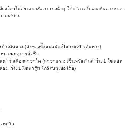
จเมืองโดยไม่ต้องแบกสัมภาระหนักๆ ใช้บริการรับฝากสัมภาระของ
งสะดวกสบาย
เดินทาง (สิ่งของทั้งหมดนับเป็นกระเป๋าเดินทาง)
หมายเหตุการสั่งซื้อ
เหตุ" ว่าเลือกสาขาใด (สาขาแรก: เซ็นทรัลเวิลด์ ชั้น 1 โซนฮัท
อง: ชั้น 1 โซนกรู้ฟ ใกล้กับซูเปอร์ริช)
ง
งทุกวัน