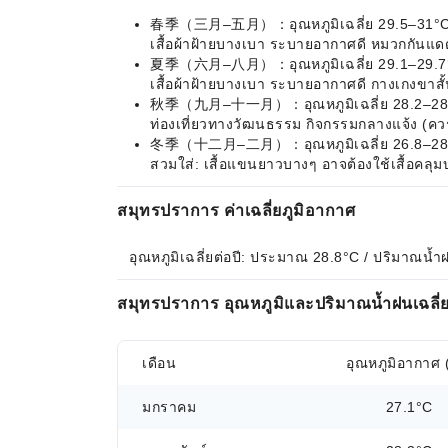
春季（三月–五月）：อุณหภูมิเฉลี่ย 29.5–31°C อากา
เสื้อผ้าฝ้ายบางเบา ระบายอากาศดี หมวกกันแดด
夏季（六月–八月）：อุณหภูมิเฉลี่ย 29.1–29.7°C อาก
เสื้อผ้าฝ้ายบางเบา ระบายอากาศดี กางเกงขาสั้
秋季（九月–十一月）：อุณหภูมิเฉลี่ย 28.2–28.5°C อา
ท่องเที่ยวทางวัฒนธรรม กิจกรรมกลางแจ้ง (ค
冬季（十二月–二月）：อุณหภูมิเฉลี่ย 26.8–28.3°C อ
สวมใส่: เสื้อแขนยาวบางๆ อาจต้องใช้เสื้อคลุ
สมุทรปราการ ค่าเฉลี่ยภูมิอากาศ
อุณหภูมิเฉลี่ยต่อปี: ประมาณ 28.8°C / ปริมาณน้ำ
สมุทรปราการ อุณหภูมิและปริมาณน้ำฝนเฉลี่
เดือน
อุณหภูมิอากาศ 
มกราคม
27.1°C