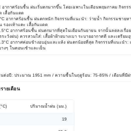
ศร้อนชื้น ฝนเริ่มตกมากขึ้น โดยเฉพาะในเดือนพฤษภาคม กิจกรรมที
 เสื้อกันแดด
าศร้อนชื้น ฝนตกหนัก กิจกรรมที่แนะนำ: ว่ายน้ำ กิจกรรมชายหาด ก
น รองเท้าแตะ เสื้อกันแดด
กาศร้อนชื้น ฝนตกมากที่สุดในเดือนกันยายน จากนั้นลดลงเรื่อยๆ กิ
วรระวังฝน) ควรสวมใส่: เสื้อผ้าฝ้ายบางเบา ระบายอากาศดี และเตรี
ากาศค่อนข้างอบอุ่นและแห้ง ฝนตกน้อยที่สุด กิจกรรมที่แนะนำ: เ
มบางๆ ในตอนเช้าและเย็น
ฝนต่อปี: ประมาณ 1951 mm / ความชื้นในฤดูร้อน: 75-85% / เดือนที่มีฝ
ยรายเดือน
(°C)
ปริมาณน้ำฝน (มม.)
19