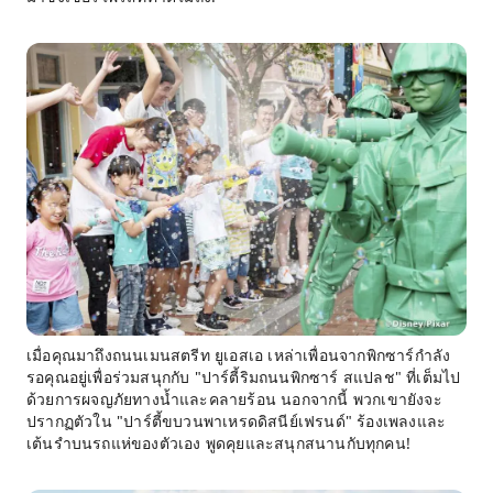
เมื่อคุณมาถึงถนนเมนสตรีท ยูเอสเอ เหล่าเพื่อนจากพิกซาร์กำลัง
รอคุณอยู่เพื่อร่วมสนุกกับ "ปาร์ตี้ริมถนนพิกซาร์ สแปลช" ที่เต็มไป
ด้วยการผจญภัยทางน้ำและคลายร้อน นอกจากนี้ พวกเขายังจะ
ปรากฏตัวใน "ปาร์ตี้ขบวนพาเหรดดิสนีย์เฟรนด์" ร้องเพลงและ
เต้นรำบนรถแห่ของตัวเอง พูดคุยและสนุกสนานกับทุกคน!