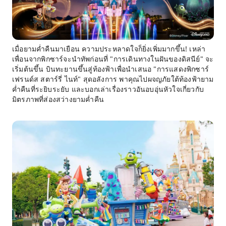
เมื่อยามค่ำคืนมาเยือน ความประหลาดใจก็ยิ่งเพิ่มมากขึ้น! เหล่า
เพื่อนจากพิกซาร์จะนำทัพก่อนที่ "การเดินทางในฝันของดิสนีย์" จะ
เริ่มต้นขึ้น บินทะยานขึ้นสู่ท้องฟ้าเพื่อนำเสนอ "การแสดงพิกซาร์
เฟรนด์ส สตาร์รี่ ไนท์" สุดอลังการ พาคุณไปผจญภัยใต้ท้องฟ้ายาม
ค่ำคืนที่ระยิบระยับ และบอกเล่าเรื่องราวอันอบอุ่นหัวใจเกี่ยวกับ
มิตรภาพที่ส่องสว่างยามค่ำคืน