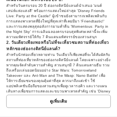
สำหรับวันครบรอบ 20 ปี ฮ่องกงดิสนีย์แลนด์นำเสนอ 'มนต์
เสน่ห์แห่งแสงสี' พร้อมการแสดงใหม่ล่าสุด 'Disney Friends
Live: Party at the Castle!' ผู้เข้าชมยังสามารถเพลิดเพลินกับ
การแสดงพาเหรดที่ยิ่งใหญ่ที่สุดเท่าที่เคยมีมา 'Friendtastic!'
และการแสดงพลุสุดอลังการยามค่ำคืน 'Momentous: Party in
the Night Sky' การเฉลิมฉลองครบรอบสุดพิเศษเหล่านี้จะเพิ่ม
ความมหัศจรรย์ให้กับ 7 ดินแดนมหัศจรรย์ของสวนสนุก
2. วันเดียวเพียงพอหรือไม่ที่จะเที่ยวชมสถานที่ท่องเที่ยว
หลักของฮ่องกงดิสนีย์แลนด์?
สำหรับนักท่องเที่ยวหลายท่าน วันเดียวก็เพียงพอที่จะได้สัมผัสกับ
สถานที่ท่องเที่ยวหลักของฮ่องกงดิสนีย์แลนด์ โดยเฉพาะอย่างยิ่ง
หากคุณจัดลำดับความสำคัญ สวนสนุกมี 7 ดินแดนตามธีม รวม
ถึงเครื่องเล่นยอดนิยมอย่าง Star Wars: Tomorrowland
Takeover และ Ant-Man and The Wasp: Nano Battle! เพื่อ
ให้การเยี่ยมชมของคุณคุ้มค่าที่สุด ควรมาถึงแต่เช้า ใช้
แอปพลิเคชันมือถือของสวนสนุกเพื่อดูเวลารอคิว และวางแผน
เส้นทางเพื่อชมการแสดงและขบวนพาเหรดสำคัญ เช่น 'Disney
Paint the Night'
ดูเพิ่มเติม
3. โดยทั่วไปบัตรเข้าชมฮ่องกงดิสนีย์แลนด์รวมอะไร
บ้าง?
บัตรเข้าชมฮ่องกงดิสนีย์แลนด์โดยทั่วไปจะรวมการเข้าชมทั้ง 7