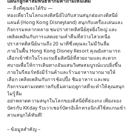
แผนกลูกค้าสัมพันธ์หากมีคำถามเพิ่มเติม
— สิ่งที่คุณจะได้รับ —
ท่องเที่ยวในโลกแห่งดิสนีย์ไปกับสวนสนุกฮ่องกงดิสนีย์
แลนด์ (Hong Kong Disneyland) สนุกกับเครื่องเล่นและ
กิจกรรมหลากหลาย ชมปราสาทดิสนีย์สุดยิ่งใหญ่ และ
เพลิดเพลินกับการแสดงยามค่ำคืนที่สว่างไสวเหนือ
ปราสาทดิสนีย์นานถึง 20 นาทีซึ่งคุณจะไม่มีวันลืม
ภายในพื้น Hong Kong Disney Resort คุณยังสามารถ
เลือกเข้าพักในโรงแรมธีมดิสนีย์ที่สวยงามและสะดวก
สบายเพื่อให้การเดินทางอันแสนวิเศษสมบูรณ์แบบยิ่งขึ้น
ภายในรีสอร์ทยังมีร้านค้าและร้านอาหารมากมายให้
เลือก เพลิดเพลินกับการช้อปปิ้ง ชิมอาหาร และพบ
กิจกรรมตามเทศกาลกับธีมตามฤดูกาลที่จะทำให้คุณสนุก
ไม่รู้ลืม
อย่าพลาดความสนุกในโลกของดิสนีย์ที่ฮ่องกง เพียงจอง
บัตรกับ KKday รับเวาเชอร์บัตรอิเล็กทรอนิกส์ใช้สแกนเข้า
สวนสนุกได้ทันที!
– ข้อมูลสำคัญ –