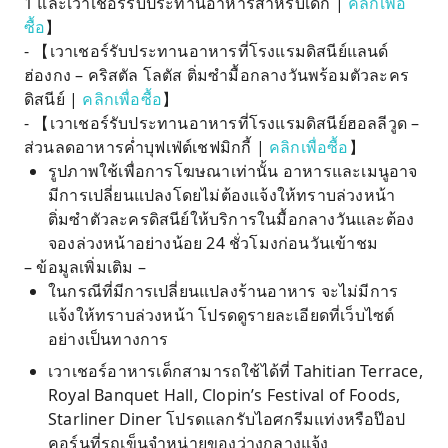
1 และเวาเชอร์รับประทานอาหารสำหรับเด็ก |
คลิกเพื่อ
ซื้อ
】
- 【เวาเชอร์รับประทานอาหารที่โรงแรมดิสนีย์แลนด์
ฮ่องกง – คริสตัล โลตัส ติ่มซำมื้อกลางวันพร้อมตัวละคร
ดิสนีย์ |
คลิกเพื่อซื้อ
】
- 【เวาเชอร์รับประทานอาหารที่โรงแรมดิสนีย์ฮอลลีวูด –
ส่วนลดอาหารค่ำบุฟเฟ่ต์เชฟมิกกี้ |
คลิกเพื่อซื้อ
】
รูปภาพใช้เพื่อการโฆษณาเท่านั้น อาหารและเมนูอาจ
มีการเปลี่ยนแปลงโดยไม่ต้องแจ้งให้ทราบล่วงหน้า
ติ่มซำตัวละครดิสนีย์ให้บริการในมื้อกลางวันและต้อง
จองล่วงหน้าอย่างน้อย 24 ชั่วโมงก่อนวันเข้าชม
– ข้อมูลเพิ่มเติม –
ในกรณีที่มีการเปลี่ยนแปลงร้านอาหาร จะไม่มีการ
แจ้งให้ทราบล่วงหน้า โปรดดูรายละเอียดที่เว็บไซต์
อย่างเป็นทางการ
เวาเชอร์อาหารเด็กสามารถใช้ได้ที่ Tahitian Terrace,
Royal Banquet Hall, Clopin’s Festival of Foods,
Starliner Diner โปรดแลกรับไอศกรีมแท่งหรือป๊อป
คอร์นที่รถเข็นจำหน่ายของว่างกลางแจ้ง