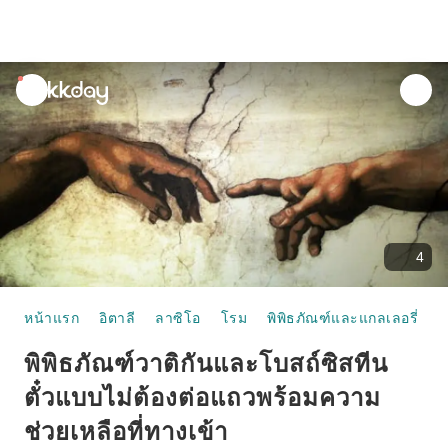
unread
notifications
4
หน้าแรก
อิตาลี
ลาซิโอ
โรม
พิพิธภัณฑ์และแกลเลอรี่
พ
พิพิธภัณฑ์วาติกันและโบสถ์ซิสทีน
ตั๋วแบบไม่ต้องต่อแถวพร้อมความ
ช่วยเหลือที่ทางเข้า