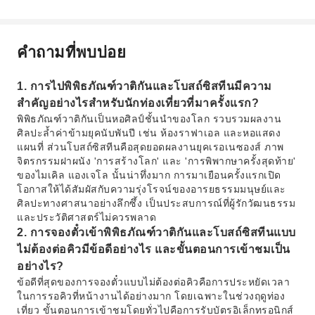
คำถามที่พบบ่อย
1. การไปพิพิธภัณฑ์วาติกันและโบสถ์ซิสทีนมีความ
สำคัญอย่างไรสำหรับนักท่องเที่ยวที่มาครั้งแรก?
พิพิธภัณฑ์วาติกันเป็นหอศิลป์ชั้นนำของโลก รวบรวมผลงาน
ศิลปะล้ำค่าข้ามยุคนับพันปี เช่น ห้องราฟาเอล และหอแสดง
แผนที่ ส่วนโบสถ์ซิสทีนคือสุดยอดผลงานยุคเรอเนซองส์ ภาพ
จิตรกรรมฝาผนัง 'การสร้างโลก' และ 'การพิพากษาครั้งสุดท้าย'
ของไมเคิล แองเจโล นั้นน่าทึ่งมาก การมาเยือนครั้งแรกเปิด
โอกาสให้ได้สัมผัสกับความรุ่งโรจน์ของอารยธรรมมนุษย์และ
ศิลปะทางศาสนาอย่างลึกซึ้ง เป็นประสบการณ์ที่ผู้รักวัฒนธรรม
และประวัติศาสตร์ไม่ควรพลาด
2. การจองตั๋วเข้าพิพิธภัณฑ์วาติกันและโบสถ์ซิสทีนแบบ
ไม่ต้องต่อคิวมีข้อดีอย่างไร และขั้นตอนการเข้าชมเป็น
อย่างไร?
ข้อดีที่สุดของการจองตั๋วแบบไม่ต้องต่อคิวคือการประหยัดเวลา
ในการรอคิวที่หน้างานได้อย่างมาก โดยเฉพาะในช่วงฤดูท่อง
เที่ยว ขั้นตอนการเข้าชมโดยทั่วไปคือการรับบัตรอิเล็กทรอนิกส์