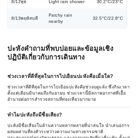
8/12
พุธ
Light rain shower
30.2°C/23°C
Patchy rain
8/13
พฤหัสบดี
32.5°C/22.8°C
nearby
ปะหังคำถามที่พบบ่อยและข้อมูลเชิง
ปฏิบัติเกี่ยวกับการเดินทาง
ช่วงเวลาที่ดีที่สุดในการไปเยือนปะหังคือเมื่อใด?
ช่วงเวลาที่ดีที่สุดในการไปเยือนปะหังคือช่วงฤดูแล้ง ซึ่งกินเวลา
ตั้งแต่เดือนมีนาคมถึงกันยายน ช่วงเวลานี้มีสภาพอากาศที่เอื้อ
อำนวยต่อการสำรวจสถานที่ท่องเที่ยวมากมาย
ทำไมปะหังถึงมีชื่อเสียง?
ปะหังมีชื่อเสียงในด้านความหลากหลายที่น่าสนใจ นำเสนอการ
ผสมผสานที่ลงตัวระหว่างความงามทางธรรมชาติ
ประสบการณ์ทางวัฒนธรรม และการผจญภัยที่น่าตื่นเต้น ตั้งแต่