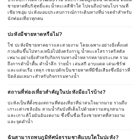
ชายหาดที่บริสุทธิ์และน้ำทะเลสีฟ้าใส ไปจนถึงป่าฝนโบราณที่
เขียวชอุ่ม ปะหังมอบประสบการณ์การเดินทางที่น่าจดจำสำหรับ
นักท่องเที่ยวทุกคน
ปะหังมีชายหาดหรือไม่?
ใช่ ปะหังมีชายหาดยาวและสวยงาม โดยเฉพาะอย่างยิ่งตั้งแต่
กวนตันขึ้นไปทางเหนือไปยังตรังกานู น้ำทะเลใสราวคริสตัล
เหมาะอย่างยิ่งสำหรับกิจกรรมทางน้ำหลากหลายประเภท รวม
ถึงการดำน้ำตื้น ดำน้ำลึก ว่ายน้ำ เล่นสกี อาบแดด เล่นเซิร์ฟ
และแล่นเรือ เทลุก เชมเปดักเป็นชายหาดที่มีชื่อเสียงซึ่งมีอ่าวที่
ปิดล้อมเหมาะสำหรับกิจกรรมทางน้ำ
สถานที่ท่องเที่ยวสำคัญในปะหังมีอะไรบ้าง?
ปะหังเป็นที่ตั้งของสถานที่ท่องเที่ยวที่น่าสนใจมากมาย รวมถึง
เกาะเต่าเซลิงอัน สวนน้ำกัมบังที่เต็มไปด้วยความสนุกสนาน
และเกาะติโอมันอันงดงาม ซึ่งขึ้นชื่อเรื่องชายหาดที่สวยงาม
และจุดดำน้ำ
ฉันสามารถพบภูมิทัศน์ธรรมชาติแบบใดในปะหัง?