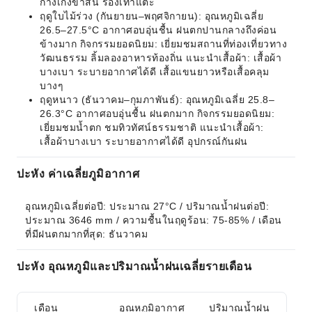
กางเกงขาสั้น รองเท้าแตะ
ฤดูใบไม้ร่วง (กันยายน–พฤศจิกายน): อุณหภูมิเฉลี่ย
26.5–27.5°C อากาศอบอุ่นชื้น ฝนตกปานกลางถึงค่อน
ข้างมาก กิจกรรมยอดนิยม: เยี่ยมชมสถานที่ท่องเที่ยวทาง
วัฒนธรรม ลิ้มลองอาหารท้องถิ่น แนะนำเสื้อผ้า: เสื้อผ้า
บางเบา ระบายอากาศได้ดี เสื้อแขนยาวหรือเสื้อคลุม
บางๆ
ฤดูหนาว (ธันวาคม–กุมภาพันธ์): อุณหภูมิเฉลี่ย 25.8–
26.3°C อากาศอบอุ่นชื้น ฝนตกมาก กิจกรรมยอดนิยม:
เยี่ยมชมน้ำตก ชมทิวทัศน์ธรรมชาติ แนะนำเสื้อผ้า:
เสื้อผ้าบางเบา ระบายอากาศได้ดี อุปกรณ์กันฝน
ปะหัง ค่าเฉลี่ยภูมิอากาศ
อุณหภูมิเฉลี่ยต่อปี: ประมาณ 27°C / ปริมาณน้ำฝนต่อปี: 
ประมาณ 3646 mm / ความชื้นในฤดูร้อน: 75-85% / เดือน
ที่มีฝนตกมากที่สุด: ธันวาคม
ปะหัง อุณหภูมิและปริมาณน้ำฝนเฉลี่ยรายเดือน
เดือน
อุณหภูมิอากาศ
ปริมาณน้ำฝน