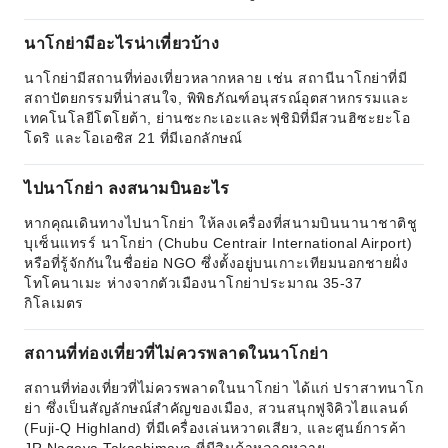
นาโกย่ามีอะไรน่าเที่ยวบ้าง
นาโกย่ามีสถานที่ท่องเที่ยวหลากหลาย เช่น สถานีนาโกย่าที่มี
สถาปัตยกรรมที่น่าสนใจ, พิพิธภัณฑ์อนุสรณ์อุตสาหกรรมและ
เทคโนโลยีโตโยต้า, ย่านซะกะเอะและฟุชิมิที่มีสวนฮิซะยะโอ
โดริ และโอเอซิส 21 ที่มีเอกลักษณ์
ไปนาโกย่า ลงสนามบินอะไร
หากคุณเดินทางไปนาโกย่า ให้ลงเครื่องที่สนามบินนานาชาติชู
บุเซ็นแทรร์ นาโกย่า (Chubu Centrair International Airport)
หรือที่รู้จักกันในชื่อย่อ NGO ซึ่งตั้งอยู่บนเกาะเทียมนอกชายฝั่ง
โทโคนาเมะ ห่างจากตัวเมืองนาโกย่าประมาณ 35-37
กิโลเมตร
สถานที่ท่องเที่ยวที่ไม่ควรพลาดในนาโกย่า
สถานที่ท่องเที่ยวที่ไม่ควรพลาดในนาโกย่า ได้แก่ ปราสาทนาโก
ย่า ซึ่งเป็นสัญลักษณ์สำคัญของเมือง, สวนสนุกฟูจิคิวไฮแลนด์
(Fuji-Q Highland) ที่มีเครื่องเล่นหวาดเสียว, และศูนย์การค้า