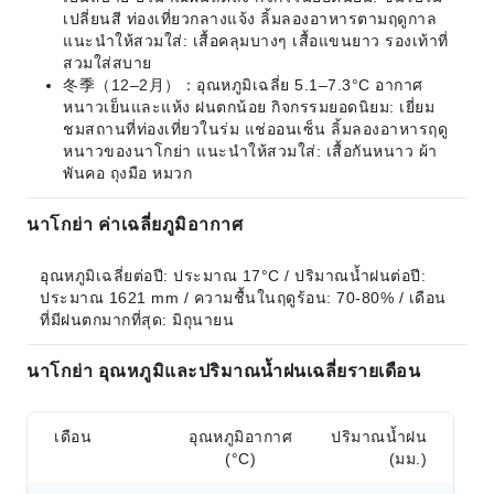
เปลี่ยนสี ท่องเที่ยวกลางแจ้ง ลิ้มลองอาหารตามฤดูกาล
แนะนำให้สวมใส่: เสื้อคลุมบางๆ เสื้อแขนยาว รองเท้าที่
สวมใส่สบาย
冬季（12–2月）：อุณหภูมิเฉลี่ย 5.1–7.3°C อากาศ
หนาวเย็นและแห้ง ฝนตกน้อย กิจกรรมยอดนิยม: เยี่ยม
ชมสถานที่ท่องเที่ยวในร่ม แช่ออนเซ็น ลิ้มลองอาหารฤดู
หนาวของนาโกย่า แนะนำให้สวมใส่: เสื้อกันหนาว ผ้า
พันคอ ถุงมือ หมวก
นาโกย่า ค่าเฉลี่ยภูมิอากาศ
อุณหภูมิเฉลี่ยต่อปี: ประมาณ 17°C / ปริมาณน้ำฝนต่อปี: 
ประมาณ 1621 mm / ความชื้นในฤดูร้อน: 70-80% / เดือน
ที่มีฝนตกมากที่สุด: มิถุนายน
นาโกย่า อุณหภูมิและปริมาณน้ำฝนเฉลี่ยรายเดือน
เดือน
อุณหภูมิอากาศ
ปริมาณน้ำฝน
(°C)
(มม.)