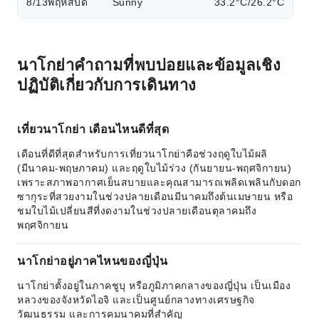
8/13
พฤหัสบดี
Sunny
33.2°C/26.2°C
นาโกย่าคำถามที่พบบ่อยและข้อมูลเชิง
ปฏิบัติเกี่ยวกับการเดินทาง
เที่ยวนาโกย่า เดือนไหนดีที่สุด
เดือนที่ดีที่สุดสำหรับการเที่ยวนาโกย่าคือช่วงฤดูใบไม้ผลิ
(มีนาคม-พฤษภาคม) และฤดูใบไม้ร่วง (กันยายน-พฤศจิกายน)
เพราะสภาพอากาศเย็นสบายและคุณสามารถเพลิดเพลินกับดอก
ซากุระที่สวยงามในช่วงปลายเดือนมีนาคมถึงต้นเมษายน หรือ
ชมใบไม้เปลี่ยนสีที่งดงามในช่วงปลายเดือนตุลาคมถึง
พฤศจิกายน
นาโกย่าอยู่ภาคไหนของญี่ปุ่น
นาโกย่าตั้งอยู่ในภาคชูบุ หรือภูมิภาคกลางของญี่ปุ่น เป็นเมือง
หลวงของจังหวัดไอจิ และเป็นศูนย์กลางทางเศรษฐกิจ
วัฒนธรรม และการคมนาคมที่สำคัญ