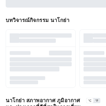
บทวิจารณ์กิจกรรม นาโกย่า
นาโกย่า สภาพอากาศ ภูมิอากาศ
°C
°F