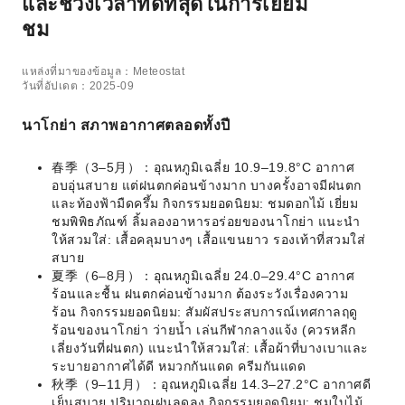
และช่วงเวลาที่ดีที่สุดในการเยี่ยม
ชม
แหล่งที่มาของข้อมูล：Meteostat
วันที่อัปเดต：2025-09
นาโกย่า สภาพอากาศตลอดทั้งปี
春季（3–5月）：อุณหภูมิเฉลี่ย 10.9–19.8°C อากาศ
อบอุ่นสบาย แต่ฝนตกค่อนข้างมาก บางครั้งอาจมีฝนตก
และท้องฟ้ามืดครึ้ม กิจกรรมยอดนิยม: ชมดอกไม้ เยี่ยม
ชมพิพิธภัณฑ์ ลิ้มลองอาหารอร่อยของนาโกย่า แนะนำ
ให้สวมใส่: เสื้อคลุมบางๆ เสื้อแขนยาว รองเท้าที่สวมใส่
สบาย
夏季（6–8月）：อุณหภูมิเฉลี่ย 24.0–29.4°C อากาศ
ร้อนและชื้น ฝนตกค่อนข้างมาก ต้องระวังเรื่องความ
ร้อน กิจกรรมยอดนิยม: สัมผัสประสบการณ์เทศกาลฤดู
ร้อนของนาโกย่า ว่ายน้ำ เล่นกีฬากลางแจ้ง (ควรหลีก
เลี่ยงวันที่ฝนตก) แนะนำให้สวมใส่: เสื้อผ้าที่บางเบาและ
ระบายอากาศได้ดี หมวกกันแดด ครีมกันแดด
秋季（9–11月）：อุณหภูมิเฉลี่ย 14.3–27.2°C อากาศดี
เย็นสบาย ปริมาณฝนลดลง กิจกรรมยอดนิยม: ชมใบไม้