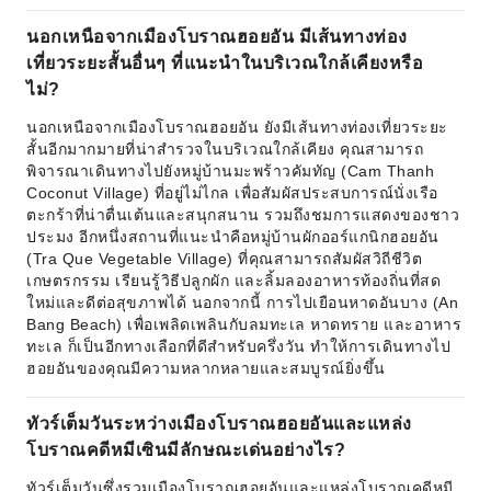
นอกเหนือจากเมืองโบราณฮอยอัน มีเส้นทางท่อง
เที่ยวระยะสั้นอื่นๆ ที่แนะนำในบริเวณใกล้เคียงหรือ
ไม่?
นอกเหนือจากเมืองโบราณฮอยอัน ยังมีเส้นทางท่องเที่ยวระยะ
สั้นอีกมากมายที่น่าสำรวจในบริเวณใกล้เคียง คุณสามารถ
พิจารณาเดินทางไปยังหมู่บ้านมะพร้าวคัมทัญ (Cam Thanh
Coconut Village) ที่อยู่ไม่ไกล เพื่อสัมผัสประสบการณ์นั่งเรือ
ตะกร้าที่น่าตื่นเต้นและสนุกสนาน รวมถึงชมการแสดงของชาว
ประมง อีกหนึ่งสถานที่แนะนำคือหมู่บ้านผักออร์แกนิกฮอยอัน
(Tra Que Vegetable Village) ที่คุณสามารถสัมผัสวิถีชีวิต
เกษตรกรรม เรียนรู้วิธีปลูกผัก และลิ้มลองอาหารท้องถิ่นที่สด
ใหม่และดีต่อสุขภาพได้ นอกจากนี้ การไปเยือนหาดอันบาง (An
Bang Beach) เพื่อเพลิดเพลินกับลมทะเล หาดทราย และอาหาร
ทะเล ก็เป็นอีกทางเลือกที่ดีสำหรับครึ่งวัน ทำให้การเดินทางไป
ฮอยอันของคุณมีความหลากหลายและสมบูรณ์ยิ่งขึ้น
ทัวร์เต็มวันระหว่างเมืองโบราณฮอยอันและแหล่ง
โบราณคดีหมีเซินมีลักษณะเด่นอย่างไร?
ทัวร์เต็มวันซึ่งรวมเมืองโบราณฮอยอันและแหล่งโบราณคดีหมี