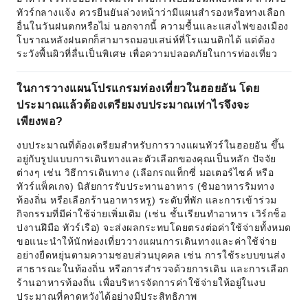
ทัวร์กลางแจ้ง ควรยืนยันล่วงหน้าว่ามีแผนสำรองหรือทางเลือก
อื่นในวันฝนตกหรือไม่ นอกจากนี้ ความชื้นและแสงไฟของเมือง
โบราณหลังฝนตกก็สามารถมอบเสน่ห์ที่โรแมนติกได้ แต่ต้อง
ระวังพื้นผิวที่ลื่นเป็นพิเศษ เพื่อความปลอดภัยในการท่องเที่ยว
ในการวางแผนโปรแกรมท่องเที่ยวในฮอยอัน โดย
ประมาณแล้วต้องเตรียมงบประมาณเท่าไรจึงจะ
เพียงพอ?
งบประมาณที่ต้องเตรียมสำหรับการวางแผนทัวร์ในฮอยอัน ขึ้น
อยู่กับรูปแบบการเดินทางและตัวเลือกของคุณเป็นหลัก ปัจจัย
ต่างๆ เช่น วิธีการเดินทาง (เลือกรถแท็กซี่ มอเตอร์ไซค์ หรือ
ทัวร์แพ็คเกจ) นิสัยการรับประทานอาหาร (ชิมอาหารริมทาง
ท้องถิ่น หรือเลือกร้านอาหารหรู) ระดับที่พัก และการเข้าร่วม
กิจกรรมที่มีค่าใช้จ่ายเพิ่มเติม (เช่น ชั้นเรียนทำอาหาร เวิร์กช็อ
ปงานฝีมือ ทัวร์เรือ) จะส่งผลกระทบโดยตรงต่อค่าใช้จ่ายทั้งหมด
ขอแนะนำให้นักท่องเที่ยววางแผนการเดินทางและค่าใช้จ่าย
อย่างยืดหยุ่นตามความชอบส่วนบุคคล เช่น การใช้ระบบขนส่ง
สาธารณะในท้องถิ่น หรือการสำรวจด้วยการเดิน และการเลือก
ร้านอาหารท้องถิ่น เพื่อบริหารจัดการค่าใช้จ่ายให้อยู่ในงบ
ประมาณที่คาดหวังได้อย่างมีประสิทธิภาพ