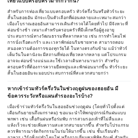
เที่ยวแบบครอบครัวมากกว่ากัน?
สำหรับการท่องเที่ยวแบบครอบครัว ทัวร์ครึ่งวันหรือทัวร์ระยะ
สั้นในฮอยอัน มักจะเป็นตัวเลือกที่ผ่อนคลายและเหมาะสมกว่า
เมืองโบราณฮอยอันสามารถเดินสำรวจได้โดยทั่วไป มีจังหวะที่
ค่อนข้างช้า เหมาะสำหรับครอบครัวที่มีเด็กหรือผู้สูงอายุ
ประสบการณ์ทางวัฒนธรรมที่หลากหลาย เช่น การทำโคมไฟ
การนั่งเรือตะกร้า และเวลาพักผ่อนริมชายหาด สามารถตอบ
สนองความต้องการของทุกวัยได้ ในทางตรงกันข้าม แม้ว่าทัวร์
เต็มวันในดานังจะมีสถานที่ท่องเที่ยวหลากหลาย แต่โปรแกรม
อาจจะค่อนข้างแน่นและใช้เวลาเดินทางนานกว่า สำหรับ
ครอบครัวที่ต้องการความยืดหยุ่นและพักผ่อนมากขึ้น ทัวร์ระยะ
สั้นในฮอยอันจะมอบประสบการณ์ที่สะดวกสบายกว่า
หากเข้าร่วมทัวร์ครึ่งวันในช่วงฤดูฝนของฮอยอัน มี
ข้อควรระวังหรือแผนสำรองอะไรบ้าง?
เมื่อเข้าร่วมทัวร์ครึ่งวันในฮอยอันช่วงฤดูฝน (โดยทั่วไปตั้งแต่
เดือนกันยายนถึงมกราคม) ขอแนะนำให้พกอุปกรณ์กันฝนแบบ
พกพา เช่น เสื้อกันฝนหรือร่มพับ การสวมรองเท้าที่ไม่ลื่นและ
แห้งเร็วจะช่วยเพิ่มความสะดวกสบายมากขึ้น สำหรับโปรแกรม
ควรพิจารณาจัดกิจกรรมในร่มให้มากขึ้น เช่น ชั้นเรียนทำ
อาหาร เวิร์กช็อปทำโคมไฟ หรือการเยี่ยมชมพิพิธภัณฑ์ สำหรับ