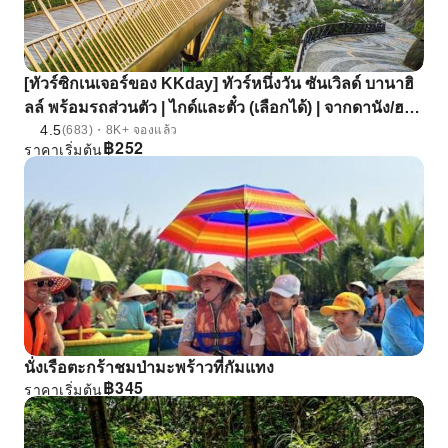
[ทัวร์ซิกเนเจอร์ของ KKday] ทัวร์หนึ่งวัน ซันเวิลด์ บานาฮิ
ลล์ พร้อมรถส่วนตัว | ไกด์และตั๋ว (เลือกได้) | จากดานัง/ฮอ
4.5
ยอัน
(683)・8K+ จองแล้ว
฿
252
ราคาเริ่มต้น
นั่งเรือตะกร้าชมป่ามะพร้าวที่กัมแทง
฿
345
ราคาเริ่มต้น