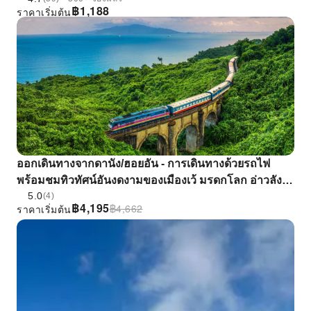
฿
1,188
ราคาเริ่มต้น
ออกเดินทางจากดานัง/ฮอยอัน - การเดินทางด้วยรถไฟ
พร้อมชมทิวทัศน์อันงดงามของเมืองเว้ มรดกโลก อ่าวลัง
5.0
โค และช่องเขาไฮวัน <รวมรถไฟท่องเที่ยว/อาหารกลางวัน
(4)
฿
4,195
฿
4,662
ราคาเริ่มต้น
แบบเว้และกาแฟเกลือสูตรพิเศษ/ทริปหนึ่งวัน>