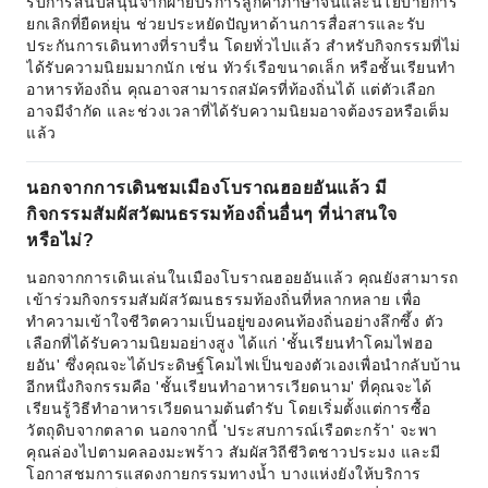
รับการสนับสนุนจากฝ่ายบริการลูกค้าภาษาจีนและนโยบายการ
ยกเลิกที่ยืดหยุ่น ช่วยประหยัดปัญหาด้านการสื่อสารและรับ
ประกันการเดินทางที่ราบรื่น โดยทั่วไปแล้ว สำหรับกิจกรรมที่ไม่
ได้รับความนิยมมากนัก เช่น ทัวร์เรือขนาดเล็ก หรือชั้นเรียนทำ
อาหารท้องถิ่น คุณอาจสามารถสมัครที่ท้องถิ่นได้ แต่ตัวเลือก
อาจมีจำกัด และช่วงเวลาที่ได้รับความนิยมอาจต้องรอหรือเต็ม
แล้ว
นอกจากการเดินชมเมืองโบราณฮอยอันแล้ว มี
กิจกรรมสัมผัสวัฒนธรรมท้องถิ่นอื่นๆ ที่น่าสนใจ
หรือไม่?
นอกจากการเดินเล่นในเมืองโบราณฮอยอันแล้ว คุณยังสามารถ
เข้าร่วมกิจกรรมสัมผัสวัฒนธรรมท้องถิ่นที่หลากหลาย เพื่อ
ทำความเข้าใจชีวิตความเป็นอยู่ของคนท้องถิ่นอย่างลึกซึ้ง ตัว
เลือกที่ได้รับความนิยมอย่างสูง ได้แก่ 'ชั้นเรียนทำโคมไฟฮอ
ยอัน' ซึ่งคุณจะได้ประดิษฐ์โคมไฟเป็นของตัวเองเพื่อนำกลับบ้าน
อีกหนึ่งกิจกรรมคือ 'ชั้นเรียนทำอาหารเวียดนาม' ที่คุณจะได้
เรียนรู้วิธีทำอาหารเวียดนามต้นตำรับ โดยเริ่มตั้งแต่การซื้อ
วัตถุดิบจากตลาด นอกจากนี้ 'ประสบการณ์เรือตะกร้า' จะพา
คุณล่องไปตามคลองมะพร้าว สัมผัสวิถีชีวิตชาวประมง และมี
โอกาสชมการแสดงกายกรรมทางน้ำ บางแห่งยังให้บริการ