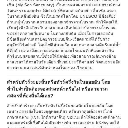
เซิน (My Son Sanctuary) เป็นการผสมผสานประสบการณ์ทาง
วัฒนธรรมและประวัติศาสตร์ที่แตกต่างกันอย่างสิ้นเชิง แหล่ง
โบราณคดีหมีเซิน ซึ่งเป็นมรดกโลกโดย UNESCO มีชื่อเสียง
ด้านกลุ่มโบราณสถานของอาณาจักรจามโบราณ ทำให้คุณได้
เรียนรู้เชิงลึกเกี่ยวกับศาสนาและศิลปะสถาปัตยกรรมโบราณ
ของภาคกลางเวียดนาม ในทางกลับกัน เมืองโบราณฮอยอัน
มีชื่อเสียงด้านสถาปัตยกรรมแบบจีน-เวียดนามที่ได้รับการ
อนุรักษ์ไว้อย่างดี โคมไฟสีสันสดใส และตลาดกลางคืนริมแม่น้ำ
ที่คึกคัก แสดงถึงความผ่อนคลายและโรแมนติกที่แตกต่างกัน
ทัวร์แบบผสมผสานนี้ช่วยให้นักท่องเที่ยวสามารถเดินทางข้าม
กาลเวลาได้ภายในวันเดียว ชื่นชมประวัติศาสตร์ วัฒนธรรมอัน
ยาวนาน และเสน่ห์อันน่าหลงใหลของเวียดนาม
สำหรับทัวร์ระยะสั้นหรือทัวร์ครึ่งวันในฮอยอัน โดย
ทั่วไปจำเป็นต้องจองล่วงหน้าหรือไม่ หรือสามารถ
สมัครที่ท้องถิ่นได้เลย?
สำหรับทัวร์ระยะสั้นหรือทัวร์ครึ่งวันยอดนิยมในฮอยอัน โดย
เฉพาะอย่างยิ่งในช่วงฤดูท่องเที่ยว หรือหากคุณต้องการไกด์
ภาษาเฉพาะ (เช่น ไกด์ภาษาจีน) ขอแนะนำให้จองล่วงหน้าผ่าน
แพลตฟอร์มที่เชื่อถือได้ ตัวอย่างเช่น การจองผ่าน KKday จะได้