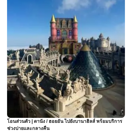
โอนส่วนตัว | ดานัง / ฮอยอัน ไปยังบานาฮิลส์ พร้อมบริการ
ช่วงบ่ายและกลางคืน