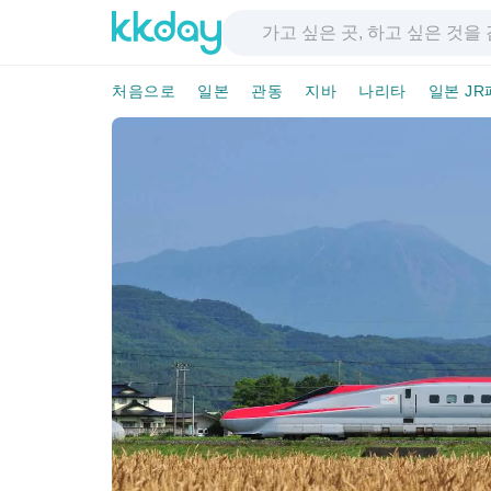
처음으로
일본
관동
지바
나리타
일본 JR