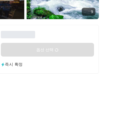
9
옵션 선택
즉시 확정