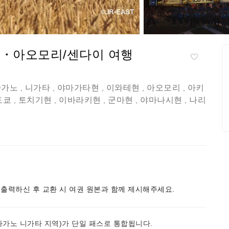
한・아오모리/센다이 여행
나가노
니가타
야마가타현
이와테현
아오모리
아키
,
,
,
,
,
도쿄
토치기현
이바라키현
군마현
야마나시현
나리
,
,
,
,
,
출력하신 후 교환 시 여권 원본과 함께 제시해주세요.
, 나가노 니가타 지역)가 단일 패스로 통합됩니다.