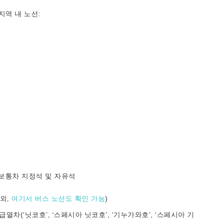
지역 내 노선:
 보통차 지정석 및 자유석
제외,
여기서 버스 노선도 확인 가능
)
차(‘닛코호’, ‘스페시아 닛코호’, ‘기누가와호’, ‘스페시아 기