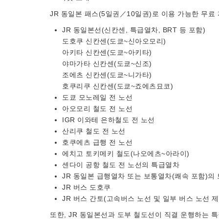
JR 동일본 패스(5일권／10일권)로 이용 가능한 무료 
JR 동일본선(신칸센, 특급열차, BRT 등 포함)
도호쿠 신칸센(도쿄~신아오모리)
아키타 신칸센(도쿄~아키타)
야마가타 신칸센(도쿄~신조)
조에츠 신칸센(도쿄~니가타)
호쿠리쿠 신칸센(도쿄~죠에츠묘코)
도쿄 모노레일 전 노선
아오모리 철도 전 노선
IGR 이와테 은하철도 전 노선
산리쿠 철도 전 노선
호쿠에츠 급행 전 노선
에치고 토키메키 철도(나오에츠~아라이)
센다이 공항 철도 전 노선의 특급열차
JR 동일본 급행열차 또는 보통열차(쾌속 포함)의
JR 버스 도호쿠
JR 버스 간토(고속버스 노선 및 일부 버스 노선 
또한, JR 동일본선과 도부 철도선이 직결 운행하는 특급열