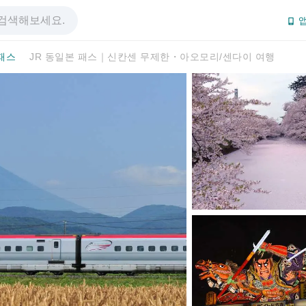
앱
패스
JR 동일본 패스｜신칸센 무제한・아오모리/센다이 여행