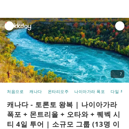
unread
notifications
7
처음으로
캐나다
온타리오주
나이아가라 폭포
다일 투어
캐나다 - 토론토 왕복 | 나이아가라
폭포 + 몬트리올 + 오타와 + 퀘벡 시
티 4일 투어 | 소규모 그룹 (13명 이