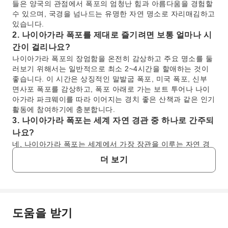
들은 양국의 관점에서 폭포의 엄청난 힘과 아름다움을 경험할
수 있으며, 국경을 넘나드는 유명한 자연 명소로 자리매김하고
있습니다.
2. 나이아가라 폭포를 제대로 즐기려면 보통 얼마나 시
간이 걸리나요?
나이아가라 폭포의 장엄함을 온전히 감상하고 주요 명소를 둘
러보기 위해서는 일반적으로 최소 2~4시간을 할애하는 것이
좋습니다. 이 시간은 상징적인 말발굽 폭포, 미국 폭포, 신부
면사포 폭포를 감상하고, 폭포 아래로 가는 보트 투어나 나이
아가라 파크웨이를 따라 이어지는 경치 좋은 산책과 같은 인기
활동에 참여하기에 충분합니다.
3. 나이아가라 폭포는 세계 자연 경관 중 하나로 간주되
나요?
네, 나이아가라 폭포는 세계에서 가장 장관을 이루는 자연 경
관 중 하나로 널리 인정받고 찬사를 받고 있습니다. 특히 캐나
더 보기
다 말발굽 폭포의 엄청난 힘, 숨 막히는 폭포수, 그리고 엄청난
물의 양은 매년 수백만 명의 방문객을 끌어들이며, 자연의 웅
장함과 인간 정신에 미치는 깊은 영향을 보여주는 진정으로 경
외감을 불러일으키는 경험을 선사합니다.
4. 나이아가라 폭포에서 방문객이 즐길 수 있는 주요 명
도움을 받기
자주 묻는 질문
소와 경험은 무엇인가요?