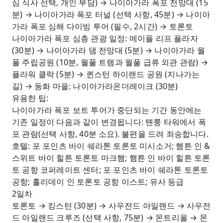
심 식사 선택, 개인 부담) → 나이아가라 폭포 전망대 (15
분) → 나이아가라 폭포 터널 (선택 사항, 45분) → 나이아
가라 폭포 심해 다이빙 투어 (필수, 2시간) → 토론토
나이아가라 폭포 심층 관광 일정: 메이플 리프 플라자
(30분) → 나이아가라 댐 전망대 (5분) → 나이아가라 월
풀 주립공원 (10분, 월풀 트램과 월풀 급류 외관 관람) →
플라워 클락 (5분) → 퀸스턴 하이랜드 공원 (지나가는
길) → 동화 마을: 나이아가라온더레이크 (30분)
유용한 팁:
나이아가라 폭포 보트 투어가 중단되는 기간 동안에는
기존 일정이 다음과 같이 변경됩니다: 톈룽 타워에서 폭
포 관람(선택 사항, 40분 소요). 불편을 드려 죄송합니다.
호텔: 포 포인츠 바이 쉐라톤 토론토 미시소거; 햄튼 인 &
스위트 바이 힐튼 토론토 마크햄; 햄튼 인 바이 힐튼 토론
토 공항 코퍼레이트 센터; 포 포인츠 바이 쉐라톤 토론토
공항; 홀리데이 인 토론토 공항 이스트; 유사 등급
2일차
토론토 → 킹스턴 (30분) → 사우전드 아일랜드 → 사우전
드 아일랜드 크루즈 (선택 사항, 75분) → 몬트리올 → 몬