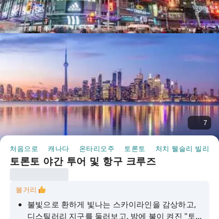
7
처음으로
캐나다
온타리오주
토론토
처치 웰슬리 빌리지
토론토 야간 투어 및 항구 크루즈
볼거리
불빛으로 환하게 빛나는 스카이라인을 감상하고,
디스틸러리 지구를 둘러보고, 밤에 불이 켜진 "토