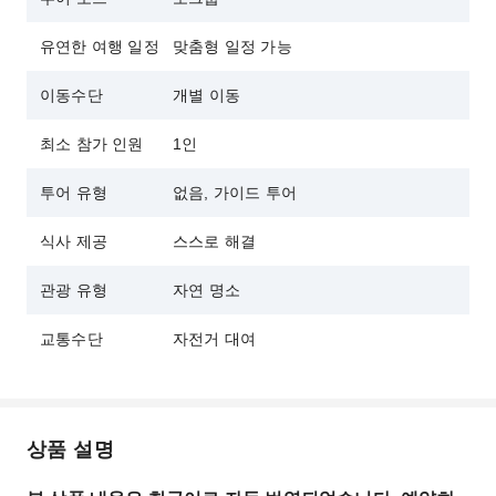
・친환경적이고 조용한 교통수단을 이용하여 평화로운 자
유연한 여행 일정
맞춤형 일정 가능
연경관과 풍경을 감상하실 수 있습니다.
이동수단
개별 이동
・유연한 정차로 숨겨진 명소와 평소에는 놓칠 수 있는 자연
의 아름다움을 발견할 수 있습니다.
최소 참가 인원
1인
・안전을 최우선으로 생각하여 보험과 헬멧 대여가 제공됩
니다.
투어 유형
없음, 가이드 투어
식사 제공
스스로 해결
관광 유형
자연 명소
교통수단
자전거 대여
상품 설명