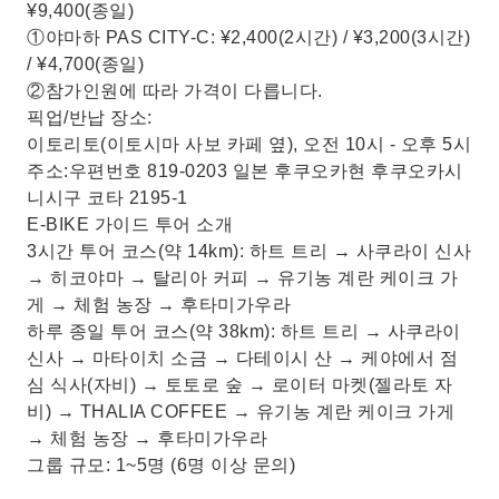
¥9,400(종일)
①야마하 PAS CITY-C: ¥2,400(2시간) / ¥3,200(3시간)
/ ¥4,700(종일)
②참가인원에 따라 가격이 다릅니다.
픽업/반납 장소:
이토리토(이토시마 사보 카페 옆), 오전 10시 - 오후 5시
주소:우편번호 819-0203 일본 후쿠오카현 후쿠오카시
니시구 코타 2195-1
E-BIKE 가이드 투어 소개
3시간 투어 코스(약 14km): 하트 트리 → 사쿠라이 신사
→ 히코야마 → 탈리아 커피 → 유기농 계란 케이크 가
게 → 체험 농장 → 후타미가우라
하루 종일 투어 코스(약 38km): 하트 트리 → 사쿠라이
신사 → 마타이치 소금 → 다테이시 산 → 케야에서 점
심 식사(자비) → 토토로 숲 → 로이터 마켓(젤라토 자
비) → THALIA COFFEE → 유기농 계란 케이크 가게
→ 체험 농장 → 후타미가우라
그룹 규모: 1~5명 (6명 이상 문의)