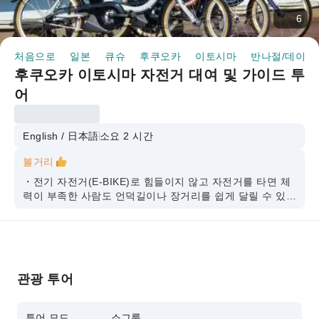
6
처음으로
일본
큐슈
후쿠오카
이토시마
반나절/데이 
후쿠오카 이토시마 자전거 대여 및 가이드 투
어
English / 日本語
소요 2 시간
볼거리
・전기 자전거(E-BIKE)로 힘들이지 않고 자전거를 타면 체
력이 부족한 사람도 언덕길이나 장거리를 쉽게 달릴 수 있습
니다.
・가이드 투어는 지역 전문가가 이토시마의 자연, 역사, 문
화에 대한 통찰력을 제공하여 관광 경험을 더욱 풍부하게 해
줍니다.
관광 투어
・소규모 그룹으로 가족이나 친구와 함께 프라이빗하고 친
밀한 경험을 할 수 있습니다.
투어 모드
소그룹