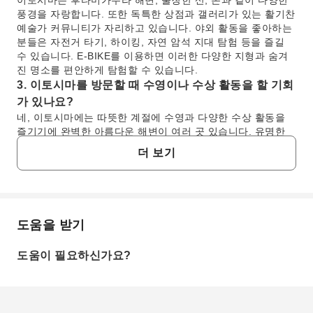
이토시마는 후타미가우라 해변, 울창한 산, 논과 같이 다양한
풍경을 자랑합니다. 또한 독특한 상점과 갤러리가 있는 활기찬
예술가 커뮤니티가 자리하고 있습니다. 야외 활동을 좋아하는
분들은 자전거 타기, 하이킹, 자연 암석 지대 탐험 등을 즐길
수 있습니다. E-BIKE를 이용하면 이러한 다양한 지형과 숨겨
진 명소를 편안하게 탐험할 수 있습니다.
3. 이토시마를 방문할 때 수영이나 수상 활동을 할 기회
가 있나요?
네, 이토시마에는 따뜻한 계절에 수영과 다양한 수상 활동을
즐기기에 완벽한 아름다운 해변이 여러 곳 있습니다. 유명한
장소로는 상징적인 부부 바위(메오토이와)로 알려진 후타미가
더 보기
우라 해변과 휴식 및 수상 스포츠를 즐기기에 좋은 케야 해변
이 있습니다. 이러한 해안 지역은 특히 그림 같은 E-BIKE 라이
딩 후에 바다를 즐길 수 있는 충분한 기회를 제공합니다.
4. 이토시마 관광을 위해 추천하는 이동 방법은 무엇인
가요?
도움을 받기
자주 묻는 질문
이토시마를 구석구석 관광하기 위해 전동 자전거(E-BIKE) 대
여를 강력히 추천합니다. E-BIKE를 이용하면 언덕이 많은 지
도움이 필요하신가요?
형을 편안하게 이동하며 대중교통으로는 접근하기 어려운 멋
1. 후쿠오카에서 이토시마까지 당일치기 여행은 가
진 장소와 숨겨진 카페까지 갈 수 있습니다. 버스는 주요 노선
볼 만한 가치가 있나요?
을 운행하지만 배차 간격이 제한적일 수 있고, 주요 거점 외 지
물론입니다. 이토시마는 후쿠오카에서 당일치기 여행으로
역에서는 택시가 항상 이용 가능한 것은 아닙니다.