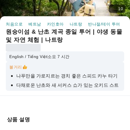
10
처음으로
베트남
카인호아
나트랑
반나절/데이 투어
원
원숭이섬 & 난초 계곡 종일 투어 | 야생 동물
및 자연 체험 | 나트랑
English / Tiếng Việt
소요 7 시간
볼거리
나푸만을 가로지르는 경치 좋은 스피드 카누 타기
다채로운 난초와 새 서커스 쇼가 있는 오키드 스트
림 생태공원을 방문하세요
Huong Lan Restaurant에서 베트남식 점심을 즐
겨보세요
원숭이 섬에서 수백 마리의 친절한 야생 원숭이를
상품 설명
만나고 교류하세요