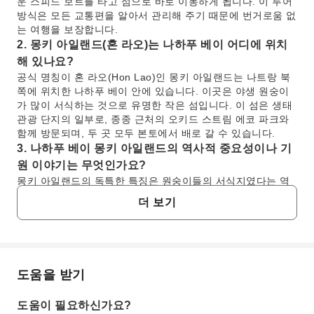
운 스피드 보트를 타고 섬으로 바로 이동하게 됩니다. 이 투어
방식은 모든 교통편을 알아서 관리해 주기 때문에 번거로움 없
는 여행을 보장합니다.
2. 몽키 아일랜드(혼 라오)는 나하푸 베이 어디에 위치
해 있나요?
공식 명칭이 혼 라오(Hon Lao)인 몽키 아일랜드는 나트랑 북
쪽에 위치한 나하푸 베이 안에 있습니다. 이곳은 야생 원숭이
가 많이 서식하는 것으로 유명한 작은 섬입니다. 이 섬은 생태
관광 단지의 일부로, 종종 근처의 오키드 스트림 에코 파크와
함께 방문되며, 두 곳 모두 본토에서 배로 갈 수 있습니다.
3. 나하푸 베이 몽키 아일랜드의 역사적 중요성이나 기
원 이야기는 무엇인가요?
몽키 아일랜드의 독특한 특징은 원숭이들의 서식지였다는 역
사에서 비롯됩니다. 초기에는 다양한 종류의 원숭이, 특히 마
더 보기
카크 원숭이의 재활 및 번식 센터로 사용되었습니다. 시간이
지나면서 번성한 원숭이 개체 수가 이 섬을 생태 관광지로 변
화시켰고, 방문객들이 반자연적인 환경에서 이 동물들을 관찰
할 수 있게 되어 본래의 서식지로서의 목적을 보존하고 있습니
다.
도움을 받기
자주 묻는 질문
4. 몽키 아일랜드에서 어떤 야생동물 관찰 및 교감 경험
을 할 수 있나요?
도움이 필요하신가요?
몽키 아일랜드에서는 수백 마리의 친근한 야생 원숭이들이 자