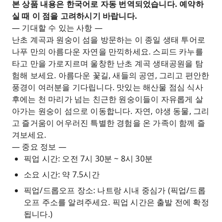
본 상품 내용은 한국어로 자동 번역되었습니다. 예약하
원숭이, 개 등이 출연하는 동물 서커스 공연을 감상
실 때 이 점을 고려하시기 바랍니다.
하세요
— 기대할 수 있는 사항 —
F16 레이싱 등 스릴 넘치는 게임 선택 가능 (추가
난초 계곡과 원숭이 섬을 방문하는 이 종일 생태 투어로
요금)
나푸 만의 아름다운 자연을 만끽하세요. 스피드 카누를
호텔 이동, 가이드, 티켓, 점심 식사가 포함되어 있
타고 만을 가로지르며 울창한 난초 계곡 생태공원을 탐
어 번거로움 없는 경험을 선사합니다.
험해 보세요. 아름다운 꽃길, 새들의 공연, 그리고 편안한
풍경이 여러분을 기다립니다. 맛있는 해산물 점심 식사
후에는 천 마리가 넘는 친근한 원숭이들이 자유롭게 살
아가는 원숭이 섬으로 이동합니다. 자연, 야생 동물, 그리
고 즐거움이 어우러진 특별한 경험을 온 가족이 함께 즐
겨보세요.
— 중요 정보 —
픽업 시간: 오전 7시 30분 ~ 8시 30분
소요 시간: 약 7.5시간
픽업/드롭오프 장소: 나트랑 시내 중심가 (픽업/드롭
오프 주소를 알려주세요. 픽업 시간은 출발 전에 확정
됩니다.)