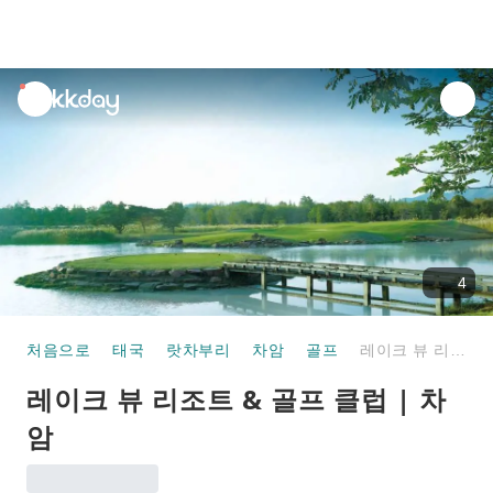
unread
notifications
4
처음으로
태국
랏차부리
차암
골프
레이크 뷰 리조트 & 골프 클럽 | 차암
레이크 뷰 리조트 & 골프 클럽 | 차
암