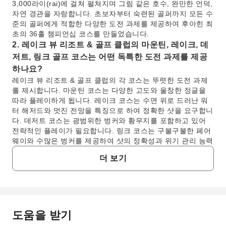
3,000라이(rai)에 걸쳐 펼쳐지며 그림 같은 호수, 완만한 언덕,
자연 경관을 자랑합니다. 초보자부터 숙련된 골퍼까지 모든 수
준의 골퍼에게 적합한 다양한 도전 과제를 제공하여 후아힌 최
초의 36홀 챔피언십 코스를 만들었습니다.
2. 레이크 뷰 리조트 & 골프 클럽의 마운틴, 레이크, 데
저트, 링크 골프 코스는 어떤 독특한 도전 과제를 제공
하나요?
레이크 뷰 리조트 & 골프 클럽의 각 코스는 뚜렷한 도전 과제
를 제시합니다. 마운틴 코스는 다양한 고도와 울창한 정글을
따라 플레이하게 됩니다. 레이크 코스는 수면 위로 드러난 워
터 해저드와 멋진 전망을 특징으로 하여 정확한 샷을 요구합니
다. 데저트 코스는 광범위한 벙커와 황무지를 포함하고 있어
전략적인 플레이가 필요합니다. 링크 코스는 구불구불한 페어
웨이와 수많은 벙커를 제공하여 샷의 정확성과 위기 관리 능력
을 테스트합니다. 각 코스는 독특한 골프 경험을 제공하도록
더 보기
설계되었습니다.
3. 골프 외에 레이크 뷰 리조트 & 골프 클럽에는 어떤
시설과 레저 활동을 즐길 수 있나요?
챔피언십 골프 코스 외에도 레이크 뷰 리조트 & 골프 클럽은
종합적인 리조트 경험을 제공합니다. 투숙객은 테니스 코트,
도움을 받기
자주 묻는 질문
수영장, 고요한 자연 속 자전거 도로 등 다양한 시설을 즐길 수
있습니다. 넓은 로비와 전용 가족 휴식 공간은 휴식을 취하기